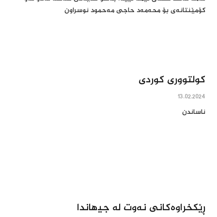
کۆمێنتانەی بۆ محەمەد حاجی مەحمود نوسراون
کولتووری کوردی
13.02.2024
ناساندن
ڕێکخراوەکانی نەوت لە جیھاندا