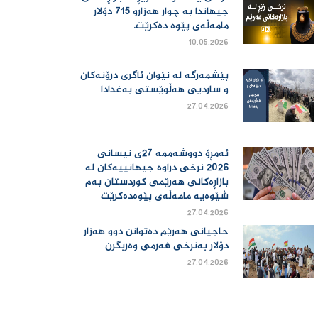
جیهاندا بە چوار هەزارو 715 دۆلار
مامەڵەی پێوە دەكرێت.
10.05.2026
پێشمەرگە لە نێوان ئاگری درۆنەکان
و ساردیی هەڵوێستی بەغدادا
27.04.2026
ئەمڕۆ دووشەممە 27ی نیسانی
2026 نرخی دراوە جیهانییەكان لە
بازاڕەكانی هەرێمی كوردستان بەم
شێوەیە مامەڵەی پێوەدەكرێت
27.04.2026
حاجیانی هەرێم دەتوانن دوو هەزار
دۆلار بەنرخی فەرمی وەربگرن
27.04.2026