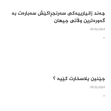
چه‌ند زانیارییه‌کى سه‌رنجڕاکێش سه‌باره‌ت به‌
گه‌وره‌ترین وڵاتى جیهان
09.02.2024
...
جێنین پلاسخارت کێیه‌ ؟
08.02.2024
...