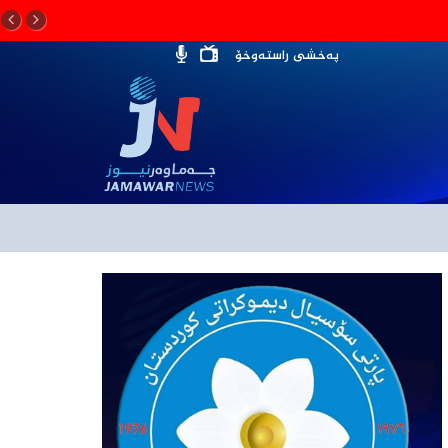
پەخشی راستەوخۆ