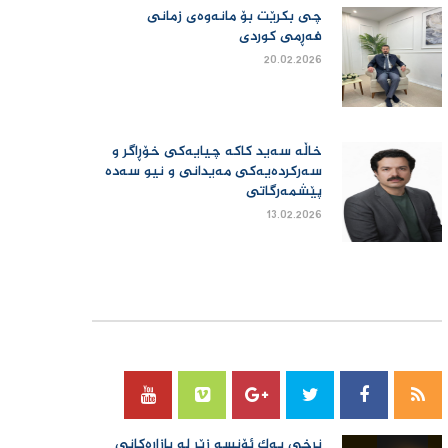
چی بكرێت بۆ مانەوەی زمانی
فەڕمی كوردی
20.02.2026
خاڵە سەید کاکە چیایەکی خۆڕاگر و
سەرکردەیەکی مەیدانی و نیو سەدە
پێشمەرگاتی
13.02.2026
سۆسیال میدیا
نرخی یەك ئۆنسە زێڕ لە بازاڕەكانی