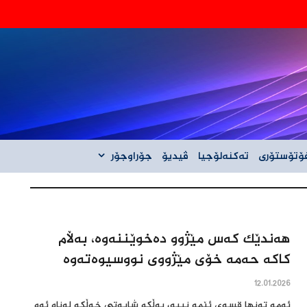
‌گه‌ڵ ئێران نیه‌
ۆتۆستۆری
تەکنەلۆجیا
ڤیدیۆ
جۆراوجۆر
هەندێک کەس مێژوو دەخوێننەوە، بەڵام
کاکە حەمە خۆی مێژووی نووسیوەتەوە
12.01.2026
ئەمە تەنها قسەی ئێمە نییە، بەڵکو شایەتی خەڵکە لەناو ئەو