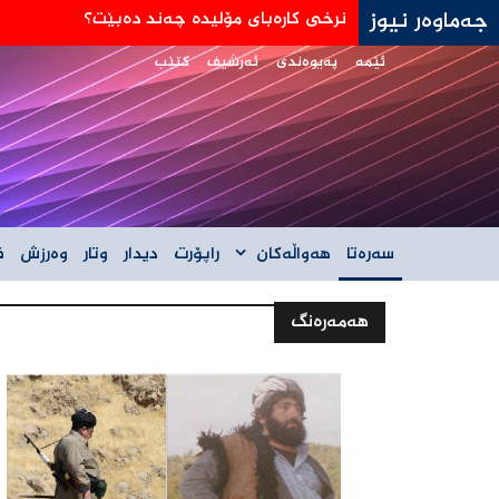
جەماوەر نیوز
جه‌ی دی ڤانس: هێڵی سورمان له‌دانوستانه‌كان له
ئێمە
پەیوەندی
ئەرشیف
کتێب
سەرەتا
هەواڵەکان
راپۆرت
دیدار
وتار
وەرزش
ف
هەمەرەنگ