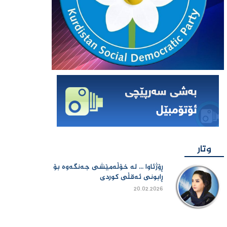
وتار
ڕۆژئاوا ... لە خۆڵەمێشی جەنگەوە بۆ
ڕابونی ئەقڵی کوردی
20.02.2026