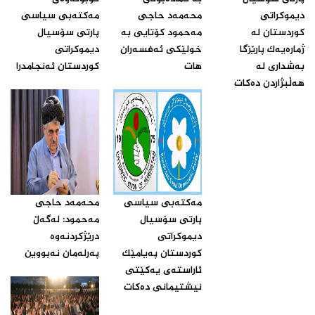
دیموكراتی
محەمەد حاجی
مه‌كته‌بی سیاسی
كوردستان له‌
مەحمود کۆتایی بە
پارتی سۆسیال
ژماره‌یه‌ك پارێزگا
خولێکی ئەفسەران
دیموكراتی
به‌شداری له‌
هات‌
كوردستان ئه‌نجامدرا‌
هه‌ڵبژاردن ده‌كات‌
مه‌كته‌بی سیاسی
محه‌مه‌د حاجی
پارتی سۆسیال
مه‌حمود: له‌گه‌ڵ
دیموكراتی
درێژكردنه‌وه‌
كوردستان په‌یامێك
په‌رله‌مان نه‌بووین‌
ئاراسته‌ی یه‌كێتی
نیشتیمانی ده‌كات‌