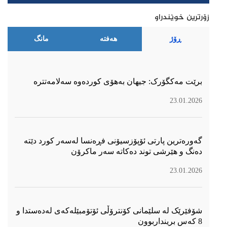
زۆرترین خوێندراو
ڕۆژ
هەفتە
مانگ
برێت مەکگۆرک: جیهان بەهۆی کوردەوە سەلامەتترە
23.01.2026
گەورەترین پارتی ئۆپۆزسیۆنی فڕەنسا لەسەر كورد دێتە
دەنگ و هێرشی توند دەكاتە سەر ماكرۆن
23.01.2026
شۆفێرێک لە سلێمانی کۆنترۆڵی ئۆتۆمبێلەکەی لەدەستدا و
8 کەس برینداربوون