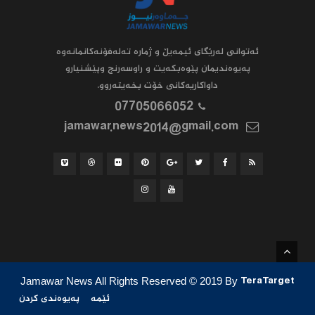
ئه‌توانى له‌رێگاى ئیمه‌یڵ و ژماره‌ ته‌له‌فۆنه‌کانمانه‌وه‌
په‌یوه‌ندیمان پێوه‌بکه‌یت و راوسه‌رنج وپێشنیارو
داواکاریه‌کانى خۆت بخه‌یته‌روو.
07705066052
jamawar.news2014@gmail.com
Jamawar News All Rights Reserved
© 2019
By
TeraTarget
ئێمە
پەیوەندی کردن