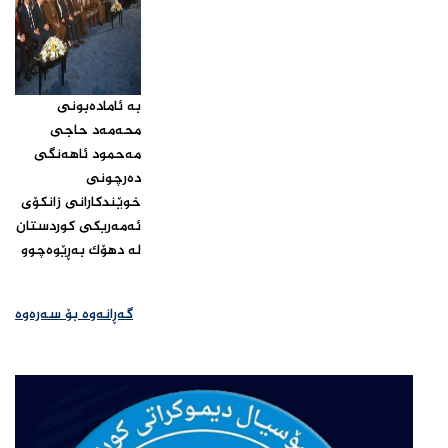
بە ئامادەبونی
محەمەد حاجی
مەحمود ئاهەنگی
دەرچونی
خوێندکارانی زانکۆی
ئەمەریکی کوردستان
لە دهۆک بەڕێوەچوو‌
گەڕانەوە بۆ سەرەوە