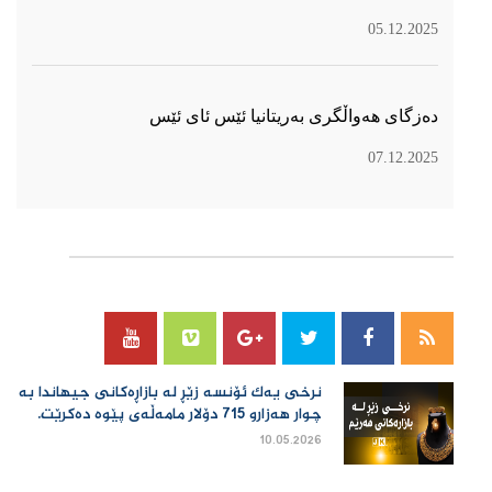
05.12.2025
دەزگای هەواڵگری بەریتانیا ئێس ئای ئێس
07.12.2025
سۆسیال میدیا
نرخی یەك ئۆنسە زێڕ لە بازاڕەكانی جیهاندا بە
چوار هەزارو 715 دۆلار مامەڵەی پێوە دەكرێت.
10.05.2026