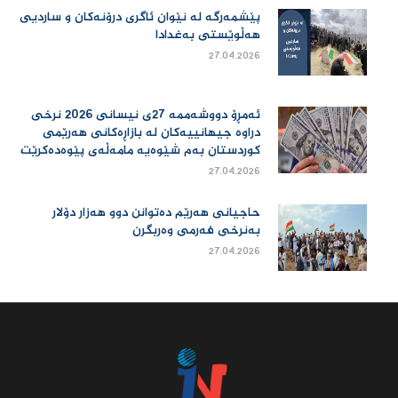
پێشمەرگە لە نێوان ئاگری درۆنەکان و ساردیی
هەڵوێستی بەغدادا
27.04.2026
ئەمڕۆ دووشەممە 27ی نیسانی 2026 نرخی
دراوە جیهانییەكان لە بازاڕەكانی هەرێمی
كوردستان بەم شێوەیە مامەڵەی پێوەدەكرێت
27.04.2026
حاجیانی هەرێم دەتوانن دوو هەزار دۆلار
بەنرخی فەرمی وەربگرن
27.04.2026