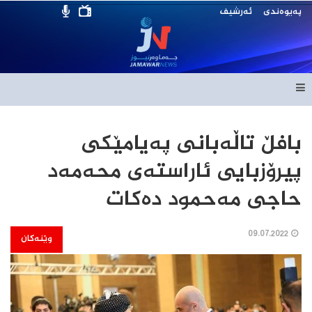
پەیوەندی
ئەرشیف
بافڵ تاڵه‌بانی په‌یامێكی
پیرۆزبایی ئاراسته‌ی محه‌مه‌د
حاجی مه‌حمود ده‌كات
09.07.2022
وێنەکان