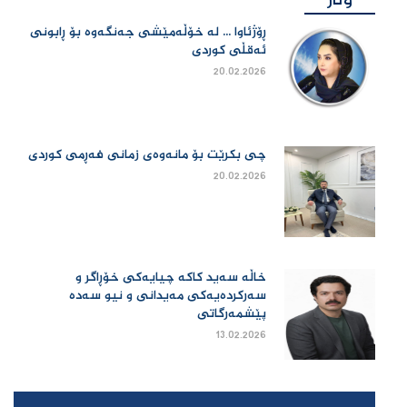
وتار
ڕۆژئاوا ... لە خۆڵەمێشی جەنگەوە بۆ ڕابونی
ئەقڵی کوردی
20.02.2026
چی بكرێت بۆ مانەوەی زمانی فەڕمی كوردی
20.02.2026
خاڵە سەید کاکە چیایەکی خۆڕاگر و
سەرکردەیەکی مەیدانی و نیو سەدە
پێشمەرگاتی
13.02.2026