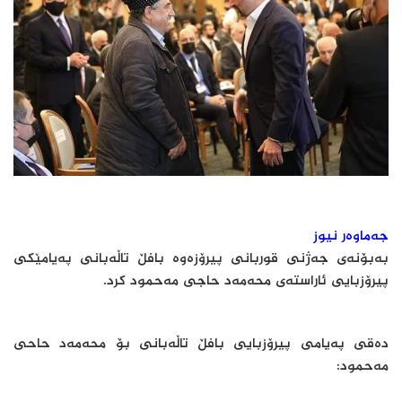
جەماوەر نیوز
به‌بۆنه‌ی جه‌ژنی قوربانی پیرۆزه‌وه‌ بافڵ تاڵه‌بانی په‌یامێكی
پیرۆزبایی ئاراسته‌ی محه‌مه‌د حاجی مه‌حمود كرد.
ده‌قی په‌یامی پیرۆزبایی بافڵ تاڵه‌بانی بۆ محه‌مه‌د حاحی
مه‌حمود: