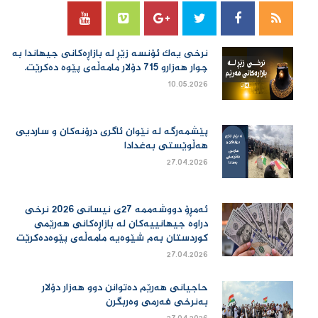
نرخی یەك ئۆنسە زێڕ لە بازاڕەكانی جیهاندا بە
چوار هەزارو 715 دۆلار مامەڵەی پێوە دەكرێت.
10.05.2026
پێشمەرگە لە نێوان ئاگری درۆنەکان و ساردیی
هەڵوێستی بەغدادا
27.04.2026
ئەمڕۆ دووشەممە 27ی نیسانی 2026 نرخی
دراوە جیهانییەكان لە بازاڕەكانی هەرێمی
كوردستان بەم شێوەیە مامەڵەی پێوەدەكرێت
27.04.2026
حاجیانی هەرێم دەتوانن دوو هەزار دۆلار
بەنرخی فەرمی وەربگرن