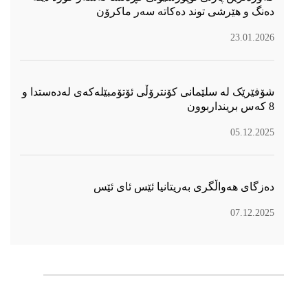
دەنگ و هێرشی توند دەكاتە سەر ماكرۆن
23.01.2026
شۆفێرێک لە سلێمانی کۆنترۆڵی ئۆتۆمبێلەکەی لەدەستدا و
8 کەس برینداربوون
05.12.2025
دەزگای هەواڵگری بەریتانیا ئێس ئای ئێس
07.12.2025
سۆسیال میدیا