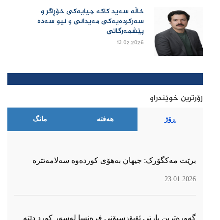
خاڵە سەید کاکە چیایەکی خۆڕاگر و
سەرکردەیەکی مەیدانی و نیو سەدە
پێشمەرگاتی
13.02.2026
زۆرترین خوێندراو
ڕۆژ
هەفتە
مانگ
برێت مەکگۆرک: جیهان بەهۆی کوردەوە سەلامەتترە
23.01.2026
گەورەترین پارتی ئۆپۆزسیۆنی فڕەنسا لەسەر كورد دێتە