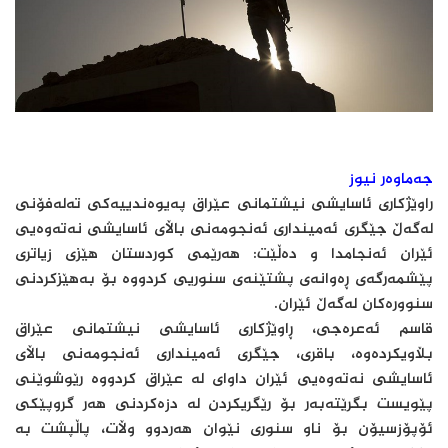
جەماوەر نیوز
راوێژكاری ئاسایشی نیشتمانی عێراق پەیوەندییەكی تەلەفۆنی
لەگەڵ جێگری ئەمینداری ئەنجومەنی باڵای ئاسایشی نەتەوەیی
ئێران ئەنجامدا و دەڵێت: هەرێمی کوردستان هێزی زیاتری
پێشمەرگەی ڕەوانەی پشتێنەی سنوریی کردووە بۆ بەهێزکردنی
سنوورەكان لەگەڵ ئێران.
قاسم ئەعرەجی، ڕاوێژكاری ئاسایشی نیشتمانی عێراق
بڵاویكردەوە، باقری، جێگری ئەمینداری ئەنجومەنی باڵای
ئاسایشی نەتەوەیی ئێران داوای لە عێراق كردووە رێوشوێنی
پێویست بگرێتەبەر بۆ رێگریکردن لە دزەکردنی هەر گروپێکی
ئۆپۆزسیۆن بۆ ناو سنوری نێوان هەردوو وڵات، پاڵپشت بە