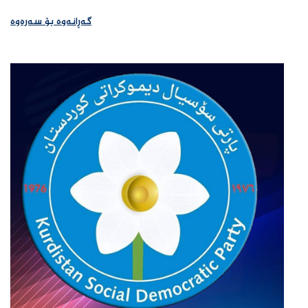
گەڕانەوە بۆ سەرەوە