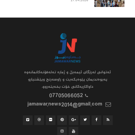
27.04.2026
ئه‌توانى له‌رێگاى ئیمه‌یڵ و ژماره‌ ته‌له‌فۆنه‌کانمانه‌وه‌
په‌یوه‌ندیمان پێوه‌بکه‌یت و راوسه‌رنج وپێشنیارو
داواکاریه‌کانى خۆت بخه‌یته‌روو.
07705066052
jamawar.news2014@gmail.com