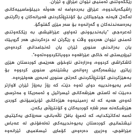
رێککەوتنی ئەمنیی نێوان عێراق و ئێران.
ڕاشیگەیاندووە، عێراق بەردەوامە لە هەوڵە دیپلۆماسییەکانی
لەگەڵ لایەنە جیاجیاکان بۆ کۆنتڕۆڵکردنی قەیرانەکان و راگرتنی
پەرەسەندنەکان و گەڕانەوە بۆ سەر مێزی گفتوگۆ.
ئەعرەجی “پابەندبوونی تەواوی عێراقیشی بە رێککەوتنی
ئەمنی نێوان هەردوو وڵات و رێگرتن لە دزەکردنی هەر گروپێک
یان بەزاندنی سنوری ئێران یان ئەنجامدانی کردەوەی
تیرۆریستی لە خاکی عێراقەوە دووپاتكردووەتەوە”.
ئاشكراشی كردووە، وەزارەتی ناوخۆی هەرێمی کوردستان هێزی
زیاتری پێشمەرگەی ڕەوانەی پشتێنەی سنوری کردووە بۆ
بەهێزکردنی کۆنتڕۆڵكردنی کەرتی سنوری لەبەری هەولێرەوە.
ئەم پەیوەندییە دوای ئەوە دێت، کە رۆژ بەرۆژ ئێران لاوازتر
دەبێت لە ئاستی هێرشەکانی ئیسرائیل و ئەمەریکا و مەترسی
ئەوەی هەیە کە لە زەمینیەوە هێزەکانی ئۆپزسیۆنی کوردی
هێرشبکەنە سەر شارە کوردیەکان و کۆنترۆڵی بکەن.
ئەمە لەكاتێكدایە، كە ئەمڕۆ بافڵ تاڵەبانی، سەرۆکی یەکێتیی
نیشتمانیی کوردستان پەیوەندییەکی تەلەفۆنی لە عەباس
عێراقچی، وەزیری دەرەوەی کۆماری ئیسلامیی ئێرانەوە