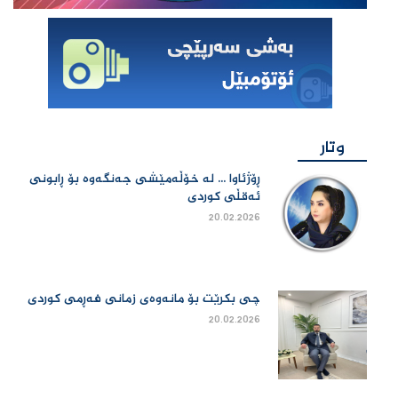
وتار
ڕۆژئاوا ... لە خۆڵەمێشی جەنگەوە بۆ ڕابونی
ئەقڵی کوردی
20.02.2026
چی بكرێت بۆ مانەوەی زمانی فەڕمی كوردی
20.02.2026