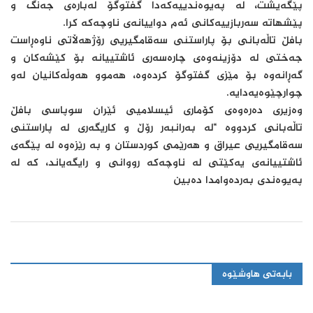
پێگەیشت، لە پەیوەندییەکەدا گفتوگۆ لەبارەی جەنگ و
پێشهاتە سەربازییەکانی ئەم دواییانەی ناوچەکە کرا.
بافڵ تاڵەبانی بۆ پاراستنی سەقامگیریی رۆژهەڵاتی ناوەڕاست
جەختی لە دۆزینەوەی چارەسەری ئاشتییانە بۆ کێشەکان و
گەڕانەوە بۆ مێزی گفتوگۆ کردەوە، هەموو هەوڵەکانیان لەو
چوارچێوەیەدایە.
وەزیری دەرەوەی کۆماری ئیسلامیی ئێران سوپاسی بافڵ
تاڵەبانی كردووە “لە بەرانبەر رۆڵ و کاریگەری لە پاراستنی
سەقامگیریی عیراق و هەرێمی کوردستان و بە رێزەوە لە پێگەی
ئاشتییانەی یەکێتی لە ناوچەکە رووانی و رایگەیاند، کە لە
پەیوەندی بەردەوامدا دەبین
بابەتی هاوشێوە