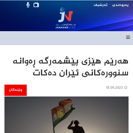
پەیوەندی
ئەرشیف
هەرێم هێزی پێشمەرگە ڕەوانە
سنوورەکانى ئێران دەکات
18.06.2023
وێنەکان