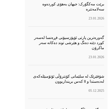
برێت مەکگۆرک: جیهان بەهۆی کوردەوە
سەلامەتترە
23.01.2026
گەورەترین پارتی ئۆپۆزسیۆنی فڕەنسا لەسەر
كورد دێتە دەنگ و هێرشی توند دەكاتە سەر
ماكرۆن
23.01.2026
شۆفێرێک لە سلێمانی کۆنترۆڵی ئۆتۆمبێلەکەی
لەدەستدا و 8 کەس برینداربوون
05.12.2025