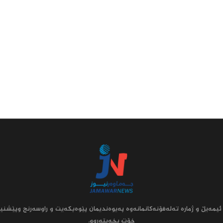
ئیمه‌یڵ و ژماره‌ ته‌له‌فۆنه‌کانمانه‌وه‌ په‌یوه‌ندیمان پێوه‌بکه‌یت و راوسه‌رنج وپێشنیا
خۆت بخه‌یته‌روو.