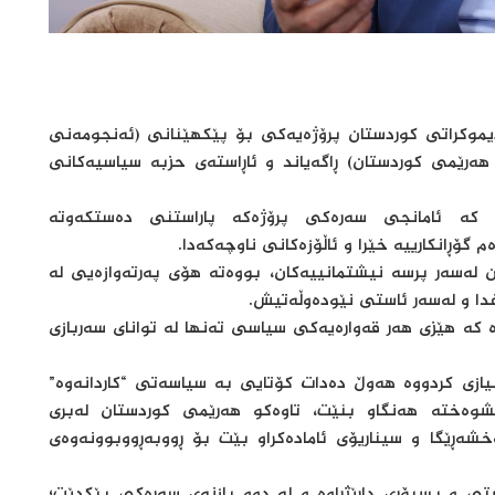
وكراتی كوردستان پرۆژەیەكی بۆ پێكهێنانی (ئەنجومەنی
 هەرێمی كوردستان) ڕاگەیاند و ئاڕاستەی حزبە سیاسیەكانی
ە ئامانجی سەرەکی پرۆژەکە پاراستنی دەستکەوتە
گۆڕانکارییە خێرا و ئاڵۆزەکانی ناوچەکەدا.
ن لەسەر پرسە نیشتمانییەکان، بووەتە هۆی پەرتەوازەیی لە
غدا و لەسەر ئاستی نێودەوڵەتیش.
ە کە هێزی هەر قەوارەیەکی سیاسی تەنها لە توانای سەربازی
زی کردووە هەوڵ دەدات کۆتایی بە سیاسەتی “کاردانەوە”
شوەختە هەنگاو بنێت، تاوەکو هەرێمی کوردستان لەبری
شەڕێگا و سیناریۆی ئامادەکراو بێت بۆ ڕووبەڕووبوونەوەی
تی و پسپۆڕی داڕێژراوە و لە دوو بازنەی سەرەکی پێکدێت؛