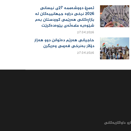
ئەمڕۆ دووشەممە 27ی نیسانی
2026 نرخی دراوە جیهانییەكان لە
بازاڕەكانی هەرێمی كوردستان بەم
شێوەیە مامەڵەی پێوەدەكرێت
27.04.2026
حاجیانی هەرێم دەتوانن دوو هەزار
دۆلار بەنرخی فەرمی وەربگرن
27.04.2026
رو داواکاریه‌کانى