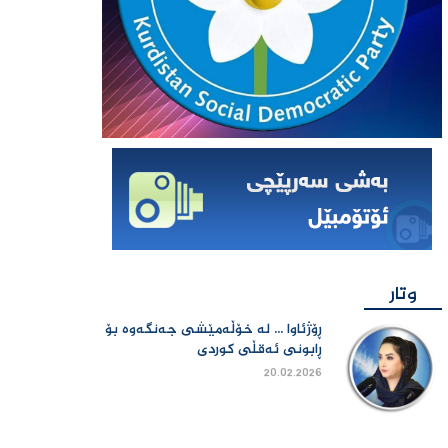
وتار
ڕۆژئاوا ... لە خۆڵەمێشی جەنگەوە بۆ
ڕابونی ئەقڵی کوردی
20.02.2026