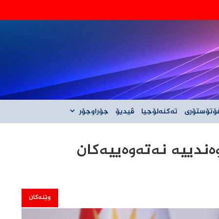
‌گه‌ڵ ئێران نیه‌
ۆتۆستۆری
تەکنەلۆجیا
ڤیدیۆ
جۆراوجۆر
وەندییە نەتەوەییەکان
وێنەکان