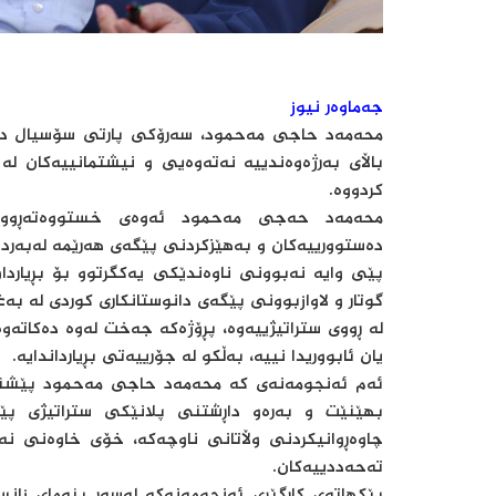
جەماوەر نیوز
محەمەد حاجی مەحمود، سەرۆكی پارتی سۆسیال دیم
باڵای بەرژەوەندییە نەتەوەیی و نیشتمانییەكان لە
كردووە.
محەمەد حەجی مەحمود ئەوەی خستووەتەڕوو ک
دەستوورییەکان و بەهێزکردنی پێگەی هەرێمە لەبەردەم 
پێی وایە نەبوونی ناوەندێکی یەکگرتوو بۆ بڕیاردا
گوتار و لاوازبوونی پێگەی دانوستانکاری کوردی لە بە
لە ڕووی ستراتیژییەوە، پڕۆژەکە جەخت لەوە دەکاتەو
یان ئابووریدا نییە، بەڵکو لە جۆرییەتی بڕیارداندایە.
ئەم ئەنجومەنەی کە محەمەد حاجی مەحمود پێشنیا
بهێنێت و بەرەو داڕشتنی پلانێکی ستراتیژی پێ
چاوەڕوانیکردنی وڵاتانی ناوچەکە، خۆی خاوەنی نەخ
تەحەددییەکان.
پێکهاتەی کارگێڕی ئەنجومەنەکە لەسەر بنەمای زانس