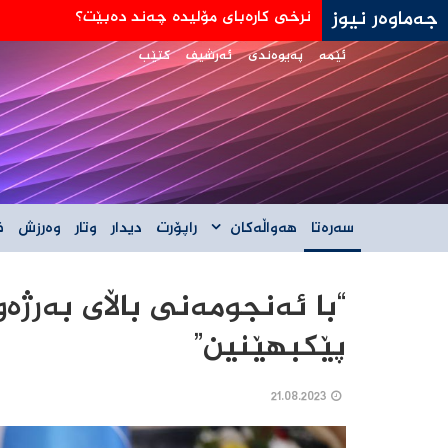
جەماوەر نیوز
جه‌ی دی ڤانس: هێڵی سورمان له‌دانوستانه‌كان له
ئێمە
پەیوەندی
ئەرشیف
کتێب
سەرەتا
هەواڵەکان
راپۆرت
دیدار
وتار
وەرزش
ف
“با ئەنجومەنی باڵای بەرژە
پێکبهێنین”
21.08.2023