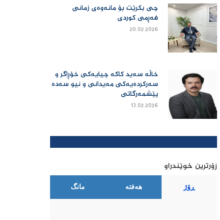
چی بكرێت بۆ مانەوەی زمانی
فەڕمی كوردی
20.02.2026
خاڵە سەید کاکە چیایەکی خۆڕاگر و
سەرکردەیەکی مەیدانی و نیو سەدە
پێشمەرگاتی
13.02.2026
زۆرترین خوێندراو
ڕۆژ
هەفتە
مانگ