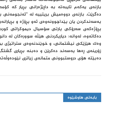
بازنەی یەکەم تایبەتە بە داڕێژەرانی بڕیار کە ک
دەگرێت. بازنەی دووەمیش بریتییە لە “ئەنجومەنی بڕی
پەسەندکردن یان پێداچوونەوەی ئەو پڕۆژە و بڕیارانەیە
پڕۆژەکەی سەرۆکی پارتی سۆسیال دیموکراتی کورد
دەکاتەوە، لەوانە: دیاریکردنی هێڵە سوورەکان لە 
وەک هێزێکی نیشتمانی، و خوێندنەوەی ستراتیژی بۆ ب
زۆرینەی ڕەها پەسەند دەکرێن و دەبنە بڕیاری گشتگ
دەبێتە هۆی دروستبوونی متمانەی زیاتری نێودەوڵەت
بابەتی هاوشێوە