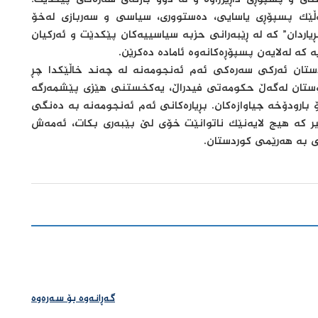
ۆمەڵێک پسپۆڕی یاسایی، دەستووری، سیاسی و سەربازی لەخۆ
اردان” کە لە ڕێبەرانی حزبە سیاسییەکان پێکدێت و ئەرکیان
 کە لەلایەن پسپۆڕەکانەوە ئامادە دەکرێن.
ستان ئەرکی سەرەکی ئەم ئەنجومەنە لە چەند خاڵێکدا چڕ
دانوستان لەگەڵ حکومەتی فیدراڵ، یەکخستنی هێزی پێشمەرگە
ارودۆخە جیاوازەکان. بڕیارەکانی ئەم ئەنجومەنە بە دەنگی
یر کە هیچ لایەنێک ناتوانێت خۆی لێ بێبەری بکات، ئەمەش
ی بە هەرێمی کوردستان.
گەڕانەوە بۆ سەرەوە