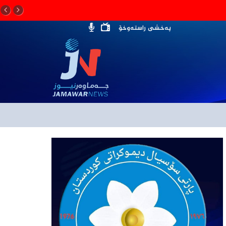
پەخشی راستەوخۆ