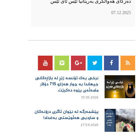
دەزگای هەواڵگری بەریتانیا ئێس ئای ئێس
07.12.2025
سۆسیال میدیا
نرخی یەك ئۆنسە زێڕ لە بازاڕەكانی
جیهاندا بە چوار هەزارو 715 دۆلار
مامەڵەی پێوە دەكرێت.
10.05.2026
پێشمەرگە لە نێوان ئاگری درۆنەکان
و ساردیی هەڵوێستی بەغدادا
27.04.2026