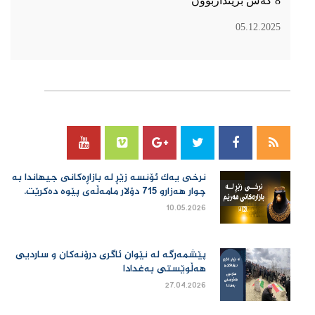
8 کەس برینداربوون
05.12.2025
سۆسیال میدیا
نرخی یەك ئۆنسە زێڕ لە بازاڕەكانی جیهاندا بە
چوار هەزارو 715 دۆلار مامەڵەی پێوە دەكرێت.
10.05.2026
پێشمەرگە لە نێوان ئاگری درۆنەکان و ساردیی
هەڵوێستی بەغدادا
27.04.2026