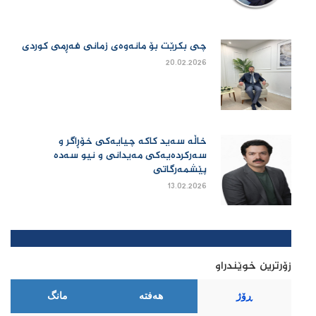
چی بكرێت بۆ مانەوەی زمانی فەڕمی كوردی
20.02.2026
خاڵە سەید کاکە چیایەکی خۆڕاگر و
سەرکردەیەکی مەیدانی و نیو سەدە
پێشمەرگاتی
13.02.2026
زۆرترین خوێندراو
ڕۆژ
هەفتە
مانگ