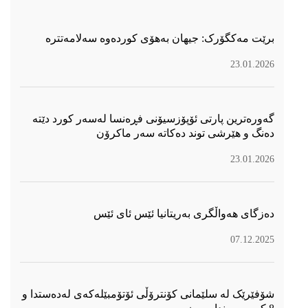
برێت مەکگۆرک: جیهان بەهۆی کوردەوە سەلامەتترە
23.01.2026
گەورەترین پارتی ئۆپۆزسیۆنی فڕەنسا لەسەر كورد دێتە
دەنگ و هێرشی توند دەكاتە سەر ماكرۆن
23.01.2026
دەزگای هەواڵگری بەریتانیا ئێس ئای ئێس
07.12.2025
شۆفێرێک لە سلێمانی کۆنترۆڵی ئۆتۆمبێلەکەی لەدەستدا و