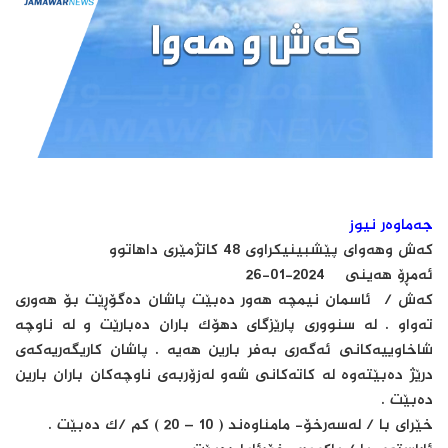
جەماوەر نیوز
که‌ش وهه‌واى پێشبینیکراوى 48 کاتژمێرى داهاتوو
ئه‌مڕۆ هه‌ینى 2024-01-26
که‌ش / ئاسمان نیمچه‌ هه‌ور ده‌بێت پاشان ده‌گۆڕێت بۆ هه‌ورى
ته‌واو . له‌ سنوورى پارێزگاى دهۆک باران ده‌بارێت و له‌ ناوچه‌
شاخاوییه‌کانى ئه‌گه‌رى به‌فر بارین هه‌یه‌ . پاشان کاریگه‌ریه‌که‌ى
درێژ ده‌بێته‌وه‌ له‌ کاته‌کانى شه‌و له‌زۆربه‌ى ناوچه‌کان باران بارین
ده‌بێت .
خێراى با / له‌سه‌رخۆ- مامناوه‌ند ( 10 – 20 ) کم /ک ده‌بێت .