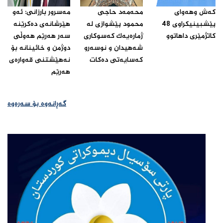
که‌ش وهه‌واى
محه‌مه‌د حاجى
مه‌سرور بارزانى: ئه‌و
پێشبینیکراوى 48
محمود پێشوازى له‌
هێرشانه‌ى ده‌کرێنه‌
کاتژمێرى داهاتوو‌
ژماره‌یه‌ک که‌سوکارى
سه‌ر هه‌رێم هه‌وڵى
شه‌هیدان و نوسه‌رو
دوژمن و خائینانه‌ بۆ
که‌سایه‌تى ده‌کات ‌
نه‌هێشتنى قه‌واره‌ى
هه‌رێم‌
گەڕانەوە بۆ سەرەوە