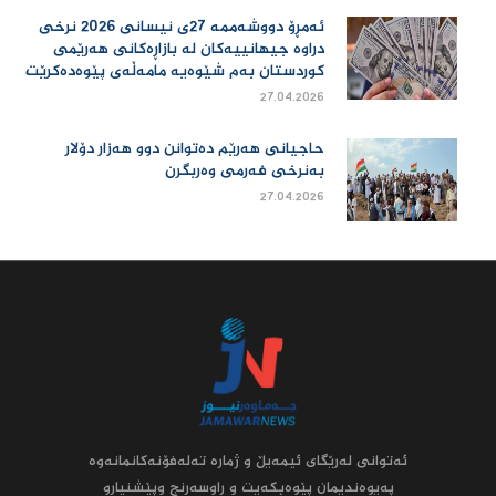
ئەمڕۆ دووشەممە 27ی نیسانی 2026 نرخی
دراوە جیهانییەكان لە بازاڕەكانی هەرێمی
كوردستان بەم شێوەیە مامەڵەی پێوەدەكرێت
27.04.2026
حاجیانی هەرێم دەتوانن دوو هەزار دۆلار
بەنرخی فەرمی وەربگرن
27.04.2026
ئه‌توانى له‌رێگاى ئیمه‌یڵ و ژماره‌ ته‌له‌فۆنه‌کانمانه‌وه‌
په‌یوه‌ندیمان پێوه‌بکه‌یت و راوسه‌رنج وپێشنیارو