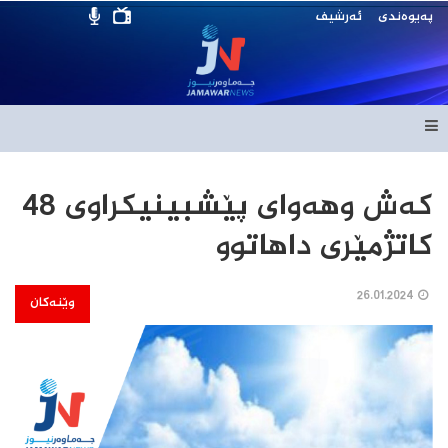
پەیوەندی
ئەرشیف
که‌ش وهه‌واى پێشبینیکراوى 48
کاتژمێرى داهاتوو
26.01.2024
وێنەکان