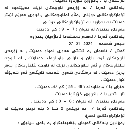
ئاراسته‌ى با / باکوورى خۆرئاوا ده‌بێت .
پله‌کانى گه‌رما / له‌ زۆربه‌ى ناوچه‌کان نزیک ده‌بێته‌وه‌ له‌
تۆمارکراوه‌کانى دوێنى به‌ڵام له‌ناوچه‌کانى باکوورى هه‌رێم نزمتر
ده‌بێت به‌ به‌راورد به‌ تۆمارکراوه‌کانى دوێنى .
مه‌وداى بینین/ له‌ نێوان ( 7 – 9 ) کم ده‌بێت.
پله‌کانى گه‌رما / له‌سه‌ر نه‌خشه‌دا ئاماژه‌یان پێدراوه‌ .
سبه‌ى شه‌ممه‌ 2024 -01-27
که‌ش / ئاسمان به‌ گشتى هه‌ورى ته‌واو ده‌بێت , له‌ زۆربه‌ى
ناوچه‌کان نمه‌ باران و بارانى مامناوه‌ند ده‌بارێت , له‌ ناوچه‌
شاخاویه‌کان و ئه‌و شارۆچکانه‌ى نزیک له‌ ناوچه‌ شاخاویه‌کان به‌فر
بارین ده‌بێت . له‌ دره‌نگانى شه‌وى شه‌ممه‌ کاریگه‌رى ئه‌و شه‌پۆڵه‌
لاواز ده‌بێت .
خێراى با / مامناوه‌ند ( 15 – 25 ) کم /ک ده‌بێت .
ئاراسته‌ى با / باکوورى خۆرئاوا ده‌بێت .
مه‌وداى بینین/ له‌ نێوان ( 6 – 8 ) کم ده‌بێت .
پله‌کانى گه‌رما / به‌ نزیکه‌ى 2 تــــا 5 پله‌ نزمتر ده‌بێت له‌
تۆمارکراوه‌کانى ئه‌مڕۆ .
به‌رزترین پله‌کانى گه‌رماى پێشبینیکراو به‌ پله‌ى سیلیزى :