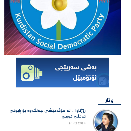
وتار
ڕۆژئاوا ... لە خۆڵەمێشی جەنگەوە بۆ ڕابونی
ئەقڵی کوردی
20.02.2026