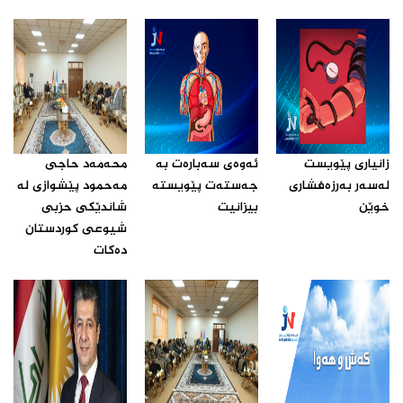
زانیارى پێویست
ئه‌وه‌ى سه‌باره‌ت به‌
محه‌مه‌د حاجى
له‌سه‌ر به‌رزه‌فشارى
جه‌سته‌ت پێویسته‌
مه‌حمود پێشوازى له‌
خوێن ‌
بیزانیت‌
شاندێکى حزبى
شیوعى کوردستان
ده‌کات‌