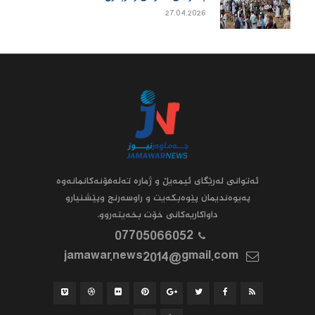
27.04.2026
ئه‌توانى له‌رێگاى ئیمه‌یڵ و ژماره‌ ته‌له‌فۆنه‌کانمانه‌وه‌
په‌یوه‌ندیمان پێوه‌بکه‌یت و راوسه‌رنج وپێشنیارو
داواکاریه‌کانى خۆت بخه‌یته‌روو.
07705066052
jamawar.news2014@gmail.com