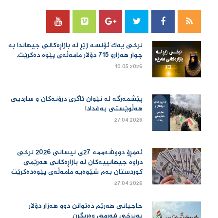
نرخی یەك ئۆنسە زێڕ لە بازاڕەكانی جیهاندا بە
چوار هەزارو 715 دۆلار مامەڵەی پێوە دەكرێت.
10.05.2026
پێشمەرگە لە نێوان ئاگری درۆنەکان و ساردیی
هەڵوێستی بەغدادا
27.04.2026
ئەمڕۆ دووشەممە 27ی نیسانی 2026 نرخی
دراوە جیهانییەكان لە بازاڕەكانی هەرێمی
كوردستان بەم شێوەیە مامەڵەی پێوەدەكرێت
27.04.2026
حاجیانی هەرێم دەتوانن دوو هەزار دۆلار
بەنرخی فەرمی وەربگرن