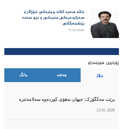
خاڵە سەید کاکە چیایەکی خۆڕاگر و
سەرکردەیەکی مەیدانی و نیو سەدە
پێشمەرگاتی
13.02.2026
زۆرترین خوێندراو
ڕۆژ
هەفتە
مانگ
برێت مەکگۆرک: جیهان بەهۆی کوردەوە سەلامەتترە
23.01.2026