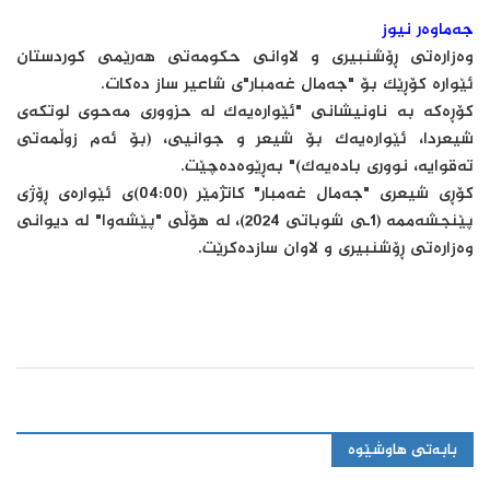
جەماوەر نیوز
وه‌زاره‌تى ڕۆشنبیرى و لاوانى حکومه‌تى هه‌رێمى کوردستان
ئێواره‌ کۆڕێک بۆ "جه‌مال غه‌مبار"ى شاعیر ساز ده‌کات.
کۆڕه‌که‌ به‌ ناونیشانى "ئێواره‌یه‌ک له‌ حزوورى مه‌حوى لوتکه‌ى
شیعردا، ئێواره‌یه‌ک بۆ شیعر و جوانیی، (بۆ ئه‌م زوڵمه‌تى
ته‌قوایه‌، نوورى باده‌یه‌ک)" به‌ڕێوه‌ده‌چێت.
کۆڕى شیعرى "جه‌مال غه‌مبار" کاتژمێر (04:00)ى ئێواره‌ى ڕۆژى
پێنجشه‌ممه‌ (1ـى شوباتى 2024)، له‌ هۆڵى "پێشه‌وا" له‌ دیوانى
وه‌زاره‌تى ڕۆشنبیرى و لاوان سازده‌کرێت.
بابەتی هاوشێوە