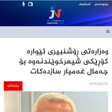
پەیوەندی
ئەرشیف
وه‌زاره‌تى ڕۆشنبیرى ئێواره‌
کۆڕێکى شیعرخوێندنه‌وه‌ بۆ
جه‌مال غه‌مبار سازده‌کات
30.01.2024
وێنەکان