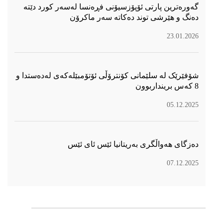
گەورەترین پارتی ئۆپۆزسیۆنی فڕەنسا لەسەر كورد دێتە
دەنگ و هێرشی توند دەكاتە سەر ماكرۆن
23.01.2026
شۆفێرێک لە سلێمانی کۆنترۆڵی ئۆتۆمبێلەکەی لەدەستدا و
8 کەس برینداربوون
05.12.2025
دەزگای هەواڵگری بەریتانیا ئێس ئای ئێس
07.12.2025
سۆسیال میدیا