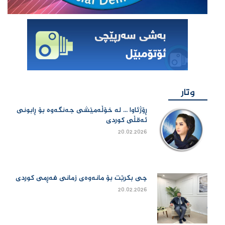
وتار
ڕۆژئاوا ... لە خۆڵەمێشی جەنگەوە بۆ ڕابونی
ئەقڵی کوردی
20.02.2026
چی بكرێت بۆ مانەوەی زمانی فەڕمی كوردی
20.02.2026