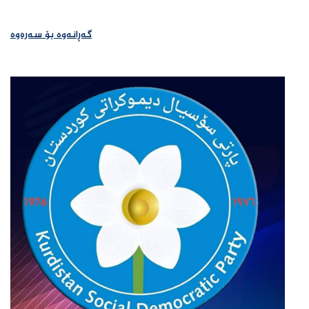
گەڕانەوە بۆ سەرەوە