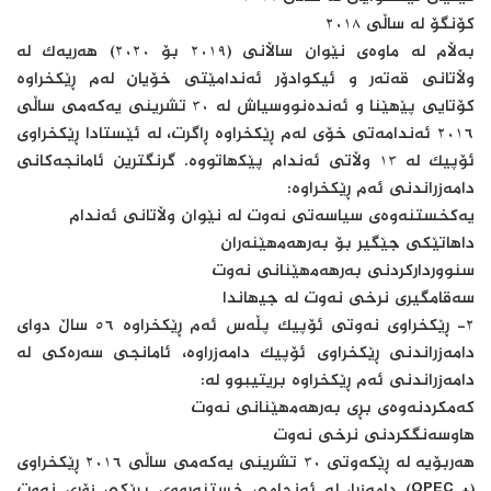
کۆنگۆ لە ساڵی ٢٠١٨
بەڵام لە ماوەی نێوان ساڵانی (٢٠١٩ بۆ ٢٠٢٠) ھەریەک لە
وڵاتانی قەتەر و ئیکوادۆر ئەندامێتی خۆیان لەم ڕێکخراوە
کۆتایی پێھێنا و ئەندەنووسیاش لە ٣٠ تشرینی یەکەمی ساڵی
٢٠١٦ ئەندامەتی خۆی لەم ڕێکخراوە ڕاگرت، لە ئێستادا ڕێکخراوی
ئۆپیک لە ١٣ وڵاتی ئەندام پێکھاتووە. گرنگترین ئامانجەکانی
دامەزراندنی ئەم ڕێکخراوە:
یەکخستنەوەی سیاسەتی نەوت لە نێوان وڵاتانی ئەندام
داھاتێکی جێگیر بۆ بەرھەمھێنەران
سنووردارکردنی بەرھەمھێنانی نەوت
سەقامگیری نرخی نەوت لە جیھاندا
٢- ڕێکخراوی نەوتی ئۆپیک پڵەس ئەم ڕێکخراوە ٥٦ ساڵ دوای
دامەزراندنی ڕێکخراوی ئۆپیک دامەزراوە، ئامانجی سەرەکی لە
دامەزراندنی ئەم ڕێکخراوە بریتیبوو لە:
کەمکردنەوەی بڕی بەرھەمھێنانی نەوت
ھاوسەنگکردنی نرخی نەوت
ھەربۆیە لە ڕێکەوتی ٣٠ تشرینی یەکەمی ساڵی ٢٠١٦ ڕێکخراوی
(+ OPEC) دامەزرا، لە ئەنجامی خستنەڕووی بڕێکی زۆری نەوت