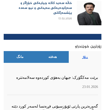
خاڵە سەید کاکە چیایەکی خۆڕاگر و
سەرکردەیەکی مەیدانی و نیو سەدە
پێشمەرگاتی
13.02.2026
زۆرترین خوێندراو
ڕۆژ
هەفتە
مانگ
برێت مەکگۆرک: جیهان بەهۆی کوردەوە سەلامەتترە
23.01.2026
گەورەترین پارتی ئۆپۆزسیۆنی فڕەنسا لەسەر كورد دێتە