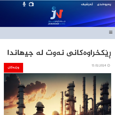
پەیوەندی
ئەرشیف
ڕێکخراوەکانی نەوت لە جیھاندا
13.02.2024
وێنەکان