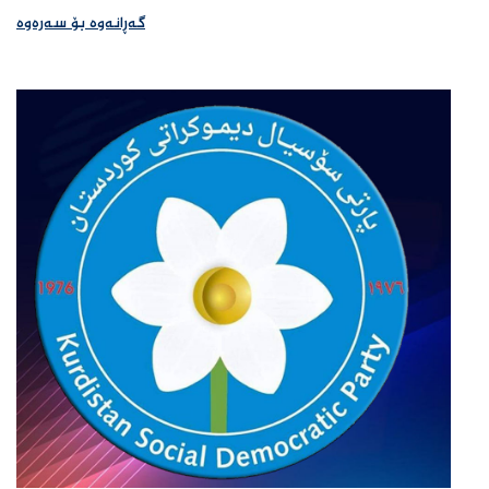
گەڕانەوە بۆ سەرەوە