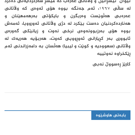
نێوان ئیسڕائیل و وڵاتانی عەرەب کە میسڕ سەرکردایەتی دەکرد
لە ساڵی ١٩٦٧، ئەم جەنگە بووە ھۆی ئەوەی کە وڵاتانی
عەرەبی ھەڵوێست وەربگرن و بایکۆتی بەرھەمھێنان و
ھەناردەکردنیان دەست پێکرد لە دژی وڵاتانی ئەورووپا، ئەمەش
بووە ھۆی بەرزبوونەوەی نرخی نەوت و زیانێکی گەورەی
ئابووری بەر کڕیارانی ئەوڕووپی کەوت، ھەربۆیە ھەریەک لە
وڵاتانی (سعوودیە و کوێت و لیبیا) ھەڵسان بە دامەزراندنی ئەم
ڕێکخراوە نەوتییە
کارێز ڕەسووڵ نەبی
بابەتی هاوشێوە