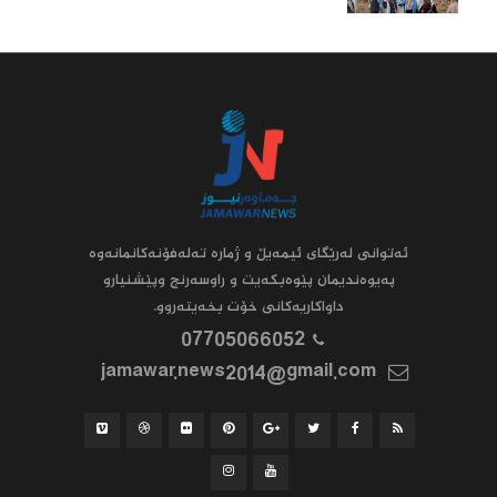
ئه‌توانى له‌رێگاى ئیمه‌یڵ و ژماره‌ ته‌له‌فۆنه‌کانمانه‌وه‌
په‌یوه‌ندیمان پێوه‌بکه‌یت و راوسه‌رنج وپێشنیارو
داواکاریه‌کانى خۆت بخه‌یته‌روو.
07705066052
jamawar.news2014@gmail.com