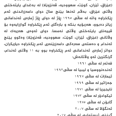
(عێراق، ئێران، کوێت، سعوودیە، ڤەنزوێلا) لە بەغدای پایتەختی
وڵاتی عێراق، بەڵام تەنھا پێنج ساڵ دوای دامەزراندنی ئەم
ڕێکخراوە واتە لە ساڵی ١٩٦٥ ڕۆژ لە دوای ڕۆژ ژمارەی ئەندامانی
زیاتر دەبوو، ھەربۆیە بنکە و بارەگای ئەم ڕێکخراوە گوازرایەوە بۆ
ڤییەنای پایتەختی وڵاتی نەمسا. دوای ئەوەی ھەریەک لە
وڵاتانی (عێراق، ئێران، کوێت، سعوودیە، ڤەنزوێلا) وەکوو پێنج
ئەندام و دەستەی سەرەکی دامەزرێنەری ئەم ڕێکخراوە دیاریکران،
دواتر ژمارەی ئەندامانی ئەم ڕێکخراوە بوو بە ١١ وڵاتی ئەندام،
گرنگترین ئەو وڵاتانەش:
قەتەر لە ساڵی ١٩٦١
ئەندەنووسیا و لیبیا لە ساڵی١٩٦٢
ئیمارات لە ساڵی ١٩٦٧
جەزائیر لە ساڵی ١٩٦٩
نایجیریا لە ساڵی ١٩٧١
ئیکوادۆر لە ساڵی ١٩٧٣
گابۆن لە ساڵی ١٩٧٥
ئەنگۆلا لە ساڵی ٢٠٠٧
گینێی ئیستوایی لە ساڵی ٢٠١٧