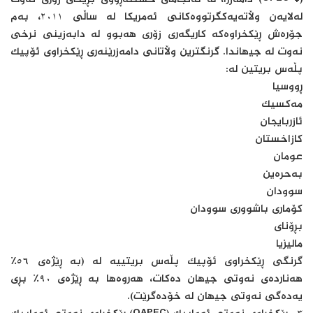
لەلایەن وڵاتەیەکگرتووەکانی ئەمریکا لە ساڵی ٢٠١١، بەم
جۆرەش ڕێکخراوەکە کاریگەری زۆری ھەبوو لە دابەزینی نرخی
نەوت لە جیھاندا. گرنگترین وڵاتانی دامەزرێنەری ڕێکخراوی ئۆپیک
پڵەس بریتین لە:
ڕووسیا
مەکسیک
ئازربایجان
کازاخستان
عومان
بەحرەین
سوودان
کۆماری باشووری سوودان
بڕۆنای
مالیزیا
گرنگی ڕێکخراوی ئۆپیک پڵەس بریتییە لە (بە ڕێژەی ٥٦٪
ھەناردەی نەوتی جیھان دەکات، هەروەها بە ڕێژەی ٩٠٪ بڕی
یەدەگی نەوتی جیھان لە خۆدەگرێت).