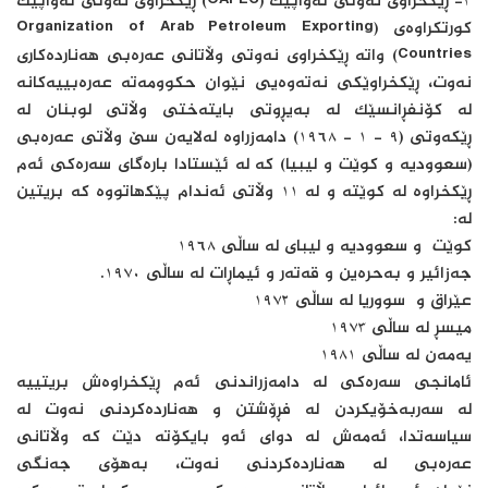
٣- ڕێکخراوی نەوتی ئەواپیک (OAPEC) ڕێکخراوی نەوتی ئەواپیک
کورتکراوەی (Organization of Arab Petroleum Exporting
Countries) واتە ڕێکخراوی نەوتی وڵاتانی عەرەبی ھەناردەکاری
نەوت، ڕێکخراوێکی نەتەوەیی نێوان حکوومەتە عەرەبییەکانە
لە کۆنفڕانسێک لە بەیڕوتی بایتەختی وڵاتی لوبنان لە
ڕێکەوتی (٩ - ١ - ١٩٦٨) دامەزراوە لەلایەن سێ وڵاتی عەرەبی
(سعوودیە و کوێت و لیبیا) کە لە ئێستادا بارەگای سەرەکی ئەم
ڕێکخراوە لە کوێتە و لە ١١ وڵاتی ئەندام پێکھاتووە کە بریتین
لە:
کوێت و سعوودیە و لیبای لە ساڵی ١٩٦٨
جەزائیر و بەحرەین و قەتەر و ئیماڕات لە ساڵی ١٩٧٠.
عێراق و سووریا لە ساڵی ١٩٧٢
میسڕ لە ساڵی ١٩٧٣
یەمەن لە ساڵی ١٩٨١
ئامانجی سەرەکی لە دامەزراندنی ئەم ڕێکخراوەش بریتییە
لە سەربەخۆیکردن لە فڕۆشتن و ھەناردەکردنی نەوت لە
سیاسەتدا، ئەمەش لە دوای ئەو بایکۆتە دێت کە وڵاتانی
عەرەبی لە ھەناردەکردنی نەوت، بەھۆی جەنگی