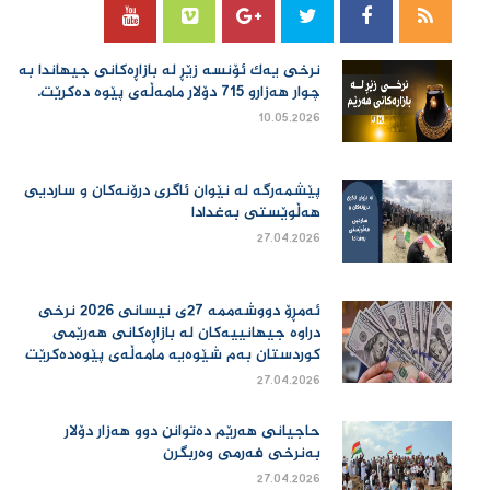
نرخی یەك ئۆنسە زێڕ لە بازاڕەكانی جیهاندا بە
چوار هەزارو 715 دۆلار مامەڵەی پێوە دەكرێت.
10.05.2026
پێشمەرگە لە نێوان ئاگری درۆنەکان و ساردیی
هەڵوێستی بەغدادا
27.04.2026
ئەمڕۆ دووشەممە 27ی نیسانی 2026 نرخی
دراوە جیهانییەكان لە بازاڕەكانی هەرێمی
كوردستان بەم شێوەیە مامەڵەی پێوەدەكرێت
27.04.2026
حاجیانی هەرێم دەتوانن دوو هەزار دۆلار
بەنرخی فەرمی وەربگرن
27.04.2026