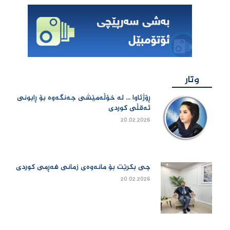
وتار
ڕۆژئاوا ... لە خۆڵەمێشی جەنگەوە بۆ ڕابونی
ئەقڵی کوردی
20.02.2026
چی بكرێت بۆ مانەوەی زمانی فەڕمی كوردی
20.02.2026