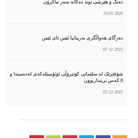
دەنگ و هێرشی توند دەكاتە سەر ماكرۆن
23.01.2026
دەزگای هەواڵگری بەریتانیا ئێس ئای ئێس
07.12.2025
شۆفێرێک لە سلێمانی کۆنترۆڵی ئۆتۆمبێلەکەی لەدەستدا و
8 کەس برینداربوون
05.12.2025
سۆسیال میدیا