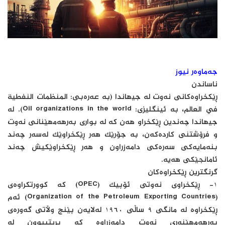
جەماوەر نیوز
ناساندن
ڕێکخراوەکانی نەوت لە جیھاندا (بە عەرەبی: المنظمات النفطية
في العالم، بە ئینگلیزی: Oil organizations in the world). لە
جیھاندا چەندین ڕێکخراو ھەن کە لە بواری بەرھەمھێنانی نەوت
و فرۆشتنی کاردەکەن، بە جۆرێک ھەر ڕێکخراوێک لەسەر چەند
بنەمایەکی سەرەکی دامەزراون و ھەر ڕێکخراوێکیش چەند
ئامانجێکی ھەیە.
گرنگترین ڕێکخراوەکان
١- ڕێکخراوی نەوتی ئۆپیک (OPEC) کە کوورتکراوەی
(Organization of the Petroleum Exporting Countries) ئەم
ڕێکخراوە لە مانگی ٩ ساڵی ١٩٦٠ لەلایەن پێنج وڵاتی گەورەی
بەرھەمھێنەری نەوت دامەزراوە کە بریتیبوون لە