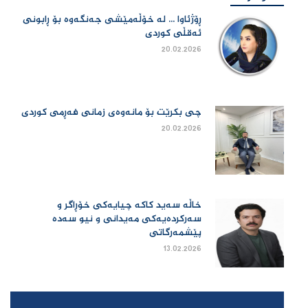
ڕۆژئاوا ... لە خۆڵەمێشی جەنگەوە بۆ ڕابونی
ئەقڵی کوردی
20.02.2026
چی بكرێت بۆ مانەوەی زمانی فەڕمی كوردی
20.02.2026
خاڵە سەید کاکە چیایەکی خۆڕاگر و
سەرکردەیەکی مەیدانی و نیو سەدە
پێشمەرگاتی
13.02.2026