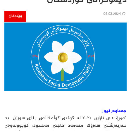
06.03.2024
وێنەکان
جەماوەر نیوز
ئەمڕۆ ٥ـی ئازاری ۲٠۲٤ لە گوندی گوڵەخانەی بناری سورێن، بە
سەرپەرشتی سەرۆک محەمەد حاجی مەحمود، کۆبوونەوەی