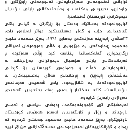
فراوانی ئەنجومەنی سەرکردایەتی، ئەنجومەنی ڕاوێژکاری و
چاودێری، بەرپرسی مەکتەب و مەڵبەندەکانی پارتی سۆسیال
دیموکراتی کوردستان ئەنجامدرا.
کۆبوونەوەکە بەساتێک وەستان بۆ ڕێزگرتن لە گیانی پاکی
شەهیدانی حزب و گەل دەستیپێکرد، دواتر لەبارەی یادی
۳۳ساڵەی ڕاپەڕینە مەزنەکەی بەهاری ۱۹۹۱، بەڕێز محەمەد حاجی
مەحمود ڕوداوەکەی بە مێژوویی و خاڵی وەرچەرخان لەبزاڤی
ڕزگاریخوازی گەلەکەماندا پێناسە کرد، ڕۆڵی سەرکردە و
فەرماندەکانی پارتی سۆسیال دیموکراتی بەرزنرخاند لە
پێشڕەوایەتی خەڵک و جەماوەری کوردستان بۆ گڕدانی
مەشخەڵی ڕاپەڕین و ڕوخاندنی قەڵای بەعسییەکان. لە
کۆبوونەوەکەدا، بە شانازییەوە، یادی شەهیدی فەرماندەی
سۆسیالست، کاکە بەختیار ڕانیەیی وەک یەکەمین شەهیدی
دەروازەی ڕاپەڕین کرایەوە.
لەبەشێکی تری کۆبوونەوەکەدا، ڕەوشی سیاسی و ئەمنی
ناوچەکە و ڕۆڵ و کاریگەرییان لەسەر هەرێمی کوردستان
تاوتوێکراو، بەڕێز محەمەد حاجی مەحمود جەختی کردەوە کە
ڕوداو و گۆڕانکارییەکان لەبەرژەوەندی دەسەڵاتدارانی عێراق نییە