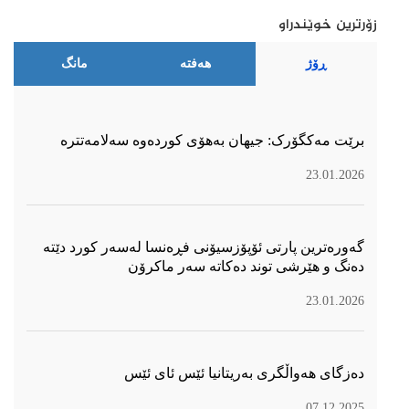
زۆرترین خوێندراو
ڕۆژ
هەفتە
مانگ
برێت مەکگۆرک: جیهان بەهۆی کوردەوە سەلامەتترە
23.01.2026
گەورەترین پارتی ئۆپۆزسیۆنی فڕەنسا لەسەر كورد دێتە
دەنگ و هێرشی توند دەكاتە سەر ماكرۆن
23.01.2026
دەزگای هەواڵگری بەریتانیا ئێس ئای ئێس
07.12.2025