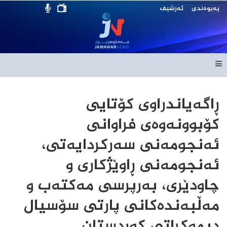
پەیوەندی
ئەرشیف
ڕاگەیاندراوی کۆتایی
کۆبوونەوەی فراوانی
ئەنجومەنی سەرکردایەتی،
ئەنجومەنی ڕاوێژکاری و
چاودێری، بەرپرسی مەکتەب و
مەڵبەندەکانی پارتی سۆسیال
دیموکراتی کوردستان