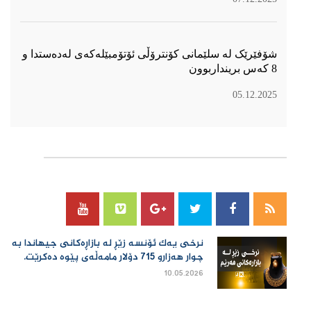
شۆفێرێک لە سلێمانی کۆنترۆڵی ئۆتۆمبێلەکەی لەدەستدا و
8 کەس برینداربوون
05.12.2025
سۆسیال میدیا
نرخی یەك ئۆنسە زێڕ لە بازاڕەكانی جیهاندا بە
چوار هەزارو 715 دۆلار مامەڵەی پێوە دەكرێت.
10.05.2026