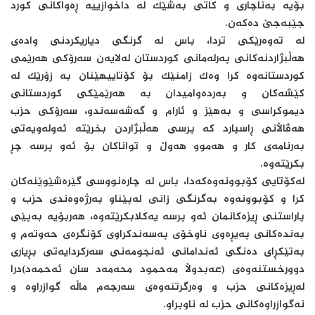
بۆیە بەناچاری و کاتی بەشێک لە داخوازییە ڕەواکانی کورد
جێبەجێ دەکەن.
لە تەوەرێکی تردا، باس لە گرنگی دیاریکردنی وادەی
هەڵبژاردنەکانی پەرلەمانی کوردستان لەلایەن سەرۆکی هەرێمی
کوردستانەوە کرا وەک زامنێک بۆ كۆتاییهێنان بە زۆرێک لە
کێشەکان و بەردەوامیدان بە هەرێمێکی کوردستانی
دیموکراسی و بەهێز و ئارام و گەشەسەندو، سەرۆکی حزب
هەڤاڵانی ڕاسپارد کە پرسی هەڵبژاردن بخرێتە ئەولەویەتی
بەرنامەی کار و هەموو هەوڵ و تواناکان بۆ ئەو پرسە چڕ
بکرێتەوە.
لەکۆتایی کۆبوونەوەکەدا، باس لە چارەنووسی گێرەشێوێنەکان
کرا و کۆبوونەوە بەگرنگی زانی لەپێناو بەرژەوەندی حزب و
پاراستنی ڕیزەکانمان ئەو پرسە یەکلابکرێتەوە، هەربۆیە بەپێی
بەندەکانی پەیڕەوی ناوخۆی پەسەندکراوی کۆنگرەی حەوتەم و
بەتێکڕای دەنگی ئەندامانی ئەنجومەنی سەرکردایەتی بڕیاری
دوورخستنەوەی (عەبدوڵا مەحمود محەمەد سان ئەحمەد)درا
لەڕیزەکانی حزب و وەرگرتنەوەی سەرجەم ماڵە گوازراوە و
نەگوازراوەکانی حزب لە ناوبراو.