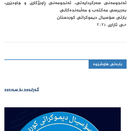
ئەنجومەنی سەرکردایەتی، ئەنجومەنی ڕاوێژکاری و چاودێری،
بەرپرسی مەکتەب و مەڵبەندەکانی
پارتی سۆسیال دیموکراتی کوردستان
٥ـی ئازاری ۲٠۲٤
بابەتی هاوشێوە
گەڕانەوە بۆ سەرەوە