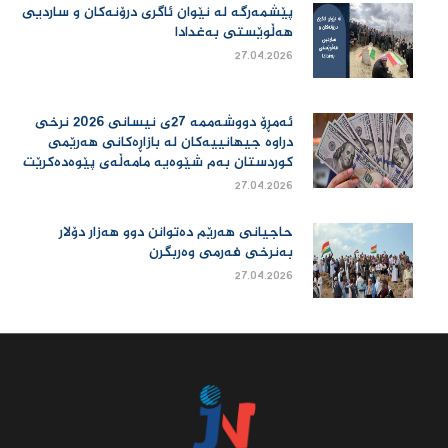
پێشمەرگە لە نێوان ئاگری درۆنەکان و ساردیی
هەڵوێستی بەغدادا
27.04.2026
ئەمڕۆ دووشەممە 27ی نیسانی 2026 نرخی
دراوە جیهانییەكان لە بازاڕەكانی هەرێمی
كوردستان بەم شێوەیە مامەڵەی پێوەدەكرێت
27.04.2026
حاجیانی هەرێم دەتوانن دوو هەزار دۆلار
بەنرخی فەرمی وەربگرن
27.04.2026