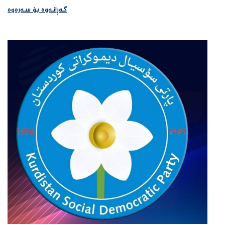
گەڕانەوە بۆ سەرەوە