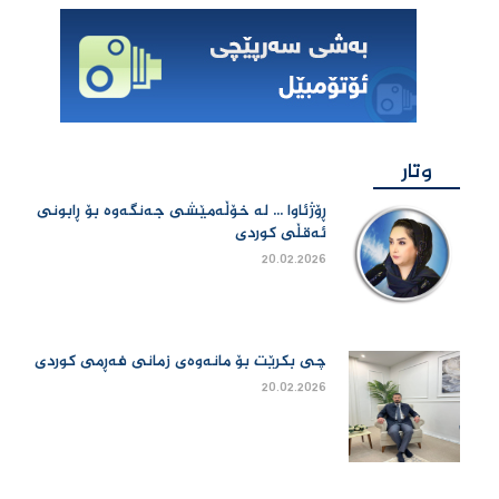
وتار
ڕۆژئاوا ... لە خۆڵەمێشی جەنگەوە بۆ ڕابونی
ئەقڵی کوردی
20.02.2026
چی بكرێت بۆ مانەوەی زمانی فەڕمی كوردی
20.02.2026