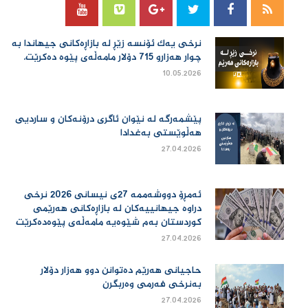
نرخی یەك ئۆنسە زێڕ لە بازاڕەكانی جیهاندا بە
چوار هەزارو 715 دۆلار مامەڵەی پێوە دەكرێت.
10.05.2026
پێشمەرگە لە نێوان ئاگری درۆنەکان و ساردیی
هەڵوێستی بەغدادا
27.04.2026
ئەمڕۆ دووشەممە 27ی نیسانی 2026 نرخی
دراوە جیهانییەكان لە بازاڕەكانی هەرێمی
كوردستان بەم شێوەیە مامەڵەی پێوەدەكرێت
27.04.2026
حاجیانی هەرێم دەتوانن دوو هەزار دۆلار
بەنرخی فەرمی وەربگرن
27.04.2026