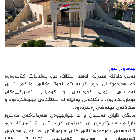
جەماوەر نیوز
ئەمڕۆ دادگای فیدڕاڵی لەسەر سکاڵای دوو پەرلەمانتار کۆبووەوە
کە هەردووکیان دژی گرێبەستە نەوتییەکانی مانگی ئایاری
ئەمساڵی نێوان کوردستان و کۆمپانیا ئەمریکییەکان
تۆماریانکردبوو، دادگاکەش یەکێک لە سکاڵاکانی پوچەڵکردەوە و
سکاڵاکەی دیکەشی ڕەتکردەوە.
مانگی ئایاری ئەمساڵ و لە چوارچێوەی سەردانەکەی مەسرور
بارزانی، سەرۆکوەزیرانی هەرێمی کوردستان بۆ ئەمریکا، دوو
گرێبەستی بەرهەمهێنانی غازی سرووشتی لە نێوان هەرێمی
کوردستان و هەردوو کۆمپانیای "HKN ENERGY,