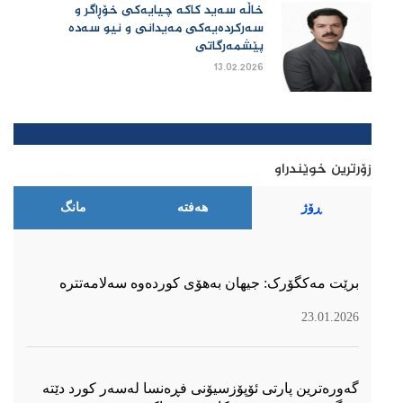
خاڵە سەید کاکە چیایەکی خۆڕاگر و
سەرکردەیەکی مەیدانی و نیو سەدە
پێشمەرگاتی
13.02.2026
زۆرترین خوێندراو
ڕۆژ
هەفتە
مانگ
برێت مەکگۆرک: جیهان بەهۆی کوردەوە سەلامەتترە
23.01.2026
گەورەترین پارتی ئۆپۆزسیۆنی فڕەنسا لەسەر كورد دێتە