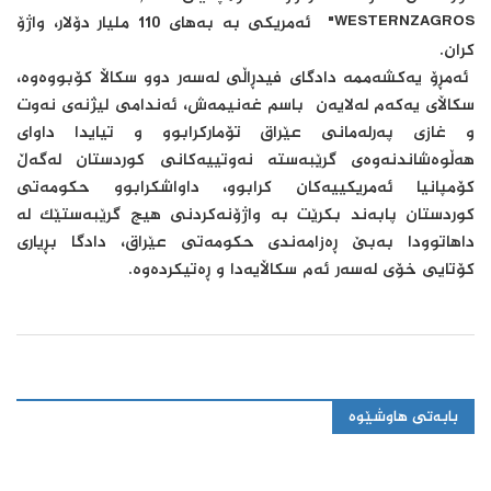
WESTERNZAGROS" ئەمریکی بە بەهای 110 ملیار دۆلار، واژۆ
کران.
ئەمڕۆ یەکشەممە دادگای فیدڕاڵی لەسەر دوو سکاڵا کۆبووەوە،
سکاڵای یەکەم لەلایەن باسم غەنیمەش، ئەندامی لیژنەی نەوت
و غازی پەرلەمانی عێراق تۆمارکرابوو و تیایدا داوای
هەڵوەشاندنەوەی گرێبەستە نەوتییەکانی کوردستان لەگەڵ
کۆمپانیا ئەمریکییەکان کرابوو، داواشکرابوو حکومەتی
کوردستان پابەند بکرێت بە واژۆنەکردنی هیچ گرێبەستێک لە
داهاتوودا بەبێ ڕەزامەندی حکومەتی عێراق، دادگا بڕیاری
کۆتایی خۆی لەسەر ئەم سکاڵایەدا و ڕەتیکردەوە.
بابەتی هاوشێوە