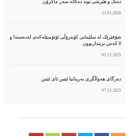
دەنگ و هێرشی توند دەكاتە سەر ماكرۆن
23.01.2026
شۆفێرێک لە سلێمانی کۆنترۆڵی ئۆتۆمبێلەکەی لەدەستدا و
8 کەس برینداربوون
05.12.2025
دەزگای هەواڵگری بەریتانیا ئێس ئای ئێس
07.12.2025
سۆسیال میدیا