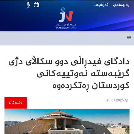
پەیوەندی
ئەرشیف
دادگای فیدڕاڵی دوو سکاڵای دژی
گرێبەستە نەوتییەکانی
کوردستان ڕەتکردەوە
20.07.2025
وێنەکان