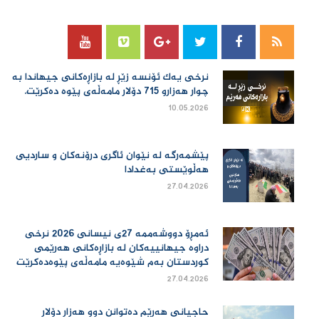
نرخی یەك ئۆنسە زێڕ لە بازاڕەكانی جیهاندا بە
چوار هەزارو 715 دۆلار مامەڵەی پێوە دەكرێت.
10.05.2026
پێشمەرگە لە نێوان ئاگری درۆنەکان و ساردیی
هەڵوێستی بەغدادا
27.04.2026
ئەمڕۆ دووشەممە 27ی نیسانی 2026 نرخی
دراوە جیهانییەكان لە بازاڕەكانی هەرێمی
كوردستان بەم شێوەیە مامەڵەی پێوەدەكرێت
27.04.2026
حاجیانی هەرێم دەتوانن دوو هەزار دۆلار