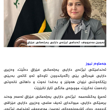
نەرمین مەعرووف، ئەندامی لیژنەی دارایی پەرلەمانی عێراق
جەماوەر نیوز
ئەندامێکی لیژنەی دارایی پەرلەمانی عێراق دەڵێت، وەزیری
دارایی فیدراڵی پێی راگەیاندوون تاوەکو ئەو کاتەی بەپێی
رێککەوتنی نێوان هەولێر و بەغدا نەوت و داهاتی نانەوتی
رادەست نەکرێت، مووچەی مانگی ئایار نانێرێت
ئەمڕۆ یەکشەممە لیژنەی دارایی پەرلەمانی عێراق لەسەر چەند
پرسێکی دارایی، میوانداری تەیف سامی، وەزیری دارایی عێراقی
کردووە. دوای کۆبوونەوەکە، نەرمین مەعرووف، ئەندامی لیژنەی