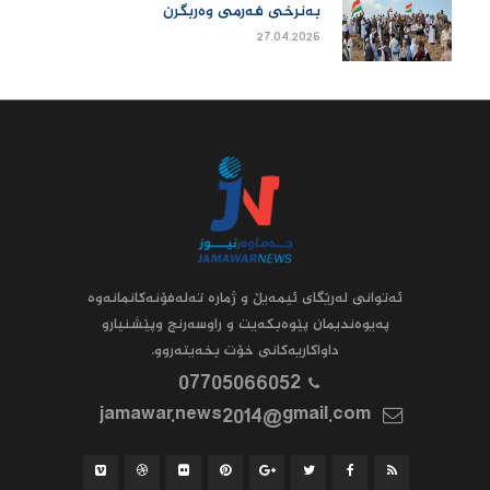
بەنرخی فەرمی وەربگرن
27.04.2026
ئه‌توانى له‌رێگاى ئیمه‌یڵ و ژماره‌ ته‌له‌فۆنه‌کانمانه‌وه‌
په‌یوه‌ندیمان پێوه‌بکه‌یت و راوسه‌رنج وپێشنیارو
داواکاریه‌کانى خۆت بخه‌یته‌روو.
07705066052
jamawar.news2014@gmail.com