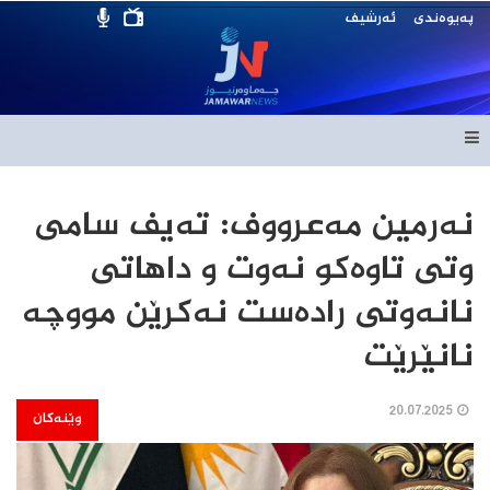
پەیوەندی
ئەرشیف
نەرمین مەعرووف: تەیف سامی
وتی تاوەکو نەوت و داهاتی
نانەوتی رادەست نەکرێن مووچە
نانێرێت
20.07.2025
وێنەکان