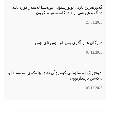
گەورەترین پارتی ئۆپۆزسیۆنی فڕەنسا لەسەر كورد دێتە
دەنگ و هێرشی توند دەكاتە سەر ماكرۆن
23.01.2026
دەزگای هەواڵگری بەریتانیا ئێس ئای ئێس
07.12.2025
شۆفێرێک لە سلێمانی کۆنترۆڵی ئۆتۆمبێلەکەی لەدەستدا و
8 کەس برینداربوون
05.12.2025
سۆسیال میدیا