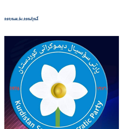
گەڕانەوە بۆ سەرەوە