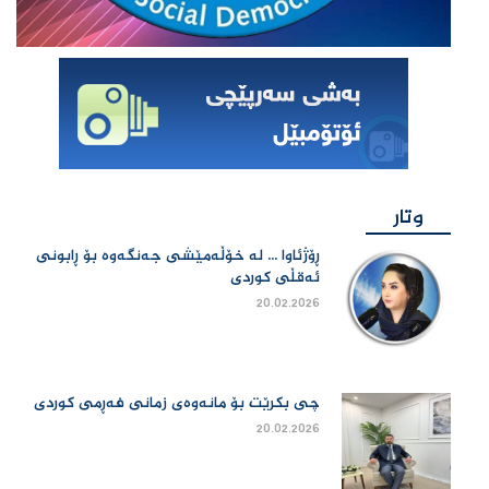
وتار
ڕۆژئاوا ... لە خۆڵەمێشی جەنگەوە بۆ ڕابونی
ئەقڵی کوردی
20.02.2026
چی بكرێت بۆ مانەوەی زمانی فەڕمی كوردی
20.02.2026