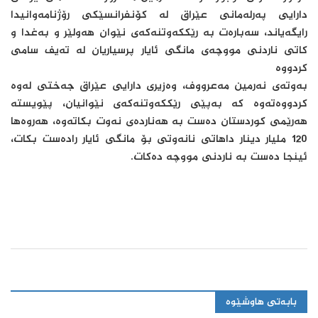
دارایی پەرلەمانی عێراق لە کۆنفرانسێکی رۆژنامەوانیدا
رایگەیاند، سەبارەت بە رێککەوتنەکەی نێوان هەولێر و بەغدا و
کاتی ناردنی مووچەی مانگی ئایار پرسیاریان لە تەیف سامی
کردووە
بەوتەی نەرمین مەعرووف، وەزیری دارایی عێراق جەختی لەوە
کردووەتەوە کە بەپێی رێککەوتنەکەی نێوانیان، پێویستە
هەرێمی کوردستان دەست بە هەناردەی نەوت بکاتەوە، هەروەها
120 ملیار دینار داهاتی نانەوتی بۆ مانگی ئایار رادەست بکات،
ئینجا دەست بە ناردنی مووچە دەکات.
بابەتی هاوشێوە