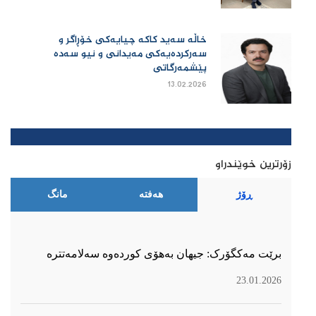
خاڵە سەید کاکە چیایەکی خۆڕاگر و
سەرکردەیەکی مەیدانی و نیو سەدە
پێشمەرگاتی
13.02.2026
زۆرترین خوێندراو
ڕۆژ
هەفتە
مانگ
برێت مەکگۆرک: جیهان بەهۆی کوردەوە سەلامەتترە
23.01.2026