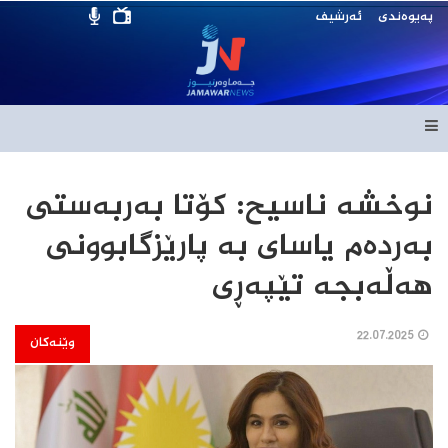
پەیوەندی
ئەرشیف
نوخشە ناسیح: کۆتا بەربەستی
بەردەم یاسای بە پارێزگابوونی
هەڵەبجە تێپەڕی
22.07.2025
وێنەکان