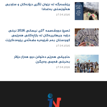
پێشمەرگە لە نێوان ئاگری درۆنەکان و ساردیی
هەڵوێستی بەغدادا
27.04.2026
ئەمڕۆ دووشەممە 27ی نیسانی 2026 نرخی
دراوە جیهانییەكان لە بازاڕەكانی هەرێمی
كوردستان بەم شێوەیە مامەڵەی پێوەدەكرێت
27.04.2026
حاجیانی هەرێم دەتوانن دوو هەزار دۆلار
بەنرخی فەرمی وەربگرن
27.04.2026