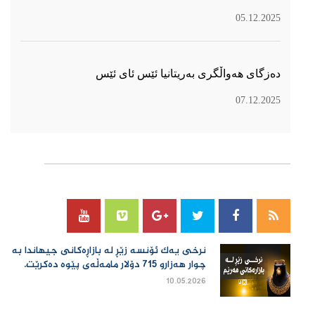
05.12.2025
دەزگای هەواڵگری بەریتانیا ئێس ئای ئێس
07.12.2025
سۆسیال میدیا
نرخی یەك ئۆنسە زێڕ لە بازاڕەكانی جیهاندا بە
چوار هەزارو 715 دۆلار مامەڵەی پێوە دەكرێت.
10.05.2026