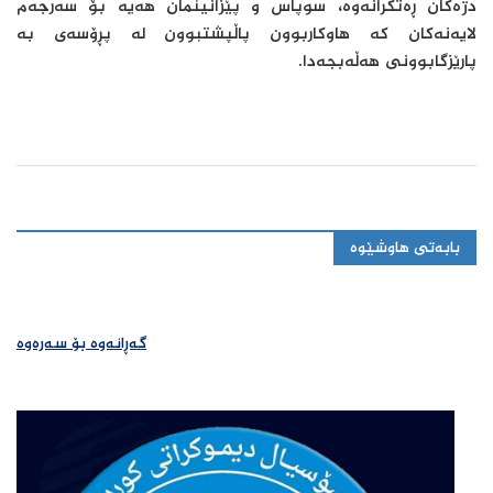
دژەکان ڕەتکرانەوە، سوپاس و پێزانینمان هەیە بۆ سەرجەم
لایەنەكان کە هاوکاربوون پاڵپشتبوون لە پڕۆسەی بە
پارێزگابوونی هەڵەبجەدا.
بابەتی هاوشێوە
گەڕانەوە بۆ سەرەوە