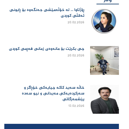
ڕۆژئاوا ... لە خۆڵەمێشی جەنگەوە بۆ ڕابونی
ئەقڵی کوردی
20.02.2026
چی بكرێت بۆ مانەوەی زمانی فەڕمی كوردی
20.02.2026
خاڵە سەید کاکە چیایەکی خۆڕاگر و
سەرکردەیەکی مەیدانی و نیو سەدە
پێشمەرگاتی
13.02.2026