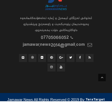
ئه‌توانى له‌رێگاى ئیمه‌یڵ و ژماره‌ ته‌له‌فۆنه‌کانمانه‌وه‌
په‌یوه‌ندیمان پێوه‌بکه‌یت و راوسه‌رنج وپێشنیارو
داواکاریه‌کانى خۆت بخه‌یته‌روو.
07705066052
jamawar.news2014@gmail.com
Jamawar News All Rights Reserved
© 2019
By
TeraTarget
ئێمە
پەیوەندی کردن