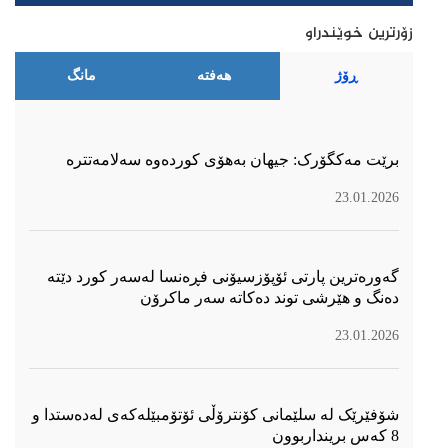
زۆرترین خوێندراو
ڕۆژ
هەفتە
مانگ
برێت مەکگۆرک: جیهان بەهۆی کوردەوە سەلامەتترە
23.01.2026
گەورەترین پارتی ئۆپۆزسیۆنی فڕەنسا لەسەر كورد دێتە
دەنگ و هێرشی توند دەكاتە سەر ماكرۆن
23.01.2026
شۆفێرێک لە سلێمانی کۆنترۆڵی ئۆتۆمبێلەکەی لەدەستدا و
8 کەس برینداربوون