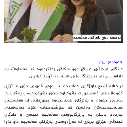
نوخشە ناصح پارێزگاری هەڵەبجە
جەماوەر نیوز
دادگای فیدراڵی عیراق دوو سكاڵای رەتكردەوە كە سەبارەت بە
نایاساییبونی بەپارێزگابونی هەڵەبجە تۆمار كرابون.
نوخشە ناصح پارێزگاری هەڵەبجە لە پەڕەی فەرمی خۆی لە تۆڕی
کۆمەڵایەتی فەیسبووک بڵاوکراوەیەکی بڵاوکردەوە و ڕایگەیاند:
بەناوی خۆمان و پارێزگای هەڵەبجەوە پیرۆزبایی لە هەڵەبجەو
هەڵەبجەییەكان دەكەین كە خۆشبەختانە ،کۆتا بەربەستی
بەردەم یاسای بە پارێزگابوونی هەڵەبجە تێپەڕی و دادگای
فیدراڵی عێراق بڕیاری لە بەرژەوەندی پارێزگای هەڵەبجە داو داوا