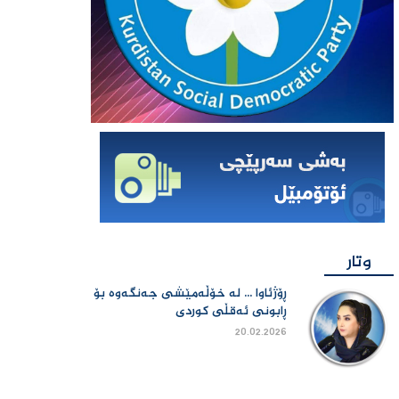
وتار
ڕۆژئاوا ... لە خۆڵەمێشی جەنگەوە بۆ
ڕابونی ئەقڵی کوردی
20.02.2026