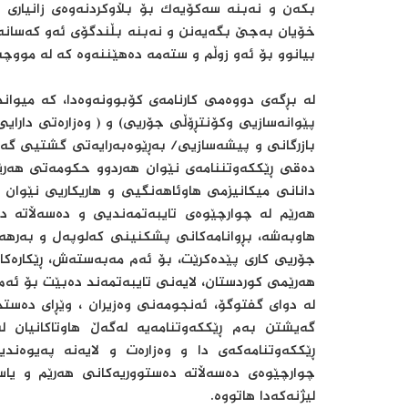
بکەن و نەبنە سەکۆیەک بۆ بڵاوکردنەوەی زانیاری ن
خۆیان بەجێ بگەیەنن و نەبنە بڵندگۆی ئەو کەسانەی
بیانوو بۆ ئەو زوڵم و ستەمە دەهێننەوە کە لە موو
لە بڕگەی دووەمی کارنامەی کۆبوونەوەدا، کە میواند
پێوانەسازیی وکۆنتڕۆڵی جۆریی) و ( وەزارەتی دارایی
بازرگانی و پیشەسازیی/ بەڕێوەبەرایەتی گشتیی گەشە
دەقی ڕێککەوتننامەی نێوان هەردوو حکومەتی هەرێ
دانانی میکانیزمی هاوئاهەنگیی و هاریکاریی نێوان 
هەرێم لە چوارچێوەی تایبەتمەندیی و دەسەڵاتە دە
هاوبەشە، بڕوانامەکانی پشکنینی کەلوپەل و بەرهەمە
جۆریی کاری پێدەکرێت، بۆ ئەم مەبەستەش، ڕێکارەک
هەرێمی کوردستان، لایەنی تایبەتمەند دەبێت بۆ ئەم
لە دوای گفتوگۆ، ئەنجومەنی وەزیران ، وێڕای دەستخ
گەیشتن بەم ڕێککەوتنامەیە لەگەڵ هاوتاکانیان 
ڕێککەوتنامەکەی دا و وەزارەت و لایەنە پەیوەندی
چوارچێوەی دەسەڵاتە دەستووریەکانی هەرێم و یا
لیژنەکەدا هاتووە.