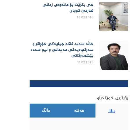
چی بكرێت بۆ مانەوەی زمانی
فەڕمی كوردی
20.02.2026
خاڵە سەید کاکە چیایەکی خۆڕاگر و
سەرکردەیەکی مەیدانی و نیو سەدە
پێشمەرگاتی
13.02.2026
زۆرترین خوێندراو
ڕۆژ
هەفتە
مانگ