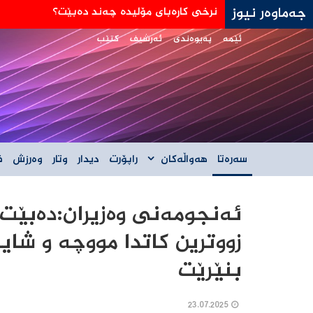
جەماوەر نیوز
جه‌ی دی ڤانس: هێڵی سورمان له‌دانوستانه‌كان له
ئێمە
پەیوەندی
ئەرشیف
کتێب
سەرەتا
هەواڵەکان
راپۆرت
دیدار
وتار
وەرزش
ف
ئەنجومەنی وەزیران:دەبێت
زووترین کاتدا مووچە و شای
بنێرێت
23.07.2025