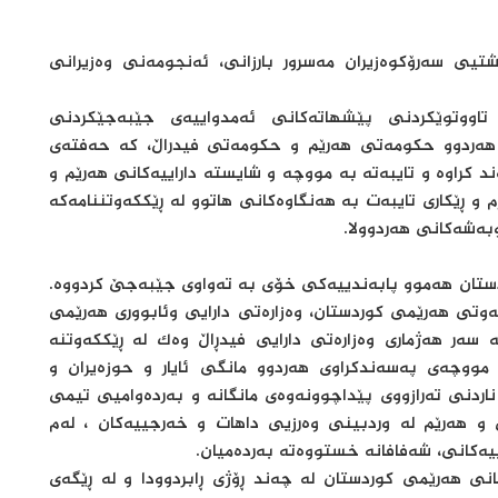
ی تەممووزی 2025، بە سەرپەرشتيی سەرۆکوەزیران مەسرور بارزانی، ئەنجومەنی وەزیرانی
اووتوێکردنی پێشهاتەکانی ئەمدواییەی جێبەجێکردنی
 هەردوو حکومەتی هەرێم و حکومەتی فیدراڵ، کە حەفتەی
ند کراوە و تایبەتە بە مووچە و شایستە داراییەکانی هەرێم و
 و ڕێکاری تایبەت بە هەنگاوەکانی هاتوو لە ڕێککەوتننامەکە
اوبەشەکانی هەردوولا.
دستان هەموو پابەندییەکی خۆی بە تەواوی جێبەجێ کردووە.
وتی هەرێمی کوردستان، وەزارەتی دارایی وئابووری هەرێمی
ش خستووەتە سەر هەژماری وەزارەتی دارایی فیدڕاڵ وەک لە ڕێککەوتنە
مووچەی پەسەندکراوی هەردوو مانگی ئایار و حوزەیران و
اردنی تەرازووی پێداچوونەوەی مانگانە و بەردەوامیی تیمی
 و هەرێم لە وردبینی وەرزیی داهات و خەرجییەکان ، لەم
ەکانی، شەفافانە خستووەتە بەردەمیان.
نی هەرێمی کوردستان لە چەند ڕۆژی ڕابردوودا و لە ڕێگەی