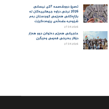
ئەمڕۆ دووشەممە 27ی نیسانی
2026 نرخی دراوە جیهانییەكان لە
بازاڕەكانی هەرێمی كوردستان بەم
شێوەیە مامەڵەی پێوەدەكرێت
27.04.2026
حاجیانی هەرێم دەتوانن دوو هەزار
دۆلار بەنرخی فەرمی وەربگرن
27.04.2026