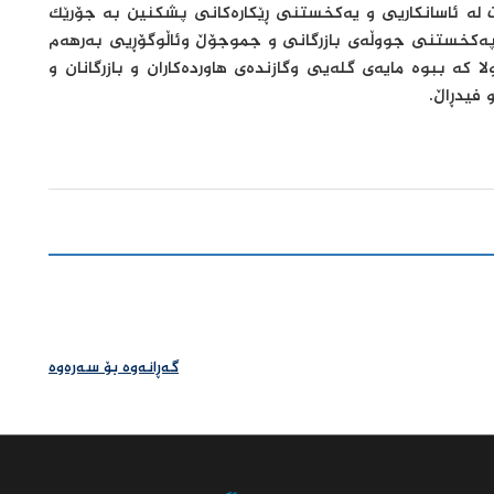
ت لە ئاسانکاریی و یەکخستنی ڕێکارەکانی پشکنین بە جۆرێک
پەکخستنی جووڵەی بازرگانی و جموجۆڵ وئاڵوگۆڕیی بەرهەم
 کە ببوە مایەی گلەیی وگازندەی هاوردەکاران و بازرگانان و
 فیدڕاڵ.
گەڕانەوە بۆ سەرەوە