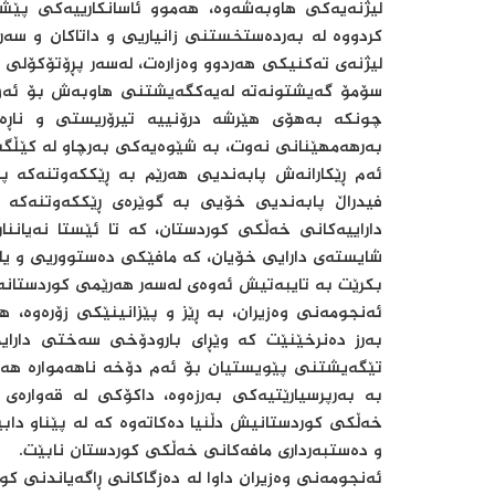
لیژنەیەکی هاوبەشەوە، هەموو ئاسانکارییەکی پێش
کردووە لە بەردەستخستنی زانیاریی و داتاکان و سەر
لیژنەی تەکنیکی هەردوو وەزارەت، لەسەر پڕۆتۆکۆلی 
سۆمۆ گەیشتونەتە لەیەکگەیشتنی هاوبەش بۆ ئەو ب
چونکە بەهۆی هێرشە درۆنییە تیرۆریستی و ناڕەو
بەرهەمهێنانی نەوت، بە شێوەیەکی بەرچاو لە کێڵگە
ئەم ڕێکارانەش پابەندیی هەرێم بە ڕێكکەوتنەکە پ
فیدراڵ پابەندیی خۆیی بە گوێرەی ڕێککەوتنەکە
داراییەکانی خەڵکی کوردستان، کە تا ئێستا نەیان
شایستەی دارایی خۆیان، کە مافێکی دەستووریی و یاس
بکرێت بە تایبەتیش ئەوەی لەسەر هەرێمی کوردستانە 
ئەنجومەنی وەزیران، بە ڕێز و پێزانینێکی زۆرەوە،
بەرز دەنرخێنێت کە وێڕای بارودۆخی سەختی دارایی 
تێگەیشتنی پێویستیان بۆ ئەم دۆخە ناهەموارە هەی
بە بەرپرسیارێتیەکی بەرزەوە، داکۆکی لە قەوارە
خەڵکی کوردستانیش دڵنیا دەکاتەوە کە لە پێناو دا
و دەستبەرداری مافەکانی خەڵکی کوردستان نابێت.
ئەنجومەنی وەزیران داوا لە دەزگاکانی ڕاگەیاندنی کو