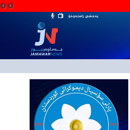
پەخشی راستەوخۆ