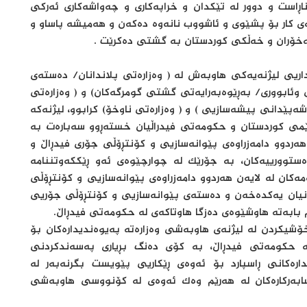
اڕاست و دوور لە تێکدان و خراپەکاری و چەواشەکاری ئەرکی
 کار بۆ پشێوی و ئاشووب نانەوە دەکەن و هەمیشە پاساو و
چەخۆران و خەڵکی کوردستان بە گشتی دەکرێت .
اریی لیژنەیەکی هاوبەش لە ( وەزارەتی پلاندانان/ دەستەی
 وئابووری/ بەڕێوەبەرایەتی گشتی گومرگەکان) و ( وەزارەتی
پێدانی پیشەسازیی ) و ( وەزارەتی ناوخۆ) کرابوو، لیژنەکە
می کوردستان و حکومەتی فیدراڵیان خستەڕوو سەبارەت بە
هەردوو دامەزراوەی پێوانەسازیی و کۆنتڕۆڵی جۆری فیدڕاڵ و
ستوورییەکان، بە جۆرێک لە چوارچێوەی ئەو ڕێكکەوتننامە
کان لە لایەن هەردوو دامەزراوەی پێوانەسازیی و کۆنتڕۆڵی
انیان یەکدەخەن و دەستەی پێوانەسازیی و کۆنتڕۆڵی جۆریی
 بابەتە هاوشێوەی دەزگا هاوتاکەی لە حکومەتی فیدڕاڵ.
ۆشیكردن لە لیژنەی هاوبەشی وەزارەتە پەیوەندیدارەکان بۆ
لە حکومەتی فیدڕاڵ، بە کۆی دەنگ بڕیاری پەسەندکردنی
دارەکانی ڕاسپارد بۆ ئەوەی ڕێکاریی پێویست بگرنەبەر لە
سابەرکارەکان لە هەرێم وەک ئەوەی لە کۆنووسی هاوبەشی