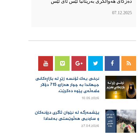
دەزگای هەواڵگری بەریتانیا ئێس ئای ئێس
07.12.2025
سۆسیال میدیا
نرخی یەك ئۆنسە زێڕ لە بازاڕەكانی
جیهاندا بە چوار هەزارو 715 دۆلار
مامەڵەی پێوە دەكرێت.
10.05.2026
پێشمەرگە لە نێوان ئاگری درۆنەکان
و ساردیی هەڵوێستی بەغدادا
27.04.2026