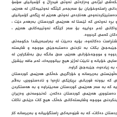
کەشی لیژنەی وەزارەتی نەوتی فیدڕاڵ و کۆمپانیای سۆمۆ
دانی ڕاستەوخۆیان بۆ سەرجەم کێڵگە نەوتییەکان لە هەرێم،
دەستپێکردنەوەی هەناردەی نەوتی هەرێم لە ڕێگەی کۆمپانیای
ڕە نەوتەی کە ئێستا لە هەرێمی کوردستان بەرهەم دێت ،
اکانی ئەم دواییە بۆ سەر کێڵگە نەوتییەکانی هەرێم ،
کان کەمی کردووە.
شتڕاست دەکاتەوە، بۆیە دەبێت لە بەرامبەریشدا حکومەتی
 جێبەجێ بکات بە ناردنی دەستبەجێی مووچە و شایستە
ناردووە و مووچەخۆرانی هەرێم، سێ مانگە بێ بەشکراون لە
ایی خۆیانە و نابێت لەژێر هیچ بيانوويەک، ئەم مافە پێشێل
بە زیادەوە، جێبەجێ کراوە.
 هەڵوێستی بەرپرسانە و خۆراگریی خەڵکی هەرێمی کوردستان
کە بوونە قوربانی بڕیارێکی ناڕەوا و نادەستووری، بەڵام
ە کە بە سەر هەرێمی کوردستان سەپێنراوە و بە هەستکردن
ی دەستووری هەرێمی کوردستان دەکەن. ئەنجومەنی وەزیران
بینکردنی مووچە وشایستەکانی خەڵکـ، هیچ کات درێخی ناکات
ردستان دەکات، کە بە شێوەیەکی ڕاستگۆییانە و بەرپرسانە کار