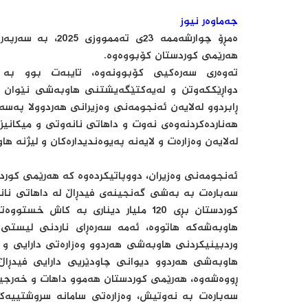
جەماوەر نیوز
ەمڕۆ چوارشەممە 23
هەرێمی کوردستان کۆبووەوە.
تەوەری سەرەکيی کۆبوونەوە، تایبەت بوو بە ت
دواڕێککەوتن و لەیەکتێگەیشتنی هاوبەشی نێوان
ڕابردوو لەلایەن ئەنجومەنی وەزیرانی هەردوولا پەسە
هەناردەکردنەوەی نەوت و داهاتی نانەوتی و میکانیزم
لەلایەن وەزارەت و لایەنە پەیوەندیدارەکان و لیژنە ه
ئەنجومەنی وەزیران، دووپاتیکردەوە کە هەرێمی کور
سەبارەت بە بەشی گەنجینەی فیدڕاڵ لە داهاتی نانە
کوردستان بڕی 120 ملیار دیناری بە کا
هاوبەشەکە هاتووە، ئەمە سەرەڕای ناردنی لیستی 
وردبینیکردنی هاوبەشی هەردوو وەزارەتی دارایی و ن
هاوبەشی هەردوو دیوانی چاودێریی دارایی فیدڕاڵ
ڕووەشەوە، هەرێمی کوردستان هەموو داهات و خەرجیی
سەبارەت بە نەوتیش، وەزارەتی سامانە سروشتییەکا