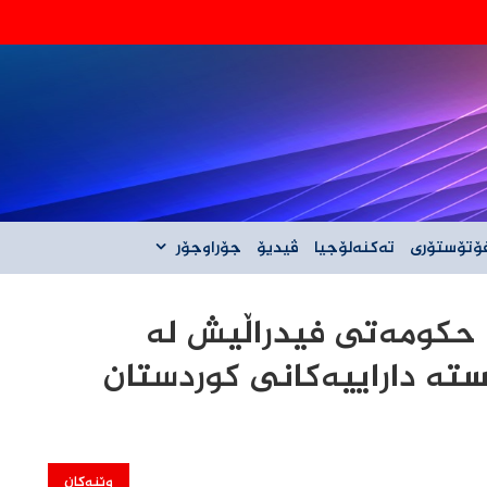
‌گه‌ڵ ئێران نیه‌
ۆتۆستۆری
تەکنەلۆجیا
ڤیدیۆ
جۆراوجۆر
 حکومەتی فیدراڵیش لە
ستە داراییەکانی کوردستان
وێنەکان