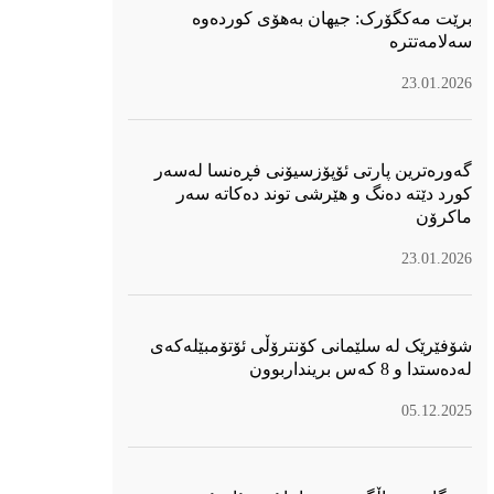
برێت مەکگۆرک: جیهان بەهۆی کوردەوە
سەلامەتترە
23.01.2026
گەورەترین پارتی ئۆپۆزسیۆنی فڕەنسا لەسەر
كورد دێتە دەنگ و هێرشی توند دەكاتە سەر
ماكرۆن
23.01.2026
شۆفێرێک لە سلێمانی کۆنترۆڵی ئۆتۆمبێلەکەی
لەدەستدا و 8 کەس برینداربوون
05.12.2025