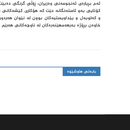
ئەم بڕیارەی ئەنجومەنی وەزیران، ڕۆڵی گرنگی دەبێ
کۆتایی بەو ئاستەنگانە دێت کە هۆکاری کێشەکانی 
و کەلوپەل و پێداویستیەکان بوون لە نێوان هەردوولا
خاوەن پڕۆژە بەرهەمهێنەرەکان لە ناوچەکانی هەرێم و
بابەتی هاوشێوە