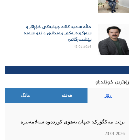
خاڵە سەید کاکە چیایەکی خۆڕاگر و
سەرکردەیەکی مەیدانی و نیو سەدە
پێشمەرگاتی
13.02.2026
زۆرترین خوێندراو
ڕۆژ
هەفتە
مانگ
برێت مەکگۆرک: جیهان بەهۆی کوردەوە سەلامەتترە
23.01.2026