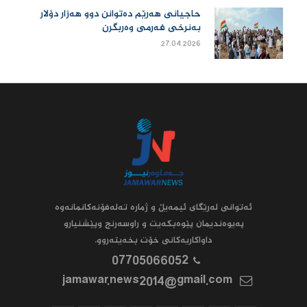
حاجیانی هەرێم دەتوانن دوو هەزار دۆلار
بەنرخی فەرمی وەربگرن
27.04.2026
ئه‌توانى له‌رێگاى ئیمه‌یڵ و ژماره‌ ته‌له‌فۆنه‌کانمانه‌وه‌
په‌یوه‌ندیمان پێوه‌بکه‌یت و راوسه‌رنج وپێشنیارو
داواکاریه‌کانى خۆت بخه‌یته‌روو.
07705066052
jamawar.news2014@gmail.com