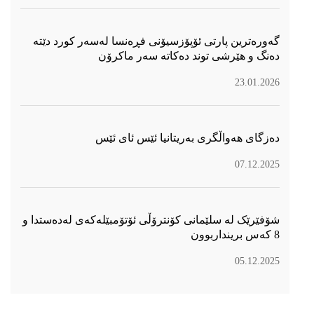
گەورەترین پارتی ئۆپۆزسیۆنی فڕەنسا لەسەر كورد دێتە
دەنگ و هێرشی توند دەكاتە سەر ماكرۆن
23.01.2026
دەزگای هەواڵگری بەریتانیا ئێس ئای ئێس
07.12.2025
شۆفێرێک لە سلێمانی کۆنترۆڵی ئۆتۆمبێلەکەی لەدەستدا و
8 کەس برینداربوون
05.12.2025
سۆسیال میدیا