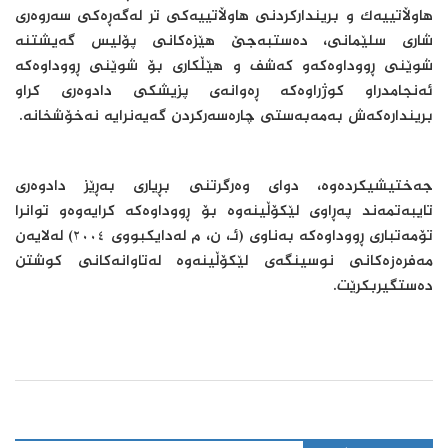
هاوڵاتییەک و بریندارکردنی هاوڵاتییەکی تر لەگەڕەکی سەروەری
شاری سلێمانی، دەستبەجێ هێزەکانی پۆلیس گەیشتنە
شوێنی ڕووداوەکەو کەشف و هێڵکاری بۆ شوێنی ڕووداوەکە
ئەنجامدراو کوژراوەکە ڕەوانەی پزیشکی دادوەری کراو
بریندارەکەش بەمەبەستی چارەسەرکردن گەیەنرایە نەخۆشخانە.
جەختیشیکردەوە، دوای وەرگرتنی بڕیاری بەڕێز دادوەری
تایبەتمەند پەڕاوی لێکۆڵینەوە بۆ ڕووداوەکە کرایەوەو توانرا
تۆمەتباری ڕووداوەکە بەناوی (ئـ، ن، م لەدایکبووی ٢٠٠٤) لەلایەن
مەفرەزەکانی نوسینگەی لێکۆڵینەوە لەتاوانەکانی کوشتن
دەستگیربکرێت.