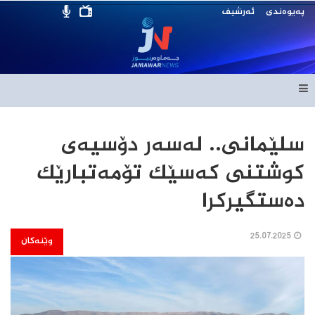
پەیوەندی
ئەرشیف
سلێمانی.. لەسەر دۆسیەی
کوشتنی کەسێک تۆمەتبارێک
دەستگیرکرا
25.07.2025
وێنەکان