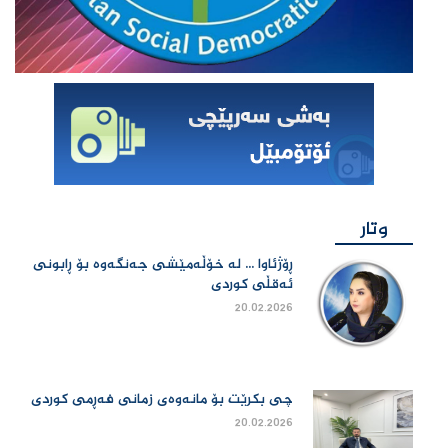
وتار
ڕۆژئاوا ... لە خۆڵەمێشی جەنگەوە بۆ ڕابونی
ئەقڵی کوردی
20.02.2026
چی بكرێت بۆ مانەوەی زمانی فەڕمی كوردی
20.02.2026