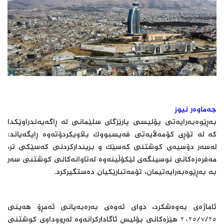
جەماوەر نیوز
بەڕێوەبەرایەتی پۆلیسی پارێزگای سلێمانی لە ڕاگەیەندراوێکدا
کە لە تۆڕی کۆمەڵایەتی فەیسبووک بڵاویکردۆتەوە ڕایگەیاند:
لەسەر دۆسیەی کوشتنی کەسێک و بریندارکردنی کەسێکی تر،
مەفرەزەکانی نوسینگەی لێکۆڵینەوە لەتاوانەکانی کوشتنی سەر
بە بەڕێوەبەرایەتیمان، تۆمەتبارێکیان دەستگیرکرد.
ئاماژەی بەوەشکرد، دوای ئەوەی بەرەبەیانی ئەمڕۆ هەینی
٢٠٢٥/٧/٢٥ هێزەکانی پۆلیس ئاگادارکرانەوە لەڕووداوی کوشتنی