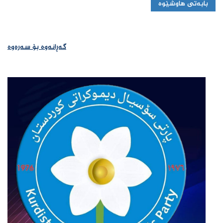
بابەتی هاوشێوە
گەڕانەوە بۆ سەرەوە