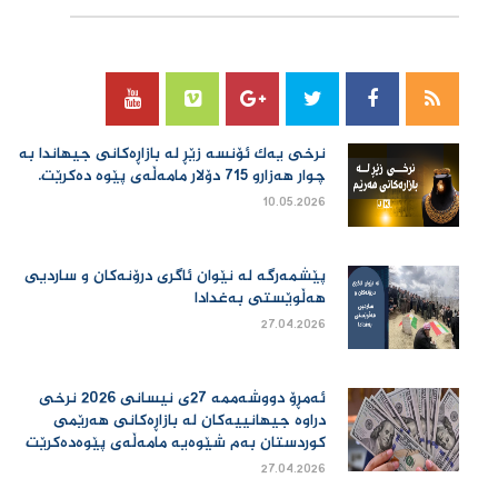
نرخی یەك ئۆنسە زێڕ لە بازاڕەكانی جیهاندا بە
چوار هەزارو 715 دۆلار مامەڵەی پێوە دەكرێت.
10.05.2026
پێشمەرگە لە نێوان ئاگری درۆنەکان و ساردیی
هەڵوێستی بەغدادا
27.04.2026
ئەمڕۆ دووشەممە 27ی نیسانی 2026 نرخی
دراوە جیهانییەكان لە بازاڕەكانی هەرێمی
كوردستان بەم شێوەیە مامەڵەی پێوەدەكرێت
27.04.2026