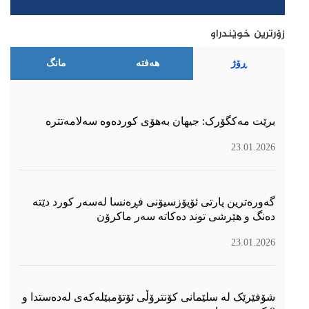
زۆرترین خوێندراو
ڕۆژ
هەفتە
مانگ
برێت مەکگۆرک: جیهان بەهۆی کوردەوە سەلامەتترە
23.01.2026
گەورەترین پارتی ئۆپۆزسیۆنی فڕەنسا لەسەر كورد دێتە
دەنگ و هێرشی توند دەكاتە سەر ماكرۆن
23.01.2026
شۆفێرێک لە سلێمانی کۆنترۆڵی ئۆتۆمبێلەکەی لەدەستدا و