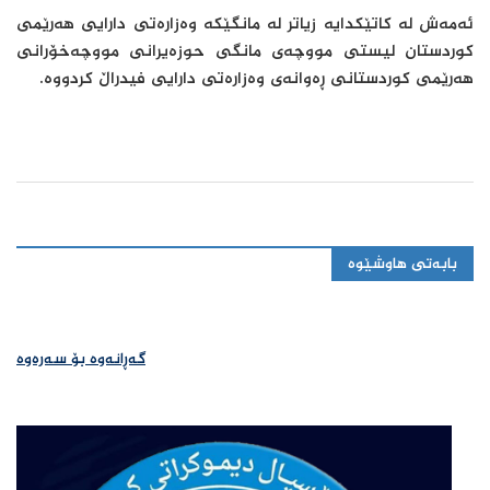
ئەمەش لە کاتێکدایە زیاتر لە مانگێکە وەزارەتی دارایی هەرێمی
کوردستان لیستی مووچەی مانگی حوزەیرانی مووچەخۆرانی
هەرێمی کوردستانی ڕەوانەی وەزارەتی دارایی فیدراڵ کردووە.
بابەتی هاوشێوە
گەڕانەوە بۆ سەرەوە