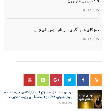
8 کەس برینداربوون
05.12.2025
دەزگای هەواڵگری بەریتانیا ئێس ئای ئێس
07.12.2025
سۆسیال میدیا
نرخی یەك ئۆنسە زێڕ لە بازاڕەكانی جیهاندا بە
چوار هەزارو 715 دۆلار مامەڵەی پێوە دەكرێت.
10.05.2026