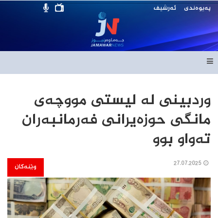
پەیوەندی
ئەرشیف
وردبینی لە لیستی مووچەی
مانگی حوزەیرانی فەرمانبەران
تەواو بوو
27.07.2025
وێنەکان