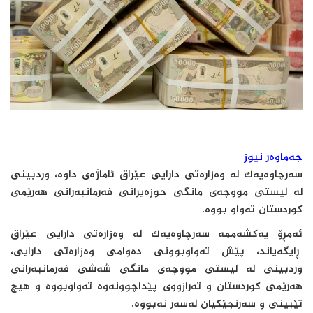
جەماوەر نیوز
سەرچاوەیەک لە وەزارەتی دارایی عێراق ئاماژەی داوە، وردبینی
لە لیستی مووچەی مانگی حوزەیرانی فەرمانبەرانی هەرێمی
کوردستان تەواو بووە.
ئەمڕۆ یەکشەممە سەرچاوەیەک لە وەزارەتی دارایی عێراق
ڕایگەیاند، پێش تەواوبوونی دەوامی وەزارەتی دارایی،
وردبینی لە لیستی مووچەی مانگی شەشی فەرمانبەرانی
هەرێمی کوردستان و تەرازووی پێداچوونەوە تەواوبووە و هیچ
تێبینی و سەرنجێکیان لەسەر نەبووە.