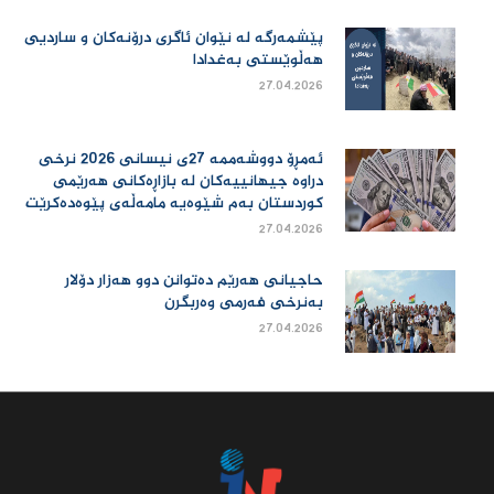
پێشمەرگە لە نێوان ئاگری درۆنەکان و ساردیی
هەڵوێستی بەغدادا
27.04.2026
ئەمڕۆ دووشەممە 27ی نیسانی 2026 نرخی
دراوە جیهانییەكان لە بازاڕەكانی هەرێمی
كوردستان بەم شێوەیە مامەڵەی پێوەدەكرێت
27.04.2026
حاجیانی هەرێم دەتوانن دوو هەزار دۆلار
بەنرخی فەرمی وەربگرن
27.04.2026