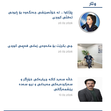
وتار
ڕۆژئاوا ... لە خۆڵەمێشی جەنگەوە بۆ ڕابونی
ئەقڵی کوردی
20.02.2026
چی بكرێت بۆ مانەوەی زمانی فەڕمی كوردی
20.02.2026
خاڵە سەید کاکە چیایەکی خۆڕاگر و
سەرکردەیەکی مەیدانی و نیو سەدە
پێشمەرگاتی
13.02.2026