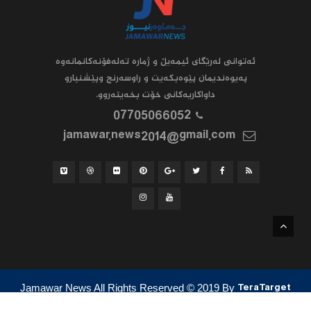
ئه‌توانى له‌رێگاى ئیمه‌یڵ و ژماره‌ ته‌له‌فۆنه‌کانمانه‌وه‌
په‌یوه‌ندیمان پێوه‌بکه‌یت و راوسه‌رنج وپێشنیارو
داواکاریه‌کانى خۆت بخه‌یته‌روو.
07705066052
jamawar.news2014@gmail.com
Jamawar News All Rights Reserved
© 2019
By
TeraTarget
ئێمە
پەیوەندی کردن