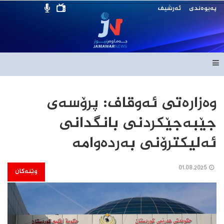
پەیوەندی
ئەرشیف
وەزارەتی ئەوقاف: پرۆسەی
جێبەجێکردنی بانگدانی
ئەلیکترۆنی بەردەوامە
01.08.2025
وێنەکان