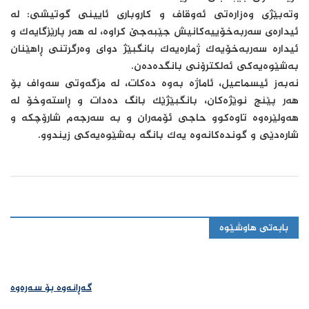
وتەبێژی وەزارەتی ئەوقاف و کاروباری ئایینی گوتیشی: لە
ئیدارەی سەربەخۆییەکانیش جێبەجێ کراوە، لە هەر پارێزگایەک و
ئیدارە سەربەخۆیەک ژمارەیەک بانگبێژ دوای وەرگرتنی ڕاهێنان
بەشێوەیەکی ئەلکترۆنی بانگدەدەن.
نەبەز ئیسماعیل، ئاماژە بەوە دەکات، لە مزگەوتی سەواف بۆ
هەر پێنج نوێژەکان، بانگبێژێک بانگ دەدات و ڕاستەوخۆ لە
هەولێرەوە تاوەکوو حاجی ئۆمەران و بە سەرجەم شارۆچکە و
شارەدێی و گوندەکانەوە یەک بانگە بەشێوەیەکی زیندوو.
بابەتی هاوشێوە
گەڕانەوە بۆ سەرەوە