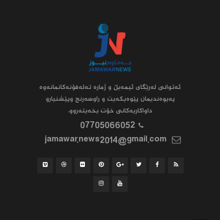
ئه‌توانى له‌رێگاى ئیمه‌یڵ و ژماره‌ ته‌له‌فۆنه‌کانمانه‌وه‌
په‌یوه‌ندیمان پێوه‌بکه‌یت و راوسه‌رنج وپێشنیارو
داواکاریه‌کانى خۆت بخه‌یته‌روو.
07705066052
jamawar.news2014@gmail.com