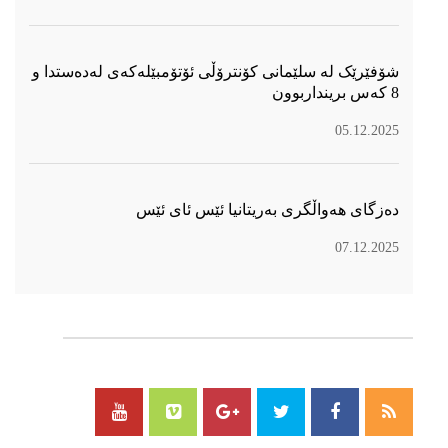
شۆفێرێک لە سلێمانی کۆنترۆڵی ئۆتۆمبێلەکەی لەدەستدا و
8 کەس برینداربوون
05.12.2025
دەزگای هەواڵگری بەریتانیا ئێس ئای ئێس
07.12.2025
سۆسیال میدیا