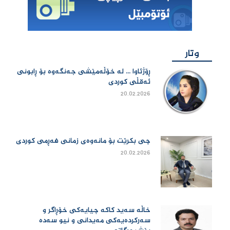
وتار
ڕۆژئاوا ... لە خۆڵەمێشی جەنگەوە بۆ ڕابونی
ئەقڵی کوردی
20.02.2026
چی بكرێت بۆ مانەوەی زمانی فەڕمی كوردی
20.02.2026
خاڵە سەید کاکە چیایەکی خۆڕاگر و
سەرکردەیەکی مەیدانی و نیو سەدە