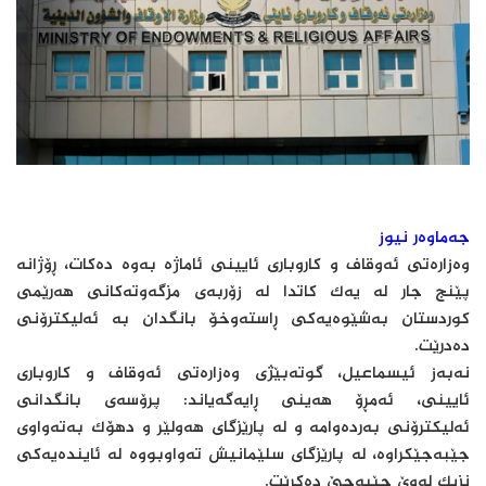
جەماوەر نیوز
وەزارەتی ئەوقاف و کاروباری ئایینی ئاماژە بەوە دەکات، ڕۆژانە
پێنج جار لە یەک کاتدا لە زۆربەی مزگەوتەکانی هەرێمی
کوردستان بەشێوەیەکی ڕاستەوخۆ بانگدان بە ئەلیکترۆنی
دەدرێت.
نەبەز ئیسماعیل، گوتەبێژی وەزارەتی ئەوقاف و کاروباری
ئایینی، ئەمڕۆ هەینی ڕایەگەیاند: پرۆسەی بانگدانی
ئەلیکترۆنی بەردەوامە و لە پارێزگای هەولێر و دهۆک بەتەواوی
جێبەجێکراوە، لە پارێزگای سلێمانیش تەواوبووە لە ئایندەیەکی
نزیک لەوێ جێبەجێ دەکرێت.