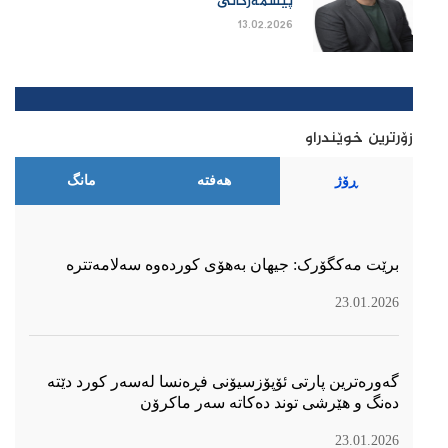
پێشمەرگاتی
13.02.2026
زۆرترین خوێندراو
ڕۆژ
هەفتە
مانگ
برێت مەکگۆرک: جیهان بەهۆی کوردەوە سەلامەتترە
23.01.2026
گەورەترین پارتی ئۆپۆزسیۆنی فڕەنسا لەسەر كورد دێتە
دەنگ و هێرشی توند دەكاتە سەر ماكرۆن
23.01.2026