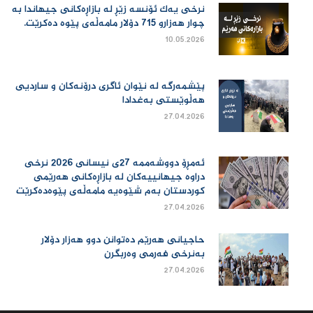
نرخی یەك ئۆنسە زێڕ لە بازاڕەكانی جیهاندا بە
چوار هەزارو 715 دۆلار مامەڵەی پێوە دەكرێت.
10.05.2026
پێشمەرگە لە نێوان ئاگری درۆنەکان و ساردیی
هەڵوێستی بەغدادا
27.04.2026
ئەمڕۆ دووشەممە 27ی نیسانی 2026 نرخی
دراوە جیهانییەكان لە بازاڕەكانی هەرێمی
كوردستان بەم شێوەیە مامەڵەی پێوەدەكرێت
27.04.2026
حاجیانی هەرێم دەتوانن دوو هەزار دۆلار
بەنرخی فەرمی وەربگرن
27.04.2026