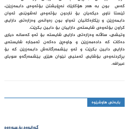
كەس بون بە هەر هۆكارێك نەڕۆیشتن بۆئەوەی دابمەزرێن،
ئێستا ناوی دیكەیان بۆ ناردون بۆئەوەی لەشوێنی ئەوان
دابمەزرێن و رێكارەكانیان تەواو بون رەوانەی وەزارەتی دارایی
كراون بۆئەوەی شایستەی داراییان بۆ دابین بكرێت.
وتیشی، ساڵانە وەزارەتی دارایی شایستە بۆ ئەو كەسانە دیاری
دەكات كە دادەمەزرێن و چاوەڕێ دەكەن ئەمجارە شایستەی
دارایی دابین بكرێت و ئەو پێشمەرگانەش دابمەزرێن كە بۆ
پڕكردنەوەی بۆشایی ئەمنیی نێوان هێزی پێشمەرگەو سوپای
عیراقە.
بابەتی هاوشێوە
گەڕانەوە بۆ سەرەوە