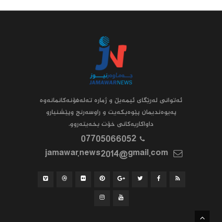
ئه‌توانى له‌رێگاى ئیمه‌یڵ و ژماره‌ ته‌له‌فۆنه‌کانمانه‌وه‌
په‌یوه‌ندیمان پێوه‌بکه‌یت و راوسه‌رنج وپێشنیارو
داواکاریه‌کانى خۆت بخه‌یته‌روو.
07705066052
jamawar.news2014@gmail.com