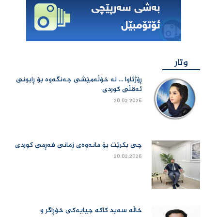
وتار
ڕۆژئاوا ... لە خۆڵەمێشی جەنگەوە بۆ ڕابونی
ئەقڵی کوردی
20.02.2026
چی بكرێت بۆ مانەوەی زمانی فەڕمی كوردی
20.02.2026
خاڵە سەید کاکە چیایەکی خۆڕاگر و