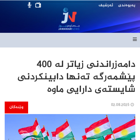
پەیوەندی
ئەرشیف
دامەزراندنی زیاتر لە 400
پێشمەرگە تەنها دابینكردنی
شایستەی دارایی ماوە
02.08.2025
وێنەکان