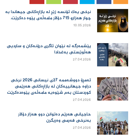
نرخی یەك ئۆنسە زێڕ لە بازاڕەكانی جیهاندا بە
چوار هەزارو 715 دۆلار مامەڵەی پێوە دەكرێت.
10.05.2026
پێشمەرگە لە نێوان ئاگری درۆنەکان و ساردیی
هەڵوێستی بەغدادا
27.04.2026
ئەمڕۆ دووشەممە 27ی نیسانی 2026 نرخی
دراوە جیهانییەكان لە بازاڕەكانی هەرێمی
كوردستان بەم شێوەیە مامەڵەی پێوەدەكرێت
27.04.2026
حاجیانی هەرێم دەتوانن دوو هەزار دۆلار
بەنرخی فەرمی وەربگرن
27.04.2026