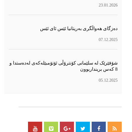
23.01.2026
دەزگای هەواڵگری بەریتانیا ئێس ئای ئێس
07.12.2025
شۆفێرێک لە سلێمانی کۆنترۆڵی ئۆتۆمبێلەکەی لەدەستدا و
8 کەس برینداربوون
05.12.2025
سۆسیال میدیا