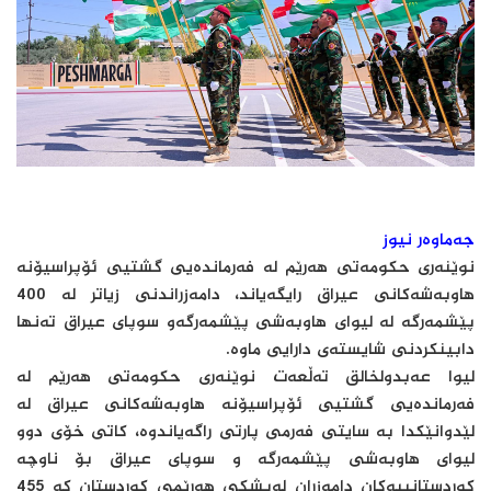
جەماوەر نیوز
نوێنەری حكومەتی هەرێم لە فەرماندەیی گشتیی ئۆپراسیۆنە
هاوبەشەكانی عیراق رایگەیاند، دامەزراندنی زیاتر لە 400
پێشمەرگە لە لیوای هاوبەشی پێشمەرگەو سوپای عیراق تەنها
دابینكردنی شایستەی دارایی ماوە.
لیوا عەبدولخالق تەڵعەت نوێنەری حكومەتی هەرێم لە
فەرماندەیی گشتیی ئۆپراسیۆنە هاوبەشەكانی عیراق لە
لێدوانێكدا بە سایتی فەرمی پارتی راگەیاندوە، كاتی خۆی دوو
لیوای هاوبەشی پێشمەرگە و سوپای عیراق بۆ ناوچە
كوردستانییەكان دامەزران لەپشكی هەرێمی كوردستان كە 455