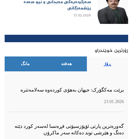
سەرکردەیەکی مەیدانی و نیو سەدە
پێشمەرگاتی
13.02.2026
زۆرترین خوێندراو
ڕۆژ
هەفتە
مانگ
برێت مەکگۆرک: جیهان بەهۆی کوردەوە سەلامەتترە
23.01.2026
گەورەترین پارتی ئۆپۆزسیۆنی فڕەنسا لەسەر كورد دێتە
دەنگ و هێرشی توند دەكاتە سەر ماكرۆن