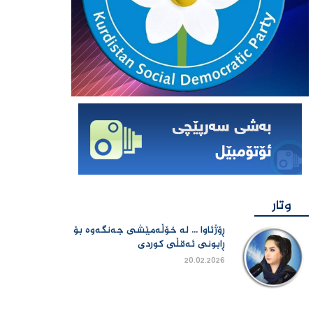
وتار
ڕۆژئاوا ... لە خۆڵەمێشی جەنگەوە بۆ
ڕابونی ئەقڵی کوردی
20.02.2026