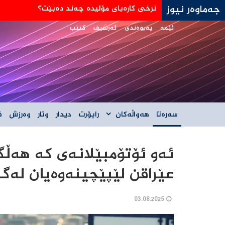
جەماوەر نیوز
جه‌ی دی ڤانس: هێڵی سورمان له‌دانوستانه‌كان له
ئێمە
پەیوەندی
ئەرشیف
کتێب
سەرەتا
هەواڵەکان
راپۆرت
دیدار
وتار
وەرزش
ف
ئەو ئۆتۆمبێلانەی کە هەڵگر
عێراقن لێپێچینەوەیان لەگ
03.08.2025