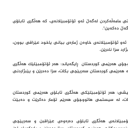
ی مامەڵەکردن لەگەڵ ئەو ئۆتۆمبێلانەی، کە هەڵگری تابلۆی
گەڵ دەکەین'.
ەو ئۆتۆمبێلانەی خاوەن ژمارەی بیانی یاخود عێراقی بوون،
ارد سزا نادرێن.
چۆی هەرێمی کوردستان ڕایگەیاند: هەر ئۆتۆمبێلێک هەڵگری
ە هەرێمی کوردستان سەرپێچی بکات، سزا دەدرێن و پێبژاردنی
تیشی: هەر ئۆتۆمبێلێکی هەڵگری تابلۆی هەرێمی کوردستان
کات، لە سیستمی هاتووچۆی هەرێم تۆمار دەکرێت و دەبێت
ۆمبێلانەی هەڵگری تابلۆی دەرەوەی عێراقبن و سەرپێچی