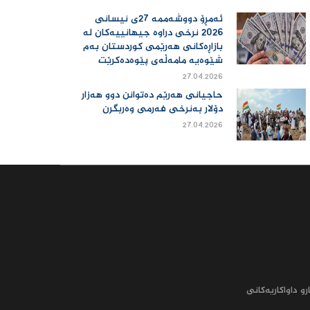
ئەمڕۆ دووشەممە 27ی نیسانی
2026 نرخی دراوە جیهانییەكان لە
بازاڕەكانی هەرێمی كوردستان بەم
شێوەیە مامەڵەی پێوەدەكرێت
27.04.2026
حاجیانی هەرێم دەتوانن دوو هەزار
دۆلار بەنرخی فەرمی وەربگرن
27.04.2026
رو داواکاریه‌کانى