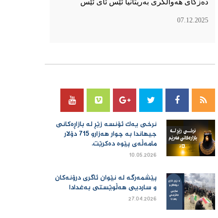
دەزگای هەواڵگری بەریتانیا ئێس ئای ئێس
07.12.2025
سۆسیال میدیا
نرخی یەك ئۆنسە زێڕ لە بازاڕەكانی
جیهاندا بە چوار هەزارو 715 دۆلار
مامەڵەی پێوە دەكرێت.
10.05.2026
پێشمەرگە لە نێوان ئاگری درۆنەکان
و ساردیی هەڵوێستی بەغدادا
27.04.2026