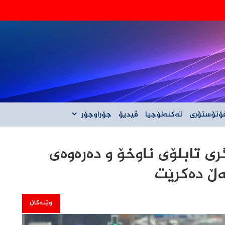
‌گه‌ڵ ئێران نیه‌
ۆتۆستۆری
تەکنەلۆجیا
ڤیدیۆ
جۆراوجۆر
ی تابلۆی ناوخۆ و دەرەوەی
ەڵ دەکرێت
وێنەکان