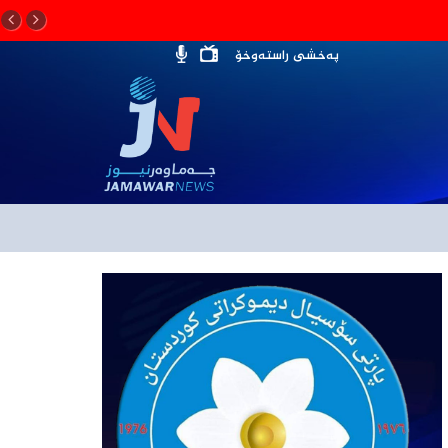
پەخشی راستەوخۆ