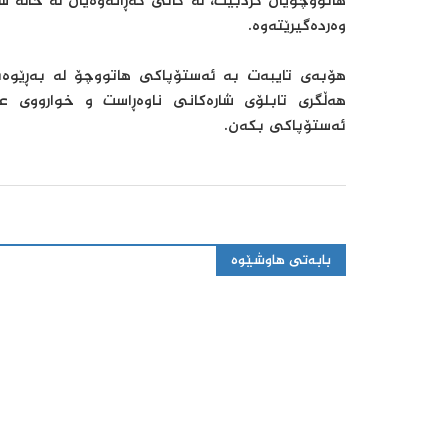
هاتووچۆیان کردبێت، لە کاتی گەڕانەوەیان لە خاڵە س
وەردەگیرێتەوە.
هۆبەی تایبەت بە ئەستۆپاکی هاتووچۆ لە بەڕێوەب
هەڵگری تابلۆی شارەکانی ناوەڕاست و خوارووی 
ئەستۆپاکی بکەن.
بابەتی هاوشێوە