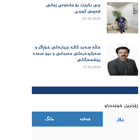
چی بكرێت بۆ مانەوەی زمانی
فەڕمی كوردی
20.02.2026
خاڵە سەید کاکە چیایەکی خۆڕاگر و
سەرکردەیەکی مەیدانی و نیو سەدە
پێشمەرگاتی
13.02.2026
زۆرترین خوێندراو
ڕۆژ
هەفتە
مانگ