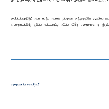
نوورییەکانی هەرێمی کوردستان، سزا دەدرێن و پارەکەیان لێ
ەرایەتیی هاتووچۆی هەولێر هەیە، بۆیە هەر ئۆتۆمبێلێکی
عێراق و دەرەوەی وڵات بێت، پێویستە پێش ڕۆشتنەوەیان
گەڕانەوە بۆ سەرەوە