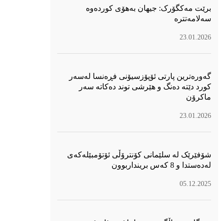
برێت مەکگۆرک: جیهان بەهۆی کوردەوە
سەلامەتترە
23.01.2026
گەورەترین پارتی ئۆپۆزسیۆنی فڕەنسا لەسەر
كورد دێتە دەنگ و هێرشی توند دەكاتە سەر
ماكرۆن
23.01.2026
شۆفێرێک لە سلێمانی کۆنترۆڵی ئۆتۆمبێلەکەی
لەدەستدا و 8 کەس برینداربوون
05.12.2025