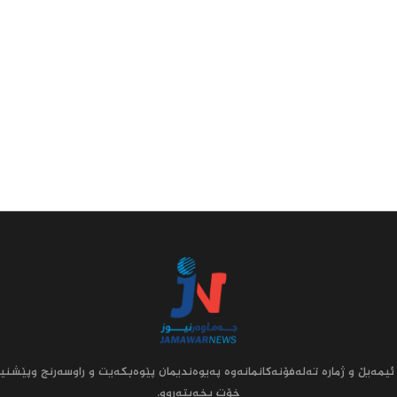
ئیمه‌یڵ و ژماره‌ ته‌له‌فۆنه‌کانمانه‌وه‌ په‌یوه‌ندیمان پێوه‌بکه‌یت و راوسه‌رنج وپێشنیا
خۆت بخه‌یته‌روو.