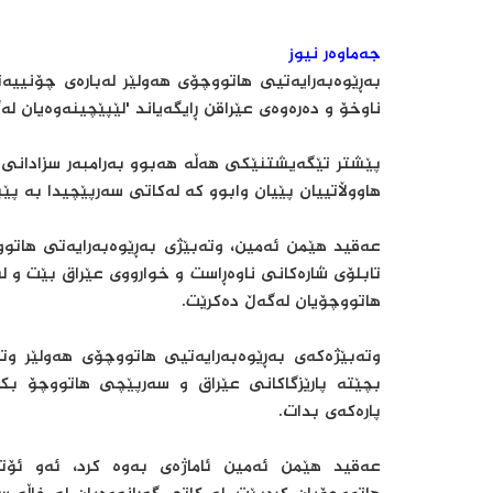
جەماوەر نیوز
بەڕێوەبەرایەتیی هاتووچۆی هەولێر لەبارەی چۆنییەت
ناوخۆ و دەرەوەی عێراقن ڕایگەیاند 'لێپێچینەوەیان لە
پێشتر تێگەیشتنێکی هەڵە هەبوو بەرامبەر سزادانی ئ
هاووڵاتییان پێیان وابوو کە لەکاتی سەرپێچیدا بە پێبژ
عەقید هێمن ئەمین، وتەبێژی بەڕێوەبەرایەتی هاتوو
تابلۆی شارەکانی ناوەڕاست و خوارووی عێراق بێت و ل
هاتووچۆیان لەگەڵ دەکرێت.
وتەبێژەکەی بەڕێوەبەرایەتیی هاتووچۆی هەولێر و
بچێتە پارێزگاکانی عێراق و سەرپێچی هاتووچۆ ب
پارەکەی بدات.
عەقید هێمن ئەمین ئاماژەی بەوە کرد، ئەو ئۆت