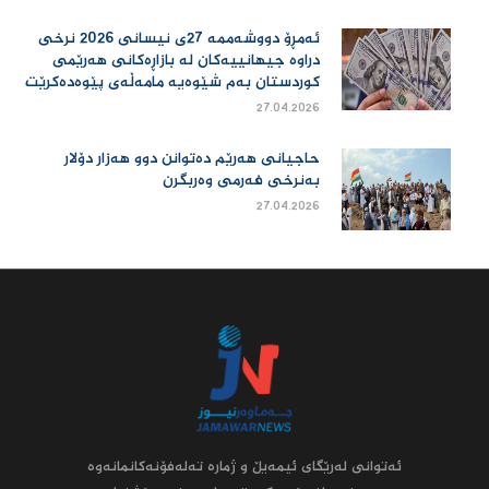
ئەمڕۆ دووشەممە 27ی نیسانی 2026 نرخی
دراوە جیهانییەكان لە بازاڕەكانی هەرێمی
كوردستان بەم شێوەیە مامەڵەی پێوەدەكرێت
27.04.2026
حاجیانی هەرێم دەتوانن دوو هەزار دۆلار
بەنرخی فەرمی وەربگرن
27.04.2026
ئه‌توانى له‌رێگاى ئیمه‌یڵ و ژماره‌ ته‌له‌فۆنه‌کانمانه‌وه‌