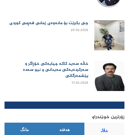
چی بكرێت بۆ مانەوەی زمانی فەڕمی كوردی
20.02.2026
خاڵە سەید کاکە چیایەکی خۆڕاگر و
سەرکردەیەکی مەیدانی و نیو سەدە
پێشمەرگاتی
13.02.2026
زۆرترین خوێندراو
ڕۆژ
هەفتە
مانگ