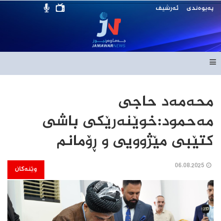
پەیوەندی
ئەرشیف
محەمەد حاجی
مەحمود:خوێنەرێکی باشی
کتێبی مێژوویی و ڕۆمانم
06.08.2025
وێنەکان