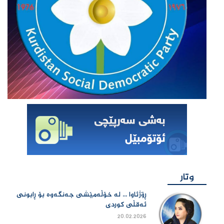
وتار
ڕۆژئاوا ... لە خۆڵەمێشی جەنگەوە بۆ ڕابونی
ئەقڵی کوردی
20.02.2026