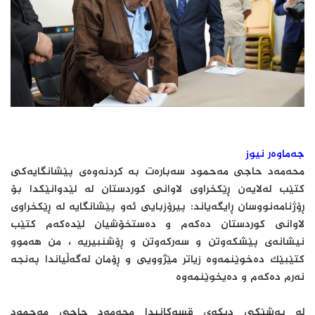
جەماوەر نیوز
محەمەد حاجی مەحمود سەبارەت بە کردنەوەی پێشانگایەکی
کتێب لەلایەن ڕێکخراوی لاوانی کوردستان لە لێدوانێکدا بۆ
ڕۆژنامەنووسان ڕایگەیاند: پیرۆزبایی ئەو پێشانگایە لە ڕێکخراوی
لاوانی کوردستان دەکەم و دەستخۆشیان لێدەکەم کتێب
نیشانەی پێشکەوتن و سەرکەوتن و ڕۆشنبیریە ، من هەموو
کتێبێک دەخوێنمەوە زیاتر مێژوویی و ڕۆمان لەگەڵیاندا پەنجە
نەرم دەکەم و دەیخوێنمەوە
لە بەشێکی دیکەی قسەکانیدا محەمەد حاجی مەحمود