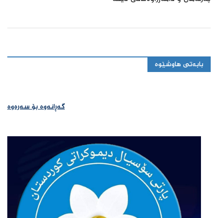
بابەتی هاوشێوە
گەڕانەوە بۆ سەرەوە