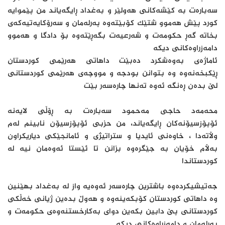
سەبارەت بە کێشەکانی هەولێر و بەغداد ڕایگەیاند من پێموایە
کورد پێش هەموو شتێک کۆبێتەوە پەرلەمان و سەرۆکایەتیەکەی
بخاتە گەڕ حکومەت و شەرعیەت بگەڕێتەوە بۆ دادگا و هەموو
دامەزراوەکانی دیکە
ئاماژەی بەوەشکرد دەبێت داهاتی هەرێمی کوردستان
ڕێکبخەنەوە وە بتوانن بودجە و مووچەی هەرێمی کوردستانی
لێ بدەن ڕەنگە ئەوە تەنها چارەسەر بێت
محەمەد حاجی مەحمود سەبارەت بە ڕۆڵی لایەنە
ئۆپۆزسیۆنەکان ڕایگەیاند، من حزبی ئۆپۆزسیۆن نابینم لەم
وڵاتەدا ، خاوەنی ئایدیا و ستراتیژی و ئامانجێکی دیاریکراون
بەڵام خۆیان بە جێگرەوە بزانن تا ئێستا ئەوەمان نیە لە
کوردستاندا
جەتیشیکردەوە باشترین چارەسەر ئەوەیە واز لە بەغداد بهێنین
وە داهاتی کوردستان کۆبکەینەوە و هەوڵ بدەین ژیانی خەڵکی
کوردستانی پێ دابین بکەین دوای بەکارخستنەوەی حکومەت و
پەرلەمان و دامەزراوەکانی دیکە