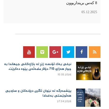
8 کەس برینداربوون
05.12.2025
سۆسیال میدیا
نرخی یەك ئۆنسە زێڕ لە بازاڕەكانی جیهاندا بە
چوار هەزارو 715 دۆلار مامەڵەی پێوە دەكرێت.
10.05.2026
پێشمەرگە لە نێوان ئاگری درۆنەکان و ساردیی
هەڵوێستی بەغدادا
27.04.2026