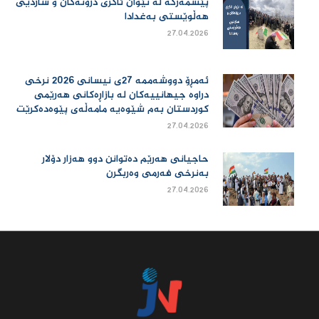
پێشمەرگە لە نێوان ئاگری درۆنەکان و ساردیی
هەڵوێستی بەغدادا
27.04.2026
ئەمڕۆ دووشەممە 27ی نیسانی 2026 نرخی
دراوە جیهانییەكان لە بازاڕەكانی هەرێمی
كوردستان بەم شێوەیە مامەڵەی پێوەدەكرێت
27.04.2026
حاجیانی هەرێم دەتوانن دوو هەزار دۆلار
بەنرخی فەرمی وەربگرن
27.04.2026