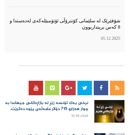
شۆفێرێک لە سلێمانی کۆنترۆڵی ئۆتۆمبێلەکەی لەدەستدا و
8 کەس برینداربوون
05.12.2025
سۆسیال میدیا
نرخی یەك ئۆنسە زێڕ لە بازاڕەكانی جیهاندا بە
چوار هەزارو 715 دۆلار مامەڵەی پێوە دەكرێت.
10.05.2026