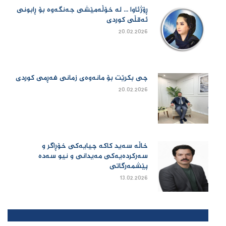
ڕۆژئاوا ... لە خۆڵەمێشی جەنگەوە بۆ ڕابونی
ئەقڵی کوردی
20.02.2026
چی بكرێت بۆ مانەوەی زمانی فەڕمی كوردی
20.02.2026
خاڵە سەید کاکە چیایەکی خۆڕاگر و
سەرکردەیەکی مەیدانی و نیو سەدە
پێشمەرگاتی
13.02.2026