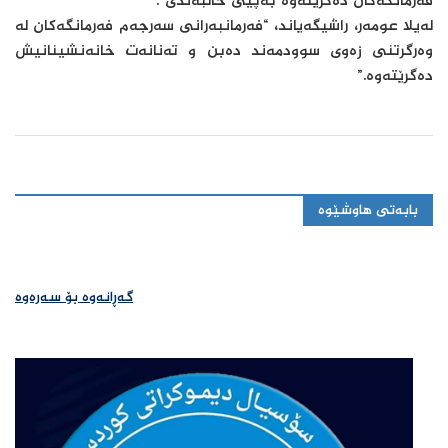
فه‌رمانگه‌كان ده‌گرێته‌وه‌ به‌پێی‌ خاڵبه‌ندی‌”.
لەیلا عومەر، راشیگه‌یاند، “فه‌رمانبه‌رانی سه‌رجه‌م فه‌رمانگه‌كان له‌
وه‌رگرتنی زه‌وی سوودمه‌ند ده‌بن و ته‌نانه‌ت خانه‌نشینانیش
ده‌گرێته‌وه‌.”
بابەتی هاوشێوە
گەڕانەوە بۆ سەرەوە