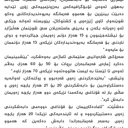
ئیفرازی‌ ده‌كه‌یت بۆ دابه‌شكردن، ژماره‌كه‌ی‌ كه‌متره‌، هەروەها
به‌هۆی‌ ئه‌وه‌ی‌ تۆبۆگرافیه‌كه‌ی‌ به‌رزونزمییه‌كی‌ زۆری‌ تێدایه‌
ده‌بێت بینێرین بۆ هه‌موو فه‌رمانگه‌ په‌یوه‌ندیداره‌كانی‌ وه‌كو
شوێنه‌وار، ئاوی‌ ژێرزه‌وی‌ و كشتوكاڵ‌، پێویسته‌ ئه‌وانه‌ چێكی‌
ئه‌و زه‌ویانه‌ بكه‌ن و به‌پێی‌ ماسته‌رپلان سێ‌ شوێنمان هه‌ڵبژارد
بۆ نیشته‌جێبوون و 15 هه‌زار دۆنم زه‌ویمان جیاكرده‌وه‌ و دوای‌
ناردنی‌ بۆ فه‌رمانگه‌ په‌یوه‌ندیداره‌كان نزیكه‌ی‌ 13 هه‌زار دۆنممان
بۆ مایه‌وه‌.”
سه‌رۆكی شاره‌وانیی سلێمانی ئاماژەی بەوەشکرد، “پێشبینیمان
ده‌كرد ژماره‌ی‌ فه‌رمانبه‌ران بڕوات بۆ 50 بۆ 60 هه‌زار، به‌ڵام
ئه‌وه‌ی‌ تا ئێستا به‌ لیست هاتووه‌ته‌وه‌ نزیكه‌ی‌ 70 هه‌زار ناوه‌.”
وتیشی‌، “به‌لێده‌ركردنی‌ زه‌وی‌ قه‌ره‌بوو و روكنه‌كان، له‌وانه‌یه‌
ده‌ستكراوه‌بین بۆ دابه‌شكردنی‌ 20 بۆ 21 هه‌زار پارچه‌ زه‌وی‌ و
ساڵی‌ پار له‌ قۆناغی‌ یه‌كه‌مدا نزیكه‌ی‌ دوو هه‌زار پارچه‌ زه‌ویمان
دابه‌ش كرد”.
دەشڵێت، “ئاماده‌كارییمان بۆ قۆناغی دووه‌می دابه‌شكردنی
زه‌وی ده‌ستپێكردووه‌ و له‌ ئاینده‌یه‌كی نزیكدا 20 هه‌زار پارچه‌
زه‌وی به‌سه‌ر فه‌رمانبه‌راندا دابه‌ش ده‌كه‌ین كه‌ هه‌موو