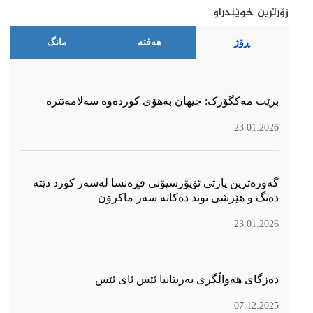
زۆرترین خوێندراو
ڕۆژ
هەفتە
مانگ
برێت مەکگۆرک: جیهان بەهۆی کوردەوە سەلامەتترە
23.01.2026
گەورەترین پارتی ئۆپۆزسیۆنی فڕەنسا لەسەر كورد دێتە
دەنگ و هێرشی توند دەكاتە سەر ماكرۆن
23.01.2026
دەزگای هەواڵگری بەریتانیا ئێس ئای ئێس
07.12.2025