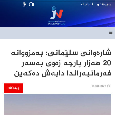
پەیوەندی
ئەرشیف
شارەوانی سلێمانی: به‌مزووانه‌
20 هه‌زار پارچه‌ زه‌وی به‌سه‌ر
فه‌رمانبه‌راندا دابه‌ش ده‌كه‌ین
16.08.2025
وێنەکان