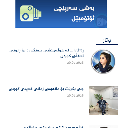
وتار
ڕۆژئاوا ... لە خۆڵەمێشی جەنگەوە بۆ ڕابونی
ئەقڵی کوردی
20.02.2026
چی بكرێت بۆ مانەوەی زمانی فەڕمی كوردی
20.02.2026
خاڵە سەید کاکە چیایەکی خۆڕاگر و