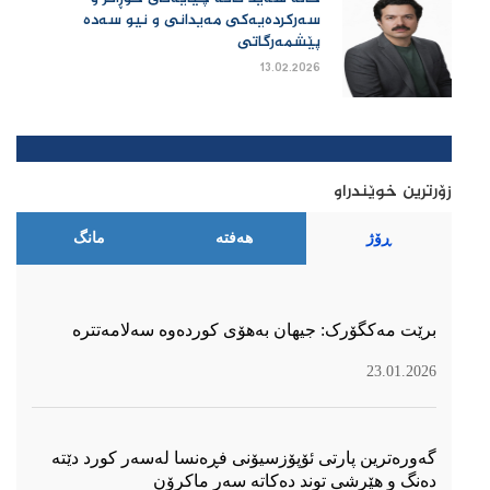
سەرکردەیەکی مەیدانی و نیو سەدە
پێشمەرگاتی
13.02.2026
زۆرترین خوێندراو
ڕۆژ
هەفتە
مانگ
برێت مەکگۆرک: جیهان بەهۆی کوردەوە سەلامەتترە
23.01.2026
گەورەترین پارتی ئۆپۆزسیۆنی فڕەنسا لەسەر كورد دێتە
دەنگ و هێرشی توند دەكاتە سەر ماكرۆن