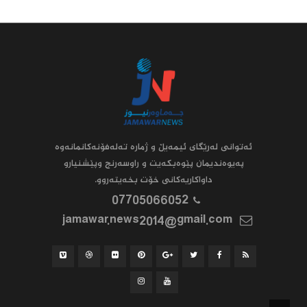
ئه‌توانى له‌رێگاى ئیمه‌یڵ و ژماره‌ ته‌له‌فۆنه‌کانمانه‌وه‌
په‌یوه‌ندیمان پێوه‌بکه‌یت و راوسه‌رنج وپێشنیارو
داواکاریه‌کانى خۆت بخه‌یته‌روو.
07705066052
jamawar.news2014@gmail.com