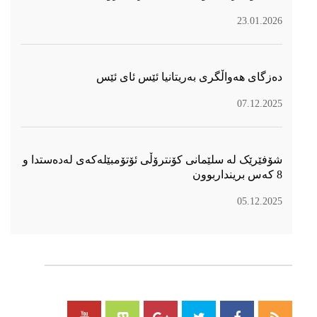
23.01.2026
دەزگای هەواڵگری بەریتانیا ئێس ئای ئێس
07.12.2025
شۆفێرێک لە سلێمانی کۆنترۆڵی ئۆتۆمبێلەکەی لەدەستدا و
8 کەس برینداربوون
05.12.2025
سۆسیال میدیا