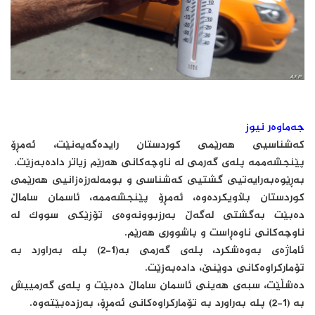
جەماوەر نیوز
کەشناسیی هەرێمی کوردستان رایدەگەیەنێت، ئەمڕۆ
پێنجشەممە پلەی گەرمی لە ناوچەکانی هەرێم زیاتر دادەبەزێت.
بەڕێوەبەرایەتیی گشتیی کەشناسی و بومەلەرزەزانیی هەرێمی
کوردستان بڵاویکردەوە، ئەمڕۆ پێنجشەممە، ئاسمان ساماڵ
دەبێت بەگشتی لەگەڵ بەرزبوونەوەی تۆزێکی سووک لە
ناوچەکانی ناوەڕاست و باشووری هەرێم.
ئاماژەی بەوەشکرد، پلەی گەرمی بە(1-2) پلە بەراورد بە
تۆمارکراوەکانی دوێنێ، دادەبەزێت.
دەشڵێت، سبەى هەینی ئاسمان ساماڵ دەبێت و پلەی گەرمییش
بە (1-2) پلە بەراورد بە تۆمارکراوەکانی ئەمڕۆ، بەرزدەبێتەوە.