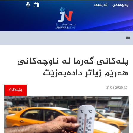
پەیوەندی
ئەرشیف
پلەکانی گەرما لە ناوچەکانی
هەرێم زیاتر دادەبەزێت
21.08.2025
وێنەکان