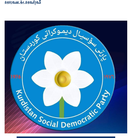
گەڕانەوە بۆ سەرەوە