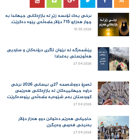
نرخی یەك ئۆنسە زێڕ لە بازاڕەكانی جیهاندا بە
چوار هەزارو 715 دۆلار مامەڵەی پێوە دەكرێت.
10.05.2026
پێشمەرگە لە نێوان ئاگری درۆنەکان و ساردیی
هەڵوێستی بەغدادا
27.04.2026
ئەمڕۆ دووشەممە 27ی نیسانی 2026 نرخی
دراوە جیهانییەكان لە بازاڕەكانی هەرێمی
كوردستان بەم شێوەیە مامەڵەی پێوەدەكرێت
27.04.2026
حاجیانی هەرێم دەتوانن دوو هەزار دۆلار
بەنرخی فەرمی وەربگرن
27.04.2026