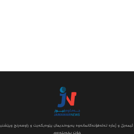
ئیمه‌یڵ و ژماره‌ ته‌له‌فۆنه‌کانمانه‌وه‌ په‌یوه‌ندیمان پێوه‌بکه‌یت و راوسه‌رنج وپێشنیا
خۆت بخه‌یته‌روو.