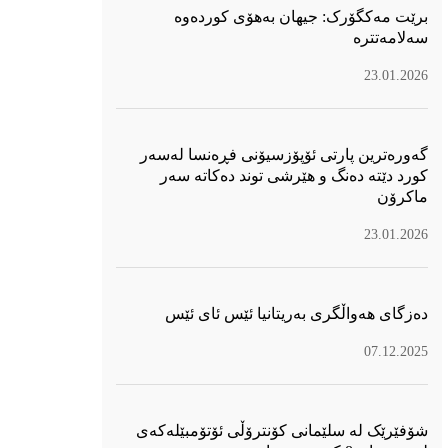
برێت مەکگۆرک: جیهان بەهۆی کوردەوە
سەلامەتترە
23.01.2026
گەورەترین پارتی ئۆپۆزسیۆنی فڕەنسا لەسەر
كورد دێتە دەنگ و هێرشی توند دەكاتە سەر
ماكرۆن
23.01.2026
دەزگای هەواڵگری بەریتانیا ئێس ئای ئێس
07.12.2025
شۆفێرێک لە سلێمانی کۆنترۆڵی ئۆتۆمبێلەکەی