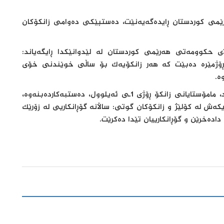
ێمی کوردستان ڕایدەگەیەنێت، دەستپێکی دەوامی زانکۆکان
 حکوومەتی هەرێمی کوردستان لە لێدوانێکدا ڕایگەیاند:
ۆژمێرە دەبێت کە هەر زانکۆیەک بۆ ساڵی خوێندنی خۆی
ە.
گوتەبێژی وەزارەتی خوێندنی باڵا ئاماژەی بەوەشکرد، مامۆستایانی زانکۆ ڕۆژی 1ـی ئەیلوول، دەستبەکاردەبنەوە،
 لە کۆلێژ و زانکۆکان گوتی: ساڵانە گۆڕانکاریی لە زۆرێک
ادەخرێن و گۆڕانکارییان تێدا دەکرێت.