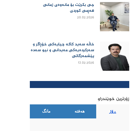
چی بكرێت بۆ مانەوەی زمانی
فەڕمی كوردی
20.02.2026
خاڵە سەید کاکە چیایەکی خۆڕاگر و
سەرکردەیەکی مەیدانی و نیو سەدە
پێشمەرگاتی
13.02.2026
زۆرترین خوێندراو
ڕۆژ
هەفتە
مانگ