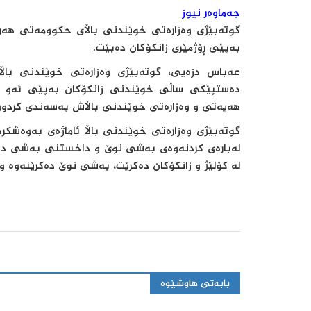
جەماوەر نیوز
گوتەبێژی وەزارەتی خوێندنی باڵای حکوومەتی هەر
بەپێی ڕۆژمێری زانکۆکان دەبێت.
عەباس دزەیی، گوتەبێژی وەزارەتی خوێندنی باڵای
دەستپێکی ساڵی خوێندنی زانکۆکان بەپێی ئەو ڕ
هەیەتی و وەزارەتی خوێندنی باڵاش پەسەندی کردوو
لەبارەی کردنەوەی بەشی نوێ و داخستنی بەشی دیکەش
لە کۆلێژ و زانکۆکان دەکرێت، بەشی نوێ دەکرێنەوە و د
بابەتی هاوشێوە