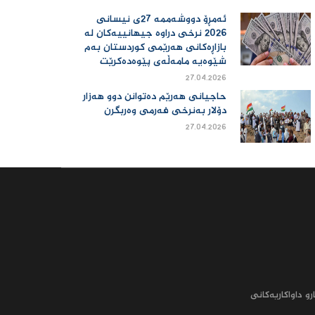
ئەمڕۆ دووشەممە 27ی نیسانی
2026 نرخی دراوە جیهانییەكان لە
بازاڕەكانی هەرێمی كوردستان بەم
شێوەیە مامەڵەی پێوەدەكرێت
27.04.2026
حاجیانی هەرێم دەتوانن دوو هەزار
دۆلار بەنرخی فەرمی وەربگرن
27.04.2026
رو داواکاریه‌کانى