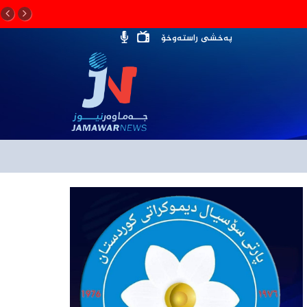
پەخشی راستەوخۆ