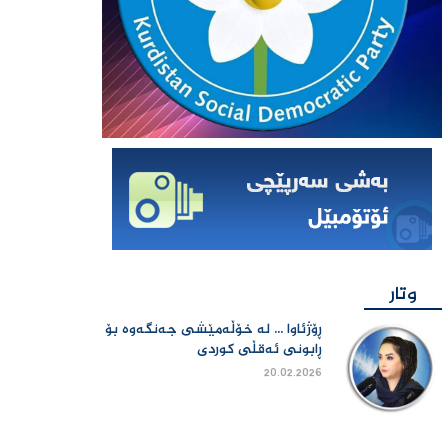
وتار
ڕۆژئاوا ... لە خۆڵەمێشی جەنگەوە بۆ
ڕابونی ئەقڵی کوردی
20.02.2026