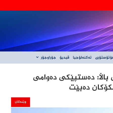
‌گه‌ڵ ئێران نیه‌
ۆتۆستۆری
تەکنەلۆجیا
ڤیدیۆ
جۆراوجۆر
باڵا: دەستپێکی دەوامی
نکۆکان دەبێت
وێنەکان