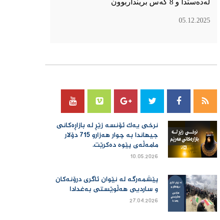
لەدەستدا و 8 کەس برینداربوون
05.12.2025
سۆسیال میدیا
نرخی یەك ئۆنسە زێڕ لە بازاڕەكانی
جیهاندا بە چوار هەزارو 715 دۆلار
مامەڵەی پێوە دەكرێت.
10.05.2026
پێشمەرگە لە نێوان ئاگری درۆنەکان
و ساردیی هەڵوێستی بەغدادا
27.04.2026