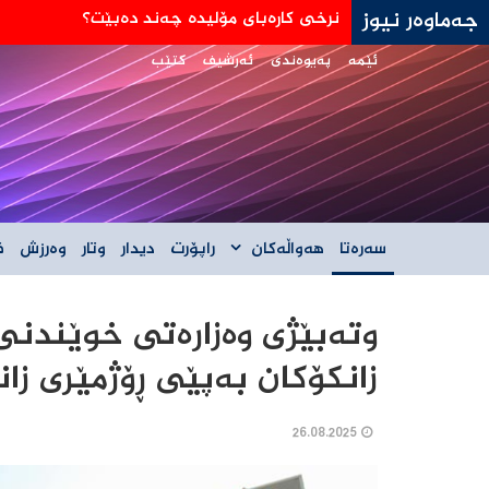
جەماوەر نیوز
جه‌ی دی ڤانس: هێڵی سورمان له‌دانوستانه‌كان له
ئێمە
پەیوەندی
ئەرشیف
کتێب
سەرەتا
هەواڵەکان
راپۆرت
دیدار
وتار
وەرزش
ف
وتەبێژی وەزارەتی خوێندنی 
زانکۆکان بەپێی ڕۆژمێری زا
26.08.2025