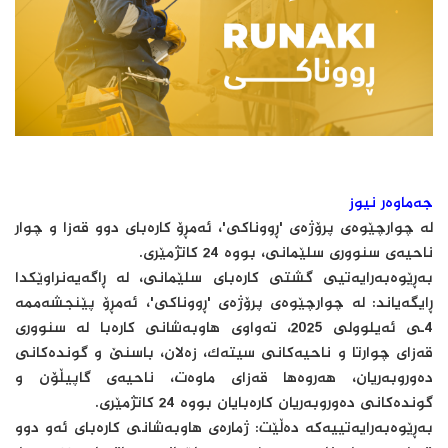
جەماوەر نیوز
لە چوارچێوەی پرۆژەی 'ڕووناکی'، ئەمڕۆ کارەبای دوو قەزا و چوار
ناحیەی سنووری سلێمانی، بووە 24 کاتژمێری.
بەڕێوەبەرایەتیی گشتی کارەبای سلێمانی، لە ڕاگەیەنراوێکدا
ڕایگەیاند: لە چوارچێوەی پرۆژەی 'ڕووناکی'، ئەمڕۆ پێنجشەممە
4ـی ئەیلوولی 2025، تەواوی هاوبەشانی کارەبا لە سنووری
قەزای چوارتا و ناحیەکانی سیتەک، زەلان، باسنێ و گوندەکانی
دەوروبەریان، هەروەها قەزای ماوەت، ناحیەی گاپیڵۆن و
گوندەکانی دەوروبەریان کارەبایان بووە 24 کاتژمێری.
بەڕێوەبەرایەتییەکە دەڵێت: ژمارەی هاوبەشانی کارەبای ئەو دوو