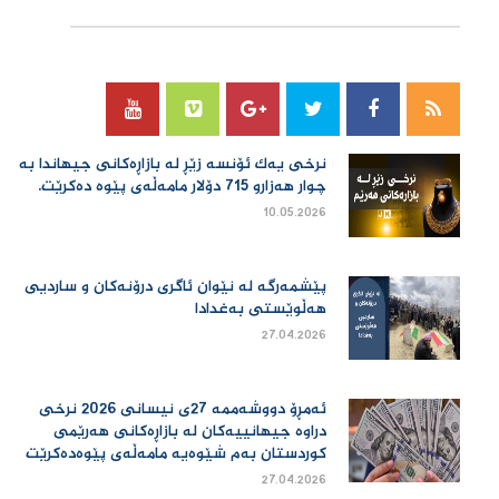
سۆسیال میدیا
نرخی یەك ئۆنسە زێڕ لە بازاڕەكانی جیهاندا بە
چوار هەزارو 715 دۆلار مامەڵەی پێوە دەكرێت.
10.05.2026
پێشمەرگە لە نێوان ئاگری درۆنەکان و ساردیی
هەڵوێستی بەغدادا
27.04.2026
ئەمڕۆ دووشەممە 27ی نیسانی 2026 نرخی
دراوە جیهانییەكان لە بازاڕەكانی هەرێمی
كوردستان بەم شێوەیە مامەڵەی پێوەدەكرێت
27.04.2026