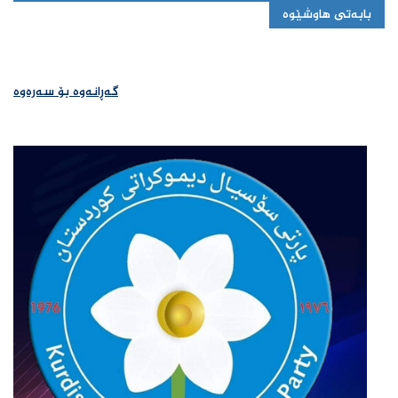
بابەتی هاوشێوە
گەڕانەوە بۆ سەرەوە