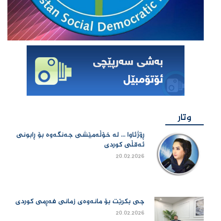
وتار
ڕۆژئاوا ... لە خۆڵەمێشی جەنگەوە بۆ ڕابونی
ئەقڵی کوردی
20.02.2026
چی بكرێت بۆ مانەوەی زمانی فەڕمی كوردی
20.02.2026