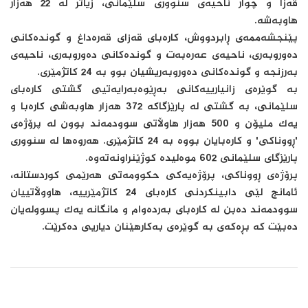
قەزا و چوار ناحیەی سنووری سلێمانی، زیاتر لە 22 هەزار
هاوبەشە.
پێنجشەممەی ڕابردووش، کارەبای قەزای قەرەداغ و گوندەکانی
دەوروبەری، ناحیەی عەرەبەت و گوندەکانی دەوروبەری، ناحیەی
بەرزنجە و گوندەکانی دەوروبەریشیان بوو بە 24 کاتژمێری.
بە گوێرەی زانیارییەکانی بەڕێوەبەرایەتیی گشتی کارەبای
سلێمانی، بە گشتی لە پارێزگاکە 372 هەزار هاوبەشی کارەبا و
یەک ملیۆن و 500 هەزار هاوڵاتی سوودمەند بوون لە پرۆژەی
'ڕووناکی' و کارەبایان بووە بە 24 کاتژمێری. هەروەها لە سنووری
پارێزگای سلێمانی 602 موەلیدە کوژێنراونەتەوە.
پرۆژەی ڕووناکی، پرۆژەیەکی حکوومەتی هەرێمی کوردستانە،
ئامانج لێی دابینکردنی کارەبای 24 کاتژمێرییە، هاووڵاتییان
سوودمەند دەبن لە کارەبای بەردەوام و مانگانە یەک پسوولەیان
دەبێت کە بڕەکەی بە گوێرەی بەکارهێنان دیاریی دەکرێت.