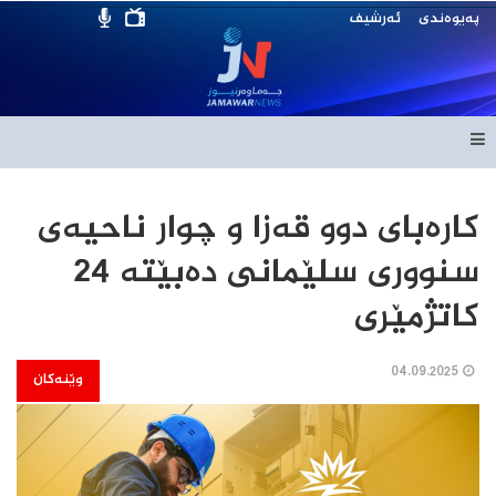
پەیوەندی
ئەرشیف
کارەبای دوو قەزا و چوار ناحیەی
سنووری سلێمانی دەبێتە 24
کاتژمێری
04.09.2025
وێنەکان