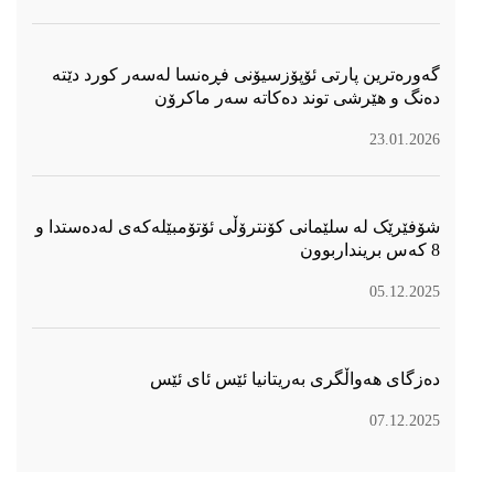
گەورەترین پارتی ئۆپۆزسیۆنی فڕەنسا لەسەر كورد دێتە
دەنگ و هێرشی توند دەكاتە سەر ماكرۆن
23.01.2026
شۆفێرێک لە سلێمانی کۆنترۆڵی ئۆتۆمبێلەکەی لەدەستدا و
8 کەس برینداربوون
05.12.2025
دەزگای هەواڵگری بەریتانیا ئێس ئای ئێس
07.12.2025