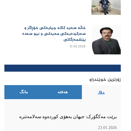
خاڵە سەید کاکە چیایەکی خۆڕاگر و
سەرکردەیەکی مەیدانی و نیو سەدە
پێشمەرگاتی
13.02.2026
زۆرترین خوێندراو
ڕۆژ
هەفتە
مانگ
برێت مەکگۆرک: جیهان بەهۆی کوردەوە سەلامەتترە
23.01.2026