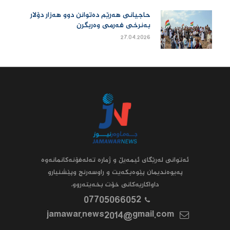
حاجیانی هەرێم دەتوانن دوو هەزار دۆلار
بەنرخی فەرمی وەربگرن
27.04.2026
ئه‌توانى له‌رێگاى ئیمه‌یڵ و ژماره‌ ته‌له‌فۆنه‌کانمانه‌وه‌
په‌یوه‌ندیمان پێوه‌بکه‌یت و راوسه‌رنج وپێشنیارو
داواکاریه‌کانى خۆت بخه‌یته‌روو.
07705066052
jamawar.news2014@gmail.com