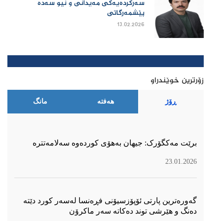
سەرکردەیەکی مەیدانی و نیو سەدە
پێشمەرگاتی
13.02.2026
زۆرترین خوێندراو
ڕۆژ
هەفتە
مانگ
برێت مەکگۆرک: جیهان بەهۆی کوردەوە سەلامەتترە
23.01.2026
گەورەترین پارتی ئۆپۆزسیۆنی فڕەنسا لەسەر كورد دێتە
دەنگ و هێرشی توند دەكاتە سەر ماكرۆن