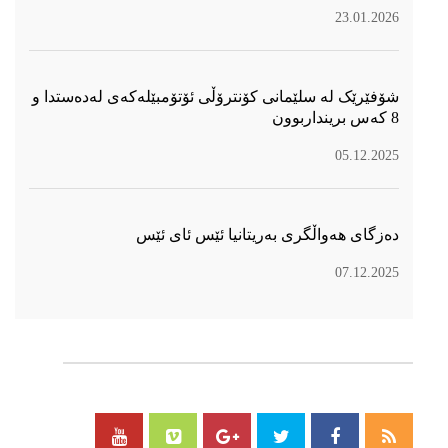
23.01.2026
شۆفێرێک لە سلێمانی کۆنترۆڵی ئۆتۆمبێلەکەی لەدەستدا و
8 کەس برینداربوون
05.12.2025
دەزگای هەواڵگری بەریتانیا ئێس ئای ئێس
07.12.2025
سۆسیال میدیا