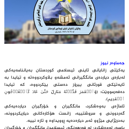
جەماوەر نیوز
یەكێتی زانایانی ئاینی ئیسلامی كوردستان بەیاننامەیەكی
لەبارەی دیاردەی مانگگیرانی ئەمشەو بڵاوكردووەتە و تیایدا بە
ئایەتێكی قورئانی پیرۆز دەستی پێكردووە، كە تیایدا
دەفەرمووێت: (ۆٱلۡقَمَرَ قَدَّرۡنَٰهُ مَنَازِڵ حَتَّیٰ عَادَ كَٱلۡعُرۡجُونِ
ٱلۡقَدِیمِ).
ئاماژەی بەوەشكرد، مانگگیران و خۆرگیران دیاردەیەكی
گەردوونی و سروشتییە، زانست هۆكارەكانی دیاریكردوونە،
بەدرێژایی مێژوو ئەم دیارەدەیە ڕوویداوە و تازە نییە.
باسی لەوەشكرد: لە فەرهەنگی ئیسلامدا، مانگگیران و خۆرگیران