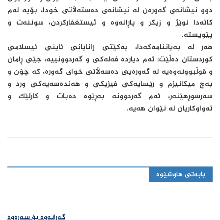
دوو نیشانەی گەورەن لە نیشانەی دەستەڵاتی خودا، بۆیە لەم
كاتەدا نوێژ و زیكر و پاڕانەوە و ئیستغفاركردن، سوننەت و
پێویستە.
هەر لە بەیاننامەكەدا، یەكێتی زانایانی ئاینی ئیسلامی
كوردستان دەڵێت: ئەم دیاردە فەلەكی و گەردوونییە، جێی ڕامان
و قوڵبوونەوەیە لە گەورەیی دەسەڵاتی خوای گەورە، كە چۆن و
بەچ میكانیزم و رێسایەكی فیزیكی و هەندەسەیەكی ورد و
سەرسوڕهێنەر، ئەم گەردوونە بەڕێوە دەبات و كارلێك و
تەواوكاریان لە نێوان هەیە.
بابەتی هاوشێوە
گەڕانەوە بۆ سەرەوە