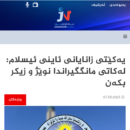
پەیوەندی
ئەرشیف
یەكێتی زانایانی ئاینی ئیسلام:
لەكاتی مانگگیراندا نوێژ و زیكر
بكەن
07.09.2025
وێنەکان