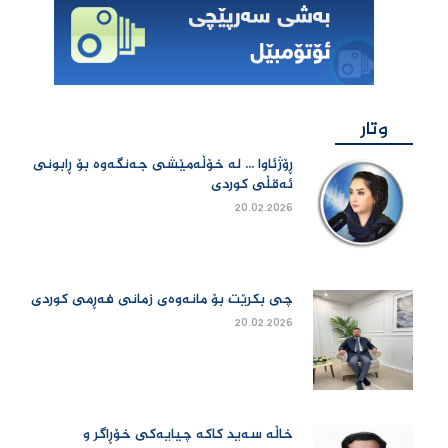
وتار
ڕۆژئاوا ... لە خۆڵەمێشی جەنگەوە بۆ ڕابونی
ئەقڵی کوردی
20.02.2026
چی بكرێت بۆ مانەوەی زمانی فەڕمی كوردی
20.02.2026
خاڵە سەید کاکە چیایەکی خۆڕاگر و