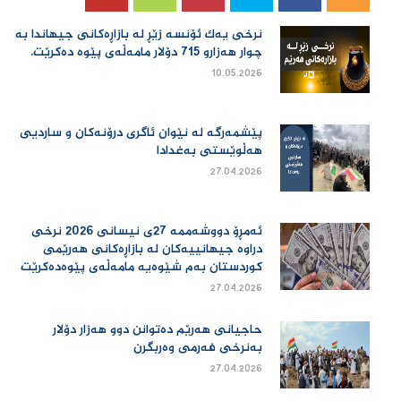
نرخی یەك ئۆنسە زێڕ لە بازاڕەكانی جیهاندا بە
چوار هەزارو 715 دۆلار مامەڵەی پێوە دەكرێت.
10.05.2026
پێشمەرگە لە نێوان ئاگری درۆنەکان و ساردیی
هەڵوێستی بەغدادا
27.04.2026
ئەمڕۆ دووشەممە 27ی نیسانی 2026 نرخی
دراوە جیهانییەكان لە بازاڕەكانی هەرێمی
كوردستان بەم شێوەیە مامەڵەی پێوەدەكرێت
27.04.2026
حاجیانی هەرێم دەتوانن دوو هەزار دۆلار
بەنرخی فەرمی وەربگرن
27.04.2026