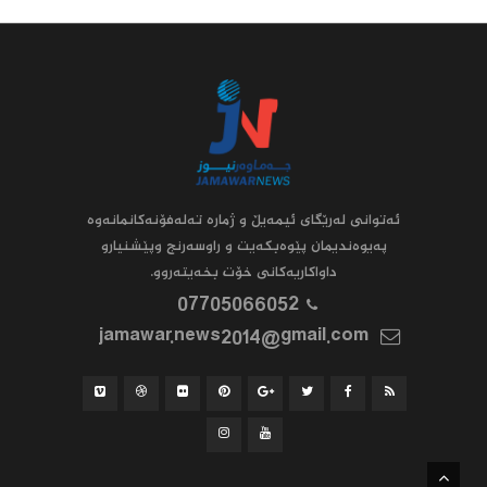
ئه‌توانى له‌رێگاى ئیمه‌یڵ و ژماره‌ ته‌له‌فۆنه‌کانمانه‌وه‌
په‌یوه‌ندیمان پێوه‌بکه‌یت و راوسه‌رنج وپێشنیارو
داواکاریه‌کانى خۆت بخه‌یته‌روو.
07705066052
jamawar.news2014@gmail.com