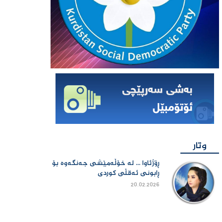
وتار
ڕۆژئاوا ... لە خۆڵەمێشی جەنگەوە بۆ
ڕابونی ئەقڵی کوردی
20.02.2026