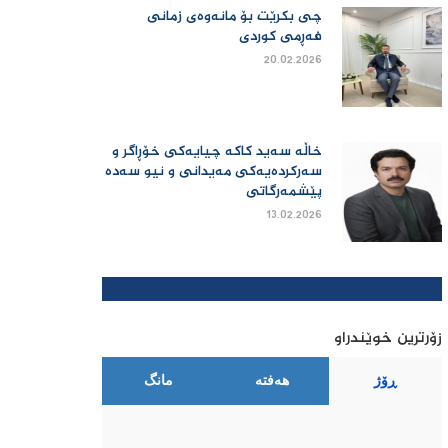
چی بكرێت بۆ مانەوەی زمانی
فەڕمی كوردی
20.02.2026
خاڵە سەید کاکە چیایەکی خۆڕاگر و
سەرکردەیەکی مەیدانی و نیو سەدە
پێشمەرگاتی
13.02.2026
زۆرترین خوێندراو
ڕۆژ
هەفتە
مانگ