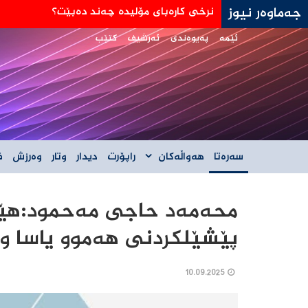
جەماوەر نیوز
جه‌ی دی ڤانس: هێڵی سورمان له‌دانوستانه‌كان له
ئێمە
پەیوەندی
ئەرشیف
کتێب
سەرەتا
هەواڵەکان
راپۆرت
دیدار
وتار
وەرزش
ف
محەمەد حاجی مەحمود:هێر
پێشێلکردنی هەموو یاسا و 
10.09.2025