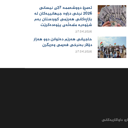
ئەمڕۆ دووشەممە 27ی نیسانی
2026 نرخی دراوە جیهانییەكان لە
بازاڕەكانی هەرێمی كوردستان بەم
شێوەیە مامەڵەی پێوەدەكرێت
27.04.2026
حاجیانی هەرێم دەتوانن دوو هەزار
دۆلار بەنرخی فەرمی وەربگرن
27.04.2026
رو داواکاریه‌کانى