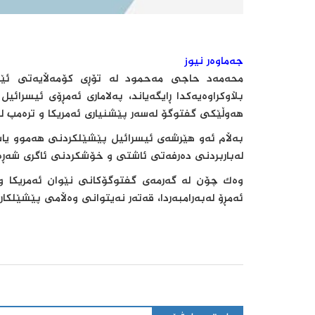
جەماوەر نیوز
محەمەد حاجی مەحمود لە تۆڕی کۆمەڵایەتی ئێک
بڵاوکراوەیەکدا ڕایگەیاند، پەلاماری ئەمڕۆی ئیسرائ
هەوڵێکی گفتوگۆ لەسەر پێشنیاری ئەمریکا و ترەمپ لەئ
بەڵام ئەو هێرشەی ئیسرائیل پێشێلکردنی هەموو یاسا 
لەباربردنی دەرفەتی ئاشتی و خۆشکردنی ئاگری شەڕە
وەک چۆن لە گەرمەی گفتوگۆکانی نێوان ئەمریکا و 
ئەمڕۆ لەبەرامبەردا، قەتەر نەیتوانی وەڵامی پێشێلکار