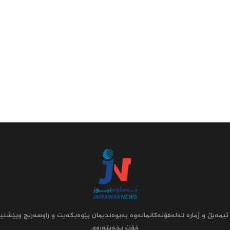
ئیمه‌یڵ و ژماره‌ ته‌له‌فۆنه‌کانمانه‌وه‌ په‌یوه‌ندیمان پێوه‌بکه‌یت و راوسه‌رنج وپێشنیا
خۆت بخه‌یته‌روو.