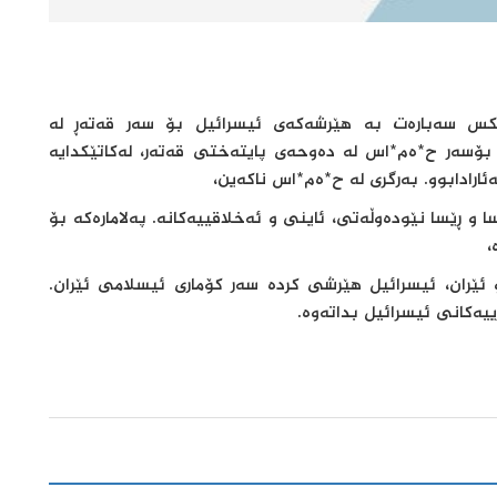
س سەبارەت بە هێرشەکەی ئیسرائیل بۆ سەر قەتەڕ لە
یل بۆسەر ح*ەم*اس لە دەوحەی پایتەختی قەتەر، لەکاتێکدایە
ارادابوو. بەرگری لە ح*ەم*اس ناکەین،
و ڕێسا نێودەوڵەتی، ئاینی و ئەخلاقییەکانە. پەلامارەکە بۆ
،
ئێران، ئیسرائیل هێرشی کردە سەر کۆماری ئیسلامی ئێران.
ییەکانی ئیسرائیل بداتەوە.