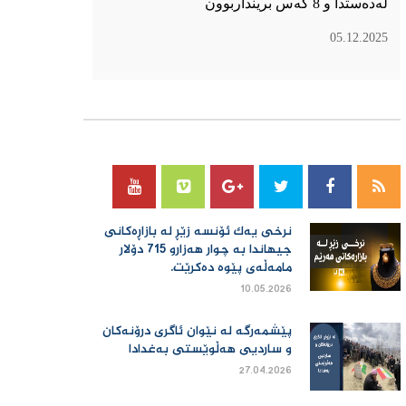
لەدەستدا و 8 کەس برینداربوون
05.12.2025
سۆسیال میدیا
نرخی یەك ئۆنسە زێڕ لە بازاڕەكانی
جیهاندا بە چوار هەزارو 715 دۆلار
مامەڵەی پێوە دەكرێت.
10.05.2026
پێشمەرگە لە نێوان ئاگری درۆنەکان
و ساردیی هەڵوێستی بەغدادا
27.04.2026