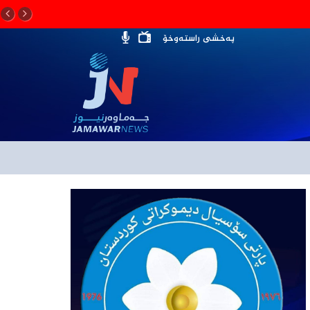
پەخشی راستەوخۆ