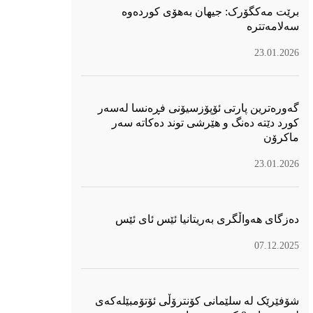
برێت مەکگۆرک: جیهان بەهۆی کوردەوە
سەلامەتترە
23.01.2026
گەورەترین پارتی ئۆپۆزسیۆنی فڕەنسا لەسەر
كورد دێتە دەنگ و هێرشی توند دەكاتە سەر
ماكرۆن
23.01.2026
دەزگای هەواڵگری بەریتانیا ئێس ئای ئێس
07.12.2025
شۆفێرێک لە سلێمانی کۆنترۆڵی ئۆتۆمبێلەکەی