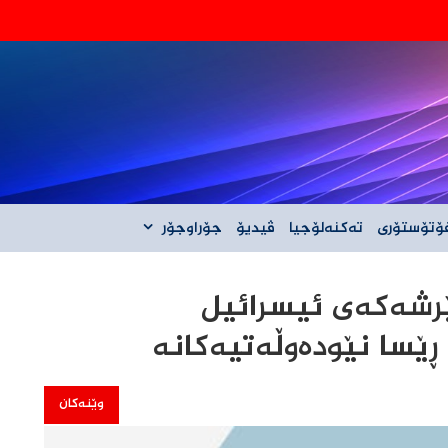
‌گه‌ڵ ئێران نیه‌
ۆتۆستۆری
تەکنەلۆجیا
ڤیدیۆ
جۆراوجۆر
شەکەی ئیسرائیل
ڕێسا نێودەوڵەتیەکانە
وێنەکان