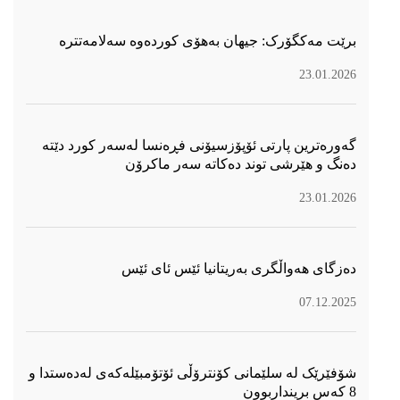
برێت مەکگۆرک: جیهان بەهۆی کوردەوە سەلامەتترە
23.01.2026
گەورەترین پارتی ئۆپۆزسیۆنی فڕەنسا لەسەر كورد دێتە
دەنگ و هێرشی توند دەكاتە سەر ماكرۆن
23.01.2026
دەزگای هەواڵگری بەریتانیا ئێس ئای ئێس
07.12.2025
شۆفێرێک لە سلێمانی کۆنترۆڵی ئۆتۆمبێلەکەی لەدەستدا و
8 کەس برینداربوون