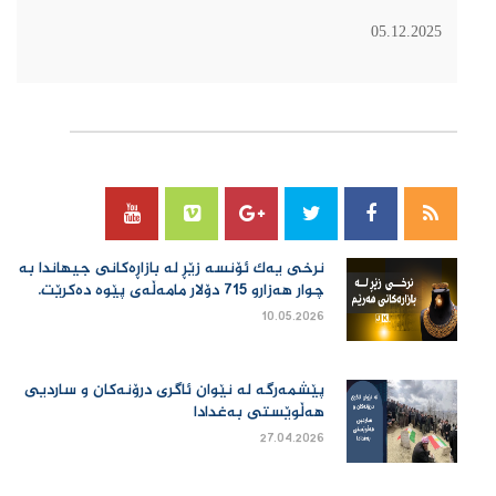
05.12.2025
سۆسیال میدیا
نرخی یەك ئۆنسە زێڕ لە بازاڕەكانی جیهاندا بە
چوار هەزارو 715 دۆلار مامەڵەی پێوە دەكرێت.
10.05.2026
پێشمەرگە لە نێوان ئاگری درۆنەکان و ساردیی
هەڵوێستی بەغدادا
27.04.2026