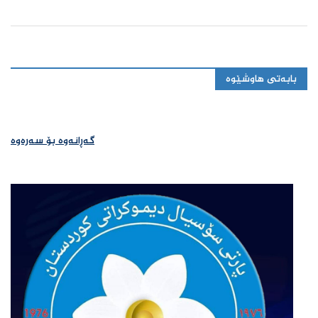
بابەتی هاوشێوە
گەڕانەوە بۆ سەرەوە