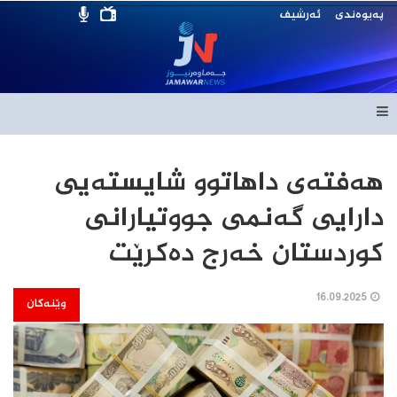
پەیوەندی
ئەرشیف
هەفتەی داهاتوو شایستەیی
دارایی گەنمی جووتیارانی
کوردستان خەرج دەکرێت
16.09.2025
وێنەکان