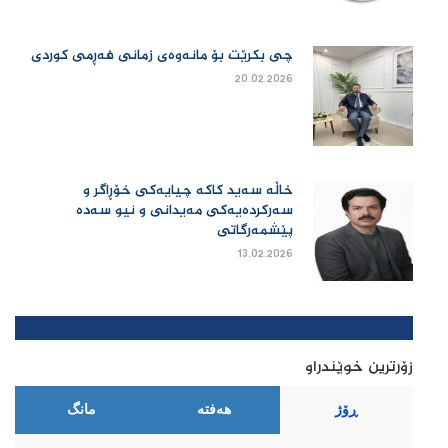
چی بكرێت بۆ مانەوەی زمانی فەڕمی كوردی
20.02.2026
خاڵە سەید کاکە چیایەکی خۆڕاگر و
سەرکردەیەکی مەیدانی و نیو سەدە
پێشمەرگاتی
13.02.2026
زۆرترین خوێندراو
ڕۆژ
هەفتە
مانگ