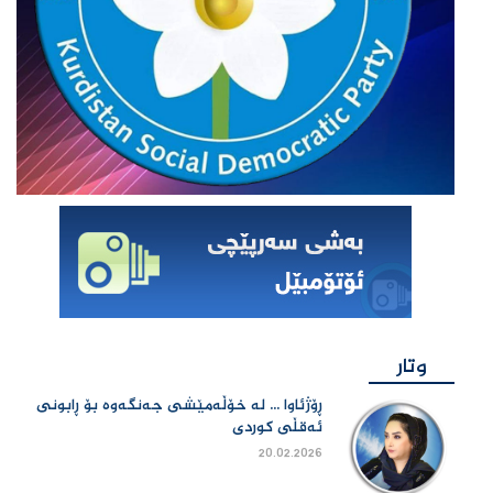
وتار
ڕۆژئاوا ... لە خۆڵەمێشی جەنگەوە بۆ ڕابونی
ئەقڵی کوردی
20.02.2026