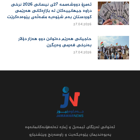
ئەمڕۆ دووشەممە 27ی نیسانی 2026 نرخی
دراوە جیهانییەكان لە بازاڕەكانی هەرێمی
كوردستان بەم شێوەیە مامەڵەی پێوەدەكرێت
27.04.2026
حاجیانی هەرێم دەتوانن دوو هەزار دۆلار
بەنرخی فەرمی وەربگرن
27.04.2026
ئه‌توانى له‌رێگاى ئیمه‌یڵ و ژماره‌ ته‌له‌فۆنه‌کانمانه‌وه‌
په‌یوه‌ندیمان پێوه‌بکه‌یت و راوسه‌رنج وپێشنیارو