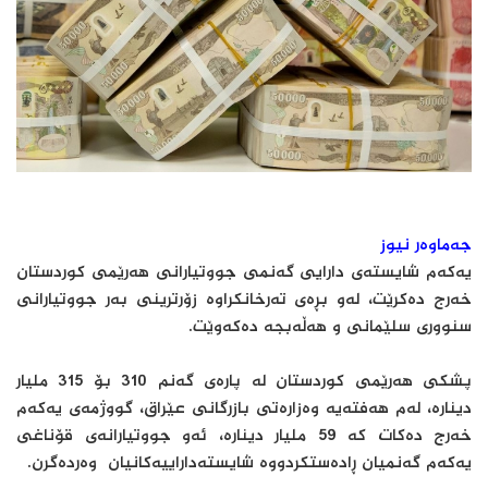
جەماوەر نیوز
یەکەم شایستەی دارایی گەنمی جووتیارانی هەرێمی کوردستان
خەرج دەکرێت، لەو بڕەی تەرخانکراوە زۆرترینی بەر جووتیارانی
سنووری سلێمانی و هەڵەبجە دەکەوێت.
پشکی هەرێمی کوردستان لە پارەی گەنم 310 بۆ 315 ملیار
دینارە، لەم هەفتەیە وەزارەتی بازرگانی عێراق، گووژمەی یەکەم
خەرج دەکات کە 59 ملیار دینارە، ئەو جووتیارانەی قۆناغی
یەکەم گەنمیان ڕادەستکردووە شایستەداراییەکانیان وەردەگرن.