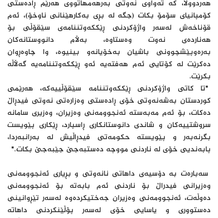
هەردوولا، کە تەواوی نەوتی بەرهەمهاتووی هەرێم ڕادەستی
کۆمپانیای سۆمۆ بکات (جگە لە بڕی بەکارهێنانی ناوخۆ)، ئەم
قۆناخەش لەسەر واژۆکردنی ڕێککەوتننامەی سێقۆڵی بۆ
هەناردەی نەوت وەستاوە، بەڵام دانووستانەکان
بەرەوپێشچوونی باشیان بەخۆیانەو بینیوە، وا چاوەڕوان
دەکرێت لە کۆتایی ئەم هەفتەیە ئەو ڕێککەوتننامەیە گەڵاڵە
بکرێت.
"تا کاتی واژۆکردنی ڕێککەوتننامە سێقۆڵییەکە، هەرێمی
کوردستان بەشەنەوتی خۆی ڕادەستی وەزارەتی نەوتی فیدڕاڵ
دەکات، بۆ ئەم مەبەستە ئەنجوومەنی وەزیران، وەزیری سامانە
سروشتیيەکان و شاندی دانوستانکاری ڕاسپارد، ڕێکاری پێویست
بگرنەبەر و پێویستە حکومەتی فیدڕاڵیش لە بەرانبەردا،
پابەندیی خۆی لە ناردنی مووچە دەستبەجێ جێبەجێ بکات."
سەبارەت بە دۆسیەی داهاتی نانەوتی و بڕیاری ئەنجوومەنی
وەزیرانی فیدراڵ بۆ ناردنی ئەم بابەتە بۆ ئەنجوومەنی
دەوڵەت، ئەنجوومەنی وەزیران جەختیکردەوە لەسەر تێڕوانینی
دەستووری و یاسایی خۆی لەسەر پۆڵێنکردنی داهاتە