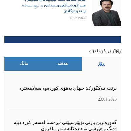
سەرکردەیەکی مەیدانی و نیو سەدە
پێشمەرگاتی
13.02.2026
زۆرترین خوێندراو
ڕۆژ
هەفتە
مانگ
برێت مەکگۆرک: جیهان بەهۆی کوردەوە سەلامەتترە
23.01.2026
گەورەترین پارتی ئۆپۆزسیۆنی فڕەنسا لەسەر كورد دێتە
دەنگ و هێرشی توند دەكاتە سەر ماكرۆن