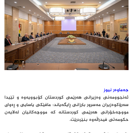
جەماوەر نیوز
ئەنجوومەنی وەزیرانی هەرێمی کوردستان کۆبوویەوە و تێیدا
سەرۆکوەزیران مەسرور بارزانی ڕایگەیاند: مافێکی یاسایی و ڕەوای
مووچەخۆرانی هەرێمی کوردستانە کە مووچەکانیان لەلایەن
حکومەتی فیدراڵەوە بنێردرێت.