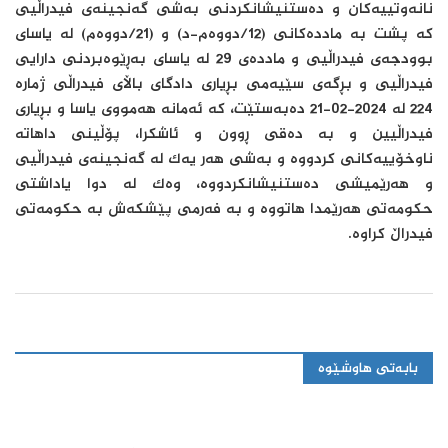
نانەوتییەکان و دەستنیشانکردنی بەشی گەنجینەی فیدراڵیی
کە پشت بە ماددەکانی (12/دووەم-د) و (21/دووەم) لە یاسای
بوودجەی فیدراڵیی و ماددەی 29 لە یاسای بەڕێوەبردنی دارایی
فیدراڵیی و بڕگەی سێیەمی بڕیاری دادگای باڵای فیدراڵی ژمارە
224 لە 2024-02-21 دەبەستێت، کە ئەمانە هەمووی یاسا و بڕیاری
فیدراڵیین و بە دەقی ڕوون و ئاشکرا، پۆڵینی داهاتە
ناوخۆییەکانی کردووە و بەشی هەر یەک لە گەنجینەی فیدراڵیی
و هەرێمیشی دەستنیشانکردووە، وەک لە دوا یاداشتی
حکومەتی هەرێمدا هاتووە و بە فەرمی پێشکەش بە حکومەتی
فیدراڵ کراوە.
بابەتی هاوشێوە