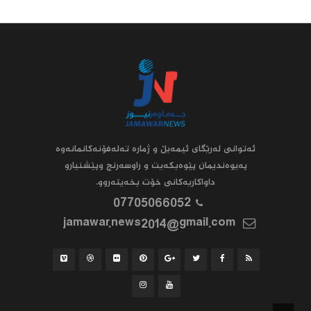
ئه‌توانى له‌رێگاى ئیمه‌یڵ و ژماره‌ ته‌له‌فۆنه‌کانمانه‌وه‌
په‌یوه‌ندیمان پێوه‌بکه‌یت و راوسه‌رنج وپێشنیارو
داواکاریه‌کانى خۆت بخه‌یته‌روو.
07705066052
jamawar.news2014@gmail.com