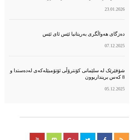
23.01.2026
دەزگای هەواڵگری بەریتانیا ئێس ئای ئێس
07.12.2025
شۆفێرێک لە سلێمانی کۆنترۆڵی ئۆتۆمبێلەکەی لەدەستدا و
8 کەس برینداربوون
05.12.2025
سۆسیال میدیا