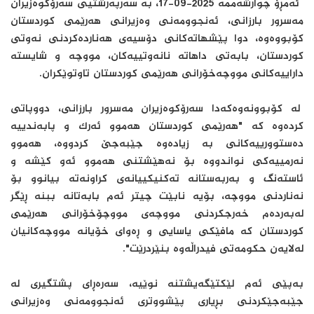
ئەمڕۆ چوارشەممە 2025-09-17، بە سەرپەرشتیی سەرۆکوەزیران
مەسرور بارزانی، ئەنجوومەنی وەزیرانی هەرێمی کوردستان
کۆبووەوە، دوا پێشهاتەکانی دۆسیەی هەناردەکردنی نەوتی
کوردستان، بابەتی داهاتە نانەوتییەکان، مووچە و شایستە
داراییەکانی مووچەخۆرانی هەرێمی کوردستان تاوتوێکران.
لە کۆبوونەوەکەدا سەرۆکوەزیران مەسرور بارزانی، دووپاتی
کردەوە کە "هەرێمی کوردستان هەموو ئەرک و پابەندییە
دەستوورییەکانی بە زیادەوە جێبەجێ کردووە، هەموو
نەرمییەکی نواندووە بۆ نەهێشتنی هەموو ئەو کێشە و
ئاستەنگ و بەربەستانە تەکنیکییانەی کراونەتە بیانوو بۆ
نەناردنی مووچە، بۆیە نابێت چیتر ئەم بابەتانە ببنە ڕێگر
لەبەردەم خەرجکردنی مووچەی مووچۆخۆرانی هەرێمی
کوردستان کە مافێکی یاسایی و ڕەوای خۆیانە مووچەکانیان
لەلایەن حکومەتی فیدراڵەوە بنێردرێت".
بەپێی ئەم لێکتێگەیشتنە نوێیە، سەرەڕای پشتگیری لە
جێبەجێکردنی بڕیاری پێشووتری ئەنجوومەنی وەزیرانی