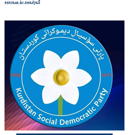
گەڕانەوە بۆ سەرەوە