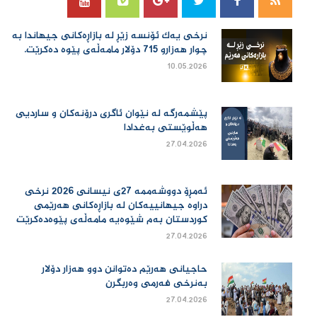
نرخی یەك ئۆنسە زێڕ لە بازاڕەكانی جیهاندا بە
چوار هەزارو 715 دۆلار مامەڵەی پێوە دەكرێت.
10.05.2026
پێشمەرگە لە نێوان ئاگری درۆنەکان و ساردیی
هەڵوێستی بەغدادا
27.04.2026
ئەمڕۆ دووشەممە 27ی نیسانی 2026 نرخی
دراوە جیهانییەكان لە بازاڕەكانی هەرێمی
كوردستان بەم شێوەیە مامەڵەی پێوەدەكرێت
27.04.2026
حاجیانی هەرێم دەتوانن دوو هەزار دۆلار
بەنرخی فەرمی وەربگرن
27.04.2026