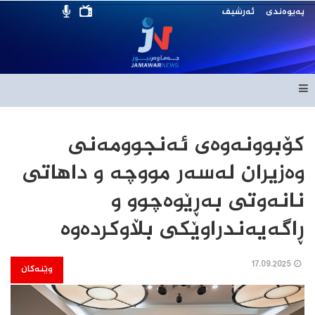
پەیوەندی
ئەرشیف
کۆبوونەوەی ئەنجوومەنی
وەزیران لەسەر مووچە و داهاتی
نانەوتی بەڕێوەچوو و
ڕاگەیەندراوێکی بڵاوکردەوە
17.09.2025
وێنەکان