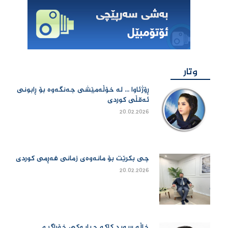
وتار
ڕۆژئاوا ... لە خۆڵەمێشی جەنگەوە بۆ ڕابونی
ئەقڵی کوردی
20.02.2026
چی بكرێت بۆ مانەوەی زمانی فەڕمی كوردی
20.02.2026
خاڵە سەید کاکە چیایەکی خۆڕاگر و