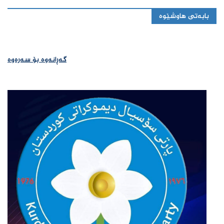
بابەتی هاوشێوە
گەڕانەوە بۆ سەرەوە