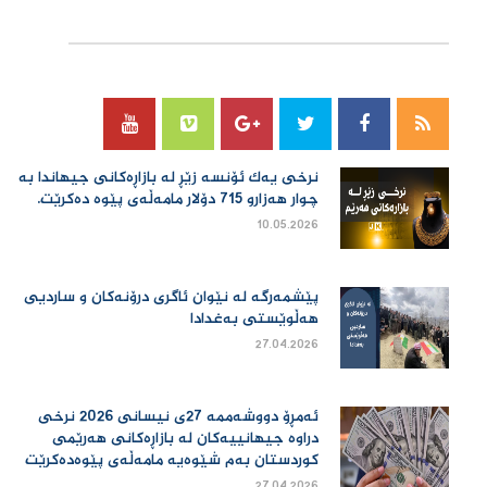
سۆسیال میدیا
نرخی یەك ئۆنسە زێڕ لە بازاڕەكانی جیهاندا بە
چوار هەزارو 715 دۆلار مامەڵەی پێوە دەكرێت.
10.05.2026
پێشمەرگە لە نێوان ئاگری درۆنەکان و ساردیی
هەڵوێستی بەغدادا
27.04.2026
ئەمڕۆ دووشەممە 27ی نیسانی 2026 نرخی
دراوە جیهانییەكان لە بازاڕەكانی هەرێمی
كوردستان بەم شێوەیە مامەڵەی پێوەدەكرێت
27.04.2026