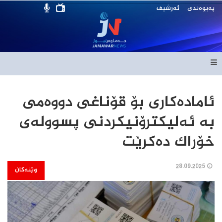
پەیوەندی
ئەرشیف
ئامادەكاری بۆ قۆناغی دووەمی
بە ئەلیكترۆنیكردنی پسوولەی
خۆراك دەكرێت
28.09.2025
وێنەکان