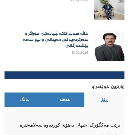
20.02.2026
خاڵە سەید کاکە چیایەکی خۆڕاگر و
سەرکردەیەکی مەیدانی و نیو سەدە
پێشمەرگاتی
13.02.2026
زۆرترین خوێندراو
ڕۆژ
هەفتە
مانگ
برێت مەکگۆرک: جیهان بەهۆی کوردەوە سەلامەتترە