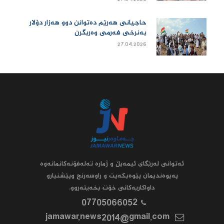
حاجیانی هەرێم دەتوانن دوو هەزار دۆلار
بەنرخی فەرمی وەربگرن
27.04.2026
ئه‌توانى له‌رێگاى ئیمه‌یڵ و ژماره‌ ته‌له‌فۆنه‌کانمانه‌وه‌
په‌یوه‌ندیمان پێوه‌بکه‌یت و راوسه‌رنج وپێشنیارو
داواکاریه‌کانى خۆت بخه‌یته‌روو.
07705066052
jamawar.news2014@gmail.com