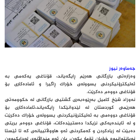
جەماوەر نیوز
وەزارەتی بازرگانی هەرێم ڕایگەیاند، قۆناغی یەكەمی بە
ئەلیكترۆنیكردنی پسوولەی خۆراك ڕاگیرا و ئامادەكاری بۆ
قۆناغی دووەم دەكرێت.
نەوزاد شێخ كامیل بەڕێوەبەری گشتیی بازرگانی لە حكوومەتی
هەرێمی كوردستان لە لێدوانێكدا ڕایگەیاند،ئامادەكاری بۆ
قۆناغی دووەمی بە ئەلیكترۆنیكردنی پسوولەی خۆراك دەكرێت
و لە ئایندەیەكی نزیكدا دەستپێدەكات، قۆناغی دووەم بریتی
دەبێت لە زیادكردن و كەمكردنی ئەو هاووڵاتییانەی كە تا ئێستا
نەیانتوانیوە خۆیان تۆمار بكەن، یان ئەو منداڵانەی لەدایكبوون