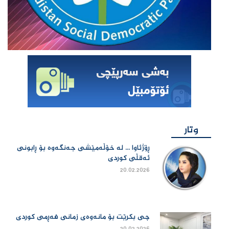
وتار
ڕۆژئاوا ... لە خۆڵەمێشی جەنگەوە بۆ ڕابونی
ئەقڵی کوردی
20.02.2026
چی بكرێت بۆ مانەوەی زمانی فەڕمی كوردی