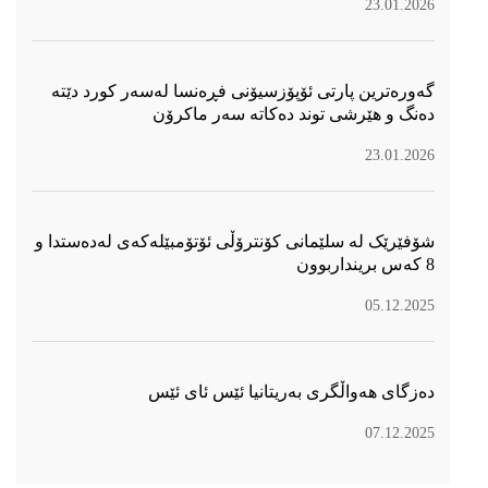
23.01.2026
گەورەترین پارتی ئۆپۆزسیۆنی فڕەنسا لەسەر كورد دێتە
دەنگ و هێرشی توند دەكاتە سەر ماكرۆن
23.01.2026
شۆفێرێک لە سلێمانی کۆنترۆڵی ئۆتۆمبێلەکەی لەدەستدا و
8 کەس برینداربوون
05.12.2025
دەزگای هەواڵگری بەریتانیا ئێس ئای ئێس
07.12.2025