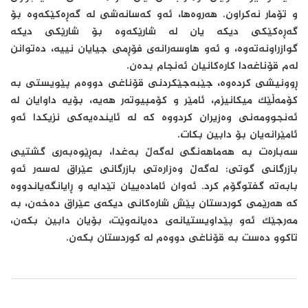
و تۆمار نەكراون. هەروەها، ئەو كەسانەشی لە گەڕەكێكەوە بۆ
گەڕەكێكی دیكە یان لە شارێكەوە بۆ شارێكی دیكە
گوازراونەتەوە، و ئەو هاوسەرانەی فۆڕمی جیایان نییە، دەتوانن
لەم قۆناغەدا كارەكانیان ئەنجام بدەن.
ڕوونیشی كردەوە، جێبەجێكردنی قۆناغی دووەم پێویستی بە
كۆمەڵێك میكانیزم، ئامێر و كۆمپیوتەر هەیە، بۆیە داوایان لە
ئەنجوومەنی وەزیران كردووە كە لە ئایندەیەكی نزیكدا ئەو
ئامێرانەیان بۆ دابین بكات.
سەبارەت بە هەماهەنگی لەگەڵ بەغدا، بەڕێوەبەری گشتیی
بازرگانی گوتی: لەگەڵ وەزارەتی بازرگانی عێراق لەسەر ئەو
بابەتە گفتوگۆم كرد. ئەوان ئامادەییان تێدایە و ڕایانگەیاندووە
كە هەرێمی كوردستان پێش شارەكانی دیكەی عێراق دەخەن، بە
مەرجێك ئەو پێداویستیانەی دەیانەوێت، بۆیان دابین بكەن،
تاكوو دەست بە قۆناغی دووەم لە كوردستان بكەن.