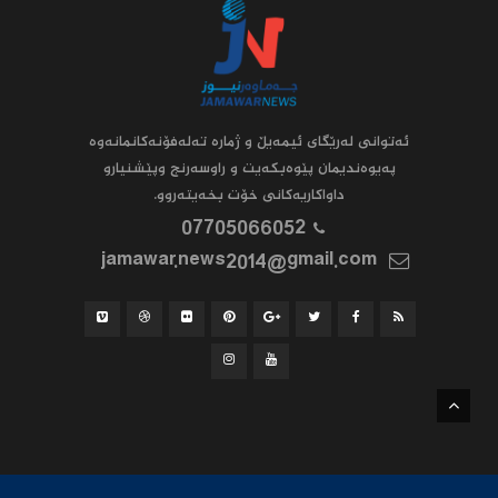
ئه‌توانى له‌رێگاى ئیمه‌یڵ و ژماره‌ ته‌له‌فۆنه‌کانمانه‌وه‌
په‌یوه‌ندیمان پێوه‌بکه‌یت و راوسه‌رنج وپێشنیارو
داواکاریه‌کانى خۆت بخه‌یته‌روو.
07705066052
jamawar.news2014@gmail.com