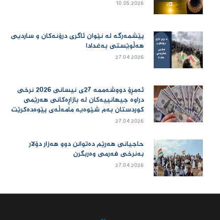
10.05.2026
پێشمەرگە لە نێوان ئاگری درۆنەکان و ساردیی
هەڵوێستی بەغدادا
27.04.2026
ئەمڕۆ دووشەممە 27ی نیسانی 2026 نرخی
دراوە جیهانییەكان لە بازاڕەكانی هەرێمی
كوردستان بەم شێوەیە مامەڵەی پێوەدەكرێت
27.04.2026
حاجیانی هەرێم دەتوانن دوو هەزار دۆلار
بەنرخی فەرمی وەربگرن
27.04.2026