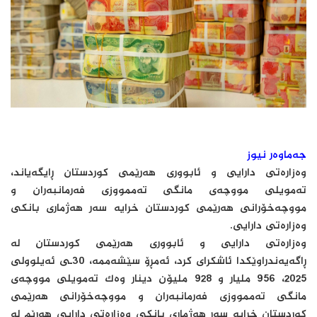
جەماوەر نیوز
وەزارەتی دارایی و ئابووری هەرێمی کوردستان ڕایگەیاند،
تەمویلی مووچەی مانگی تەممووزی فەرمانبەران و
مووچەخۆرانی هەرێمی کوردستان خرایە سەر هەژماری بانکی
وەزارەتی دارایی.
وەزارەتی دارایی و ئابووری هەرێمی کوردستان لە
ڕاگەیەندراوێکدا ئاشکرای کرد، ئەمڕۆ سێشەممە، 30ـی ئەیلوولی
2025، 956 ملیار و 928 ملیۆن دینار وەک تەمویلی مووچەی
مانگی تەممووزی فەرمانبەران و مووچەخۆرانی هەرێمی
کوردستان خرایە سەر هەژماری بانکی وەزارەتی دارایی هەرێم لە