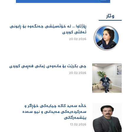
وتار
ڕۆژئاوا ... لە خۆڵەمێشی جەنگەوە بۆ ڕابونی
ئەقڵی کوردی
20.02.2026
چی بكرێت بۆ مانەوەی زمانی فەڕمی كوردی
20.02.2026
خاڵە سەید کاکە چیایەکی خۆڕاگر و
سەرکردەیەکی مەیدانی و نیو سەدە
پێشمەرگاتی
13.02.2026