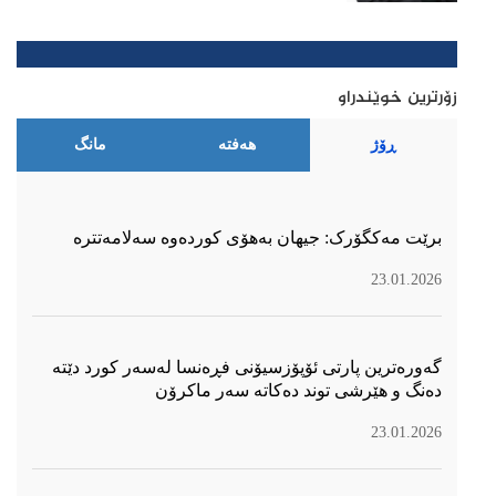
زۆرترین خوێندراو
ڕۆژ
هەفتە
مانگ
برێت مەکگۆرک: جیهان بەهۆی کوردەوە سەلامەتترە
23.01.2026
گەورەترین پارتی ئۆپۆزسیۆنی فڕەنسا لەسەر كورد دێتە
دەنگ و هێرشی توند دەكاتە سەر ماكرۆن
23.01.2026