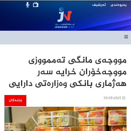
پەیوەندی
ئەرشیف
مووچەی مانگی تەممووزی
مووچەخۆران خرایە سەر
هەژماری بانکی وەزارەتی دارایی
30.09.2025
وێنەکان