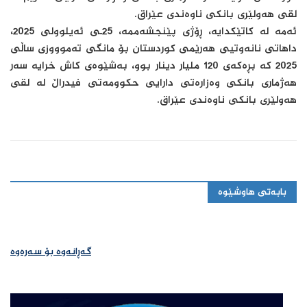
لقی هەولێری بانکی ناوەندی عێراق.
ئەمە لە کاتێکدایە، ڕۆژی پێنجشەممە، 25ـی ئەیلوولی 2025،
داهاتی نانەوتیی هەرێمی کوردستان بۆ مانگی تەموووزی ساڵی
2025 کە بڕەکەی 120 ملیار دینار بوو، بەشێوەی کاش خرایە سەر
هەژماری بانکی وەزارەتی دارایی حکوومەتی فیدراڵ لە لقی
هەولێری بانکی ناوەندی عێراق.
بابەتی هاوشێوە
گەڕانەوە بۆ سەرەوە