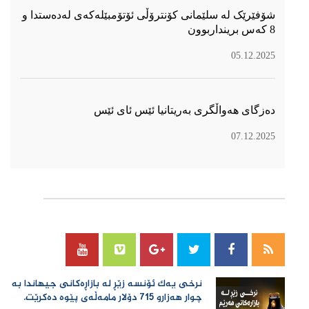
شۆفێرێک لە سلێمانی کۆنترۆڵی ئۆتۆمبێلەکەی لەدەستدا و
8 کەس برینداربوون
05.12.2025
دەزگای هەواڵگری بەریتانیا ئێس ئای ئێس
07.12.2025
سۆسیال میدیا
نرخی یەك ئۆنسە زێڕ لە بازاڕەكانی جیهاندا بە
چوار هەزارو 715 دۆلار مامەڵەی پێوە دەكرێت.