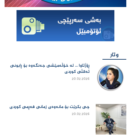
وتار
ڕۆژئاوا ... لە خۆڵەمێشی جەنگەوە بۆ ڕابونی
ئەقڵی کوردی
20.02.2026
چی بكرێت بۆ مانەوەی زمانی فەڕمی كوردی
20.02.2026