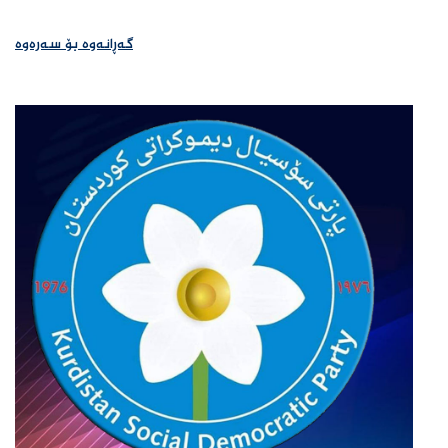
گەڕانەوە بۆ سەرەوە