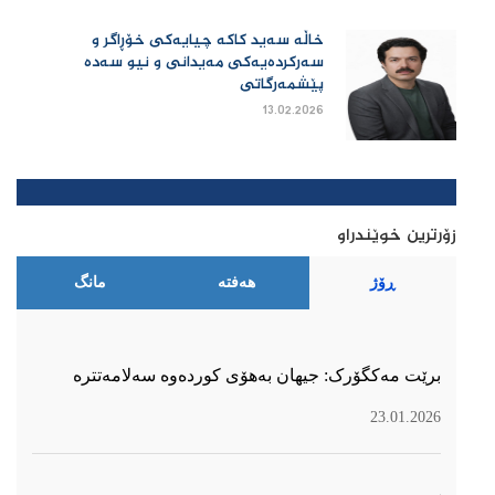
خاڵە سەید کاکە چیایەکی خۆڕاگر و
سەرکردەیەکی مەیدانی و نیو سەدە
پێشمەرگاتی
13.02.2026
زۆرترین خوێندراو
ڕۆژ
هەفتە
مانگ
برێت مەکگۆرک: جیهان بەهۆی کوردەوە سەلامەتترە
23.01.2026