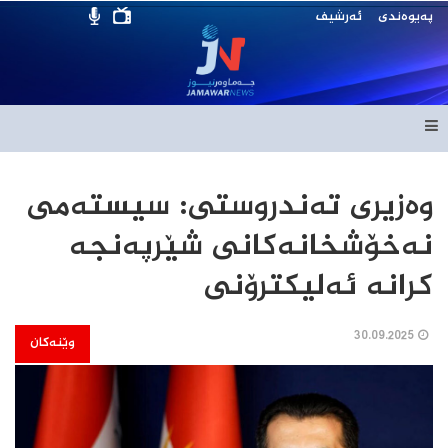
پەیوەندی
ئەرشیف
وەزیری تەندروستی: سیستەمی
نەخۆشخانەکانی شێرپەنجە
کرانە ئەلیکترۆنی
30.09.2025
وێنەکان