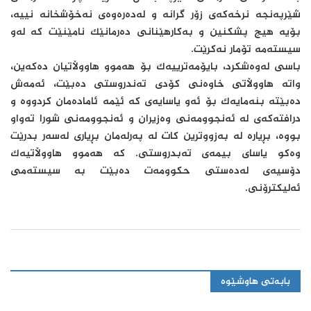
شێرپەنجە نرخەکەی زۆر گرانە و لەدەرەوەی نەخۆشخانە نییە،
بۆیە هیچ پشکنین و بەکارهێنانی دەرمانێک نامێنێت کە لەو
سیستەمە تۆمار نەکرێت.
باسی لەوەشکرد، بایۆمەترییەک بۆ هەموو هاووڵاتیان دەکەین،
واتە هاووڵاتی خاوەنی کۆدی تەندروستی دەبێت، ئەمەش
دەبێتە بنەمایەک بۆ ئەو یاسایەی کە ئێمە ئامادەمان کردووە و
درافتەکەی لە ئەنجوومەنی وەزیران و ئەنجوومەنی شورا تەواو
بووە، بڕیارە لە بەزووترین کات لە پەرلەمان بڕیاری لەسەر بدرێت
وەکو یاسای بیمەی تەبدروستی. کە هەموو هاووڵاتیەک
دۆسیەی لەدەستی حکوومەت دەبێت بە سیستەمی
ئەلیکترۆنی.
بابەتی هاوشێوە