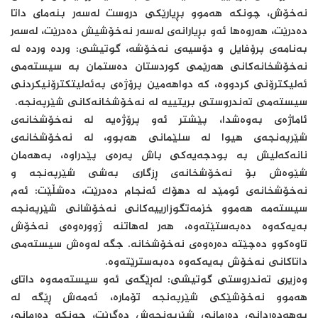
نەخۆش، چونکە هەموو بڕیارێکی دروست لەسەر بنەمای داتا
دەدرێت، هەروەها ئەو بڕیارانەی لەسەر نەخۆشیش دەدرێت، لەسەر
بەنامەی پرۆفایل و دۆسیەی نەخۆشە، گوتیشی: وردە وردە لە
نەخۆشخانەکانی هەرێمی کوردستان دەستمان بە سیستەمی
ئەلیکترۆنی کردووە، کە دواهەمین پرۆژەی بەئەلیتکترۆنیکردنی
سیستەمی تەندروستی بریتییە لە نەخۆشخانەکانی شێرپەنجە.
ئاماژەی بەوەشدا، پێشتر ئەو پرۆژەیە لە نەخۆشخانەی
شێرپەنجەی هیوا لە سلێمانی هەبوو، لە نەخۆشخانەی
نانەکەلیش بە بودجەیەکی باش پەرەی پێدراوە، بەهەمان
شێوەش بۆ نەخۆشخانەی ڕزگاری بەشی شێرپەنجە و
نەخۆشخانەی ئومێد لە دهۆک ئەنجام دەدرێت، دەشڵێت: ئەم
سیستەمە هەموو خزمەتگوزارییەکانی نەخۆشانی شێرپەنجە
بەیەکەوە دەبەستێتەوە، هەر لەهاتنە ژوورەوەی نەخۆش
تاوەکوو دەچێتە دەرەوەی نەخۆشخانە. جگە لەوەش سیستەمی
داتاکانی نەخۆش بەیەکەوە دەبەسترێتەوە.
وەزیری تەندروستی گوتیشی: لەڕێگەی ئەو سیستەمەوە داتای
هەموو نەخۆشێکی شێرپەنجە تۆمارە، ئەمەش ڕێگە لە
بەهەدەردانی دەرمانی شێرپەنجەش دەگرێت، چونکە دەرمانی