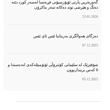
گەورەترین پارتی ئۆپۆزسیۆنی فڕەنسا لەسەر كورد دێتە
دەنگ و هێرشی توند دەكاتە سەر ماكرۆن
23.01.2026
دەزگای هەواڵگری بەریتانیا ئێس ئای ئێس
07.12.2025
شۆفێرێک لە سلێمانی کۆنترۆڵی ئۆتۆمبێلەکەی لەدەستدا و
8 کەس برینداربوون
05.12.2025
سۆسیال میدیا