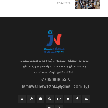
27.04.2026
ئه‌توانى له‌رێگاى ئیمه‌یڵ و ژماره‌ ته‌له‌فۆنه‌کانمانه‌وه‌
په‌یوه‌ندیمان پێوه‌بکه‌یت و راوسه‌رنج وپێشنیارو
داواکاریه‌کانى خۆت بخه‌یته‌روو.
07705066052
jamawar.news2014@gmail.com