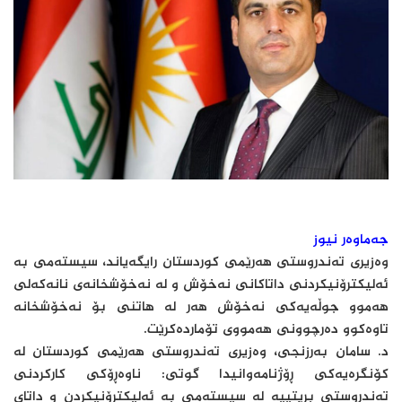
جەماوەر نیوز
وەزیری تەندروستی هەرێمی کوردستان رایگەیاند، سیستەمی بە
ئەلیکترۆنیکردنی داتاکانی نەخۆش و لە نەخۆشخانەی نانەکەلی
هەموو جوڵەیەکی نەخۆش هەر لە هاتنی بۆ نەخۆشخانە
تاوەکوو دەرچوونی هەمووی تۆماردەکرێت.
د. سامان بەرزنجی، وەزیری تەندروستی هەرێمی کوردستان لە
کۆنگرەیەکی ڕۆژنامەوانیدا گوتی: ناوەڕۆکی کارکردنی
تەندروستی بریتییە لە سیستەمی بە ئەلیکترۆنیکردن و داتای