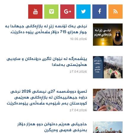
نرخی یەك ئۆنسە زێڕ لە بازاڕەكانی جیهاندا بە
چوار هەزارو 715 دۆلار مامەڵەی پێوە دەكرێت.
10.05.2026
پێشمەرگە لە نێوان ئاگری درۆنەکان و ساردیی
هەڵوێستی بەغدادا
27.04.2026
ئەمڕۆ دووشەممە 27ی نیسانی 2026 نرخی
دراوە جیهانییەكان لە بازاڕەكانی هەرێمی
كوردستان بەم شێوەیە مامەڵەی پێوەدەكرێت
27.04.2026
حاجیانی هەرێم دەتوانن دوو هەزار دۆلار
بەنرخی فەرمی وەربگرن