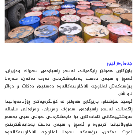
جەماوەر نیوز
پارێزگاری هەولێر ڕایگەیاند، لەسەر ڕاسپاردەی سەرۆک وەزیران،
ئەمڕۆ و سبەی دەست بەدابەشکردنی نەوت دەکەن، سەرەتا
پرۆسەکەش لەناوچە شاخاوییەکانەوە دەستپێ دەکات و دواتر
ناو شار.
ئومێد خۆشناو، پارێزگاری هەولێر لە کۆنگرەیەکی ڕۆژنامەوانیدا
ڕاگەیاند، لەسەر ڕاسپاردەی سەرۆک وەزیران، وەزارەتی سامانە
سروشتییەکانی ئامادەکاری بۆ دابەشکردنی نەوتی سپی بەسەر
هاووڵاتیاندا کردووە و ئەمڕۆ و سبەی دەست بەدابەشکردنی
نەوت دەکەن، پرۆسەکە سەرەتا لەناوچە شاخاوییەکانەوە