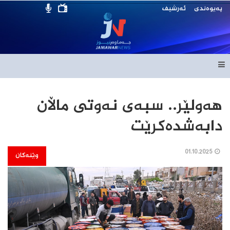
پەیوەندی
ئەرشیف
هەولێر.. سبەی نەوتی ماڵان
دابەشدەکرێت
01.10.2025
وێنەکان