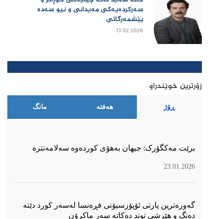
خاڵە سەید کاکە چیایەکی خۆڕاگر و
سەرکردەیەکی مەیدانی و نیو سەدە
پێشمەرگاتی
13.02.2026
زۆرترین خوێندراو
ڕۆژ
هەفتە
مانگ
برێت مەکگۆرک: جیهان بەهۆی کوردەوە سەلامەتترە
23.01.2026
گەورەترین پارتی ئۆپۆزسیۆنی فڕەنسا لەسەر كورد دێتە
دەنگ و هێرشی توند دەكاتە سەر ماكرۆن