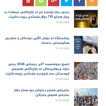
نرخی یەك ئۆنسە زێڕ لە بازاڕەكانی جیهاندا بە
چوار هەزارو 715 دۆلار مامەڵەی پێوە دەكرێت.
10.05.2026
پێشمەرگە لە نێوان ئاگری درۆنەکان و ساردیی
هەڵوێستی بەغدادا
27.04.2026
ئەمڕۆ دووشەممە 27ی نیسانی 2026 نرخی
دراوە جیهانییەكان لە بازاڕەكانی هەرێمی
كوردستان بەم شێوەیە مامەڵەی پێوەدەكرێت
27.04.2026
حاجیانی هەرێم دەتوانن دوو هەزار دۆلار
بەنرخی فەرمی وەربگرن
27.04.2026