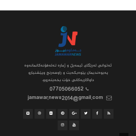
ئه‌توانى له‌رێگاى ئیمه‌یڵ و ژماره‌ ته‌له‌فۆنه‌کانمانه‌وه‌
په‌یوه‌ندیمان پێوه‌بکه‌یت و راوسه‌رنج وپێشنیارو
داواکاریه‌کانى خۆت بخه‌یته‌روو.
07705066052
jamawar.news2014@gmail.com