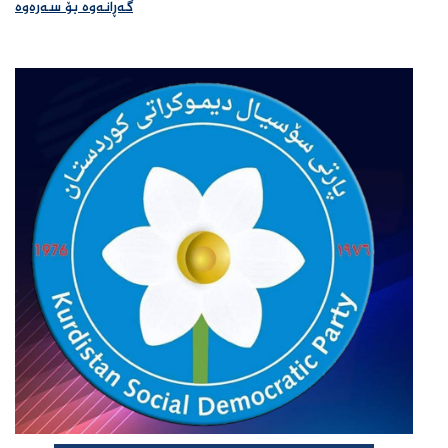
گەڕانەوە بۆ سەرەوە