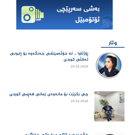
وتار
ڕۆژئاوا ... لە خۆڵەمێشی جەنگەوە بۆ ڕابونی
ئەقڵی کوردی
20.02.2026
چی بكرێت بۆ مانەوەی زمانی فەڕمی كوردی
20.02.2026