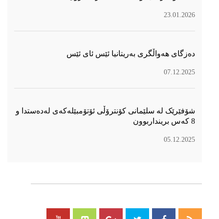
23.01.2026
دەزگای هەواڵگری بەریتانیا ئێس ئای ئێس
07.12.2025
شۆفێرێک لە سلێمانی کۆنترۆڵی ئۆتۆمبێلەکەی لەدەستدا و
8 کەس برینداربوون
05.12.2025
سۆسیال میدیا