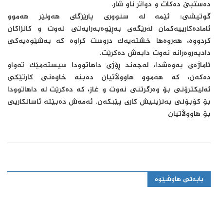
دەستپێ دەکات و دواتر ناو شار.
گوتیشی: ئێمە لە سنووری پارێزگای هەولێر هەموو
ئامادەکارییەکمان لەرێگەی بەڕێوەبەرایەتی نەوت و کانزاکان
کردووە، هەروەها خشتەیەک دروست کراوە کە بەشێوەیەکی
دادپەروەرانە نەوت دابەش دەکرێت.
ئاماژەی بەوەشدا، لەچەند ڕۆژی داهاتوودا سیستەمێک تەواو
دەکەن، کە هەموو هاووڵاتیان دەبنە خاوەنی کارتێکی
ئەلیکترۆنی بۆ وەرگرتنی نەوت و غاز، کە دەکرێت لە داهاتوودا
بۆ کۆبۆنی بەنزینیش کاری پێبکەن. ئەمەش دەبێتە ئاسانکاریی
بۆ هاووڵاتیان
بابەتی هاوشێوە