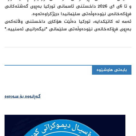
و تا 6ی 1ی 2026 داخستنی ئاسمانی توركیا بەڕوی گەشتەكانی
فڕۆكەخانەی نێودەوڵەتی سلێمانیدا درێژكراوەتەوە.
ئەمە لە كاتێكدایە، توركیا دەڵێت هۆكاری داخستنی وڵاتەكەی
بەڕوی فڕۆكەخانەی نێودەوڵەتی سلێمانی "نیگەرانیی ئەمنییە."
بابەتی هاوشێوە
گەڕانەوە بۆ سەرەوە