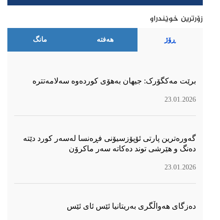
زۆرترین خوێندراو
ڕۆژ
هەفتە
مانگ
برێت مەکگۆرک: جیهان بەهۆی کوردەوە سەلامەتترە
23.01.2026
گەورەترین پارتی ئۆپۆزسیۆنی فڕەنسا لەسەر كورد دێتە
دەنگ و هێرشی توند دەكاتە سەر ماكرۆن
23.01.2026
دەزگای هەواڵگری بەریتانیا ئێس ئای ئێس