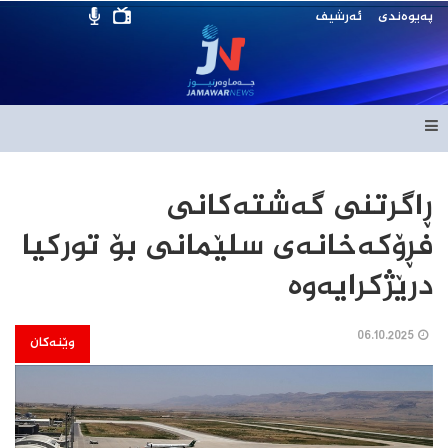
پەیوەندی
ئەرشیف
ڕاگرتنی گەشتەكانی
فڕۆكەخانەی سلێمانی بۆ توركیا
درێژكرایەوە
06.10.2025
وێنەکان