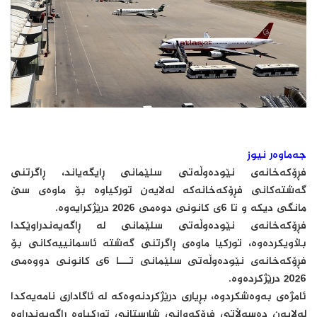
جەماوەر نیوز
فڕۆكەخانەی نێودەوڵەتی سلێمانی ڕایگەیاند، ڕاگرتنی
گەشتەكانی فڕۆكەخانەكە لەلایەن توركیاوە بۆ ماوەی سێ
مانگی دیكە و تا 6ی كانونی دوەمی 2026 درێژكرایەوە.
فڕۆكەخانەی نێودەوڵەتی سلێمانی لە ڕاگەیەندراوێكدا
بڵاویكردەوە، توركیا ماوەی ڕاگرتنی گەشتە ئاسمانییەكانی بۆ
فڕۆكەخانەی نێودەوڵەتی سلێمانی تـــــا 6ی كانونی دووەمی
2026 درێژكردەوە.
ئامژەی بەوەشكردوە، بڕیاری درێژكردنەوەكە لە ئاگاداری نامەیەكدا
لەلایەن دەسەڵاتی فڕۆكەوانی شارستانی توركیاوە ڕاگەیەندراوە