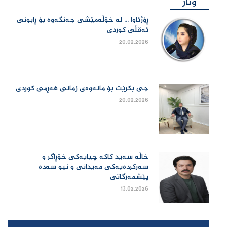
وتار
ڕۆژئاوا ... لە خۆڵەمێشی جەنگەوە بۆ ڕابونی
ئەقڵی کوردی
20.02.2026
چی بكرێت بۆ مانەوەی زمانی فەڕمی كوردی
20.02.2026
خاڵە سەید کاکە چیایەکی خۆڕاگر و
سەرکردەیەکی مەیدانی و نیو سەدە
پێشمەرگاتی
13.02.2026