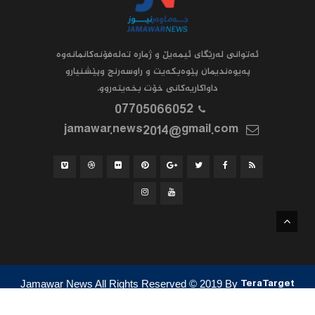
ئه‌توانى له‌رێگاى ئیمه‌یڵ و ژماره‌ ته‌له‌فۆنه‌کانمانه‌وه‌
په‌یوه‌ندیمان پێوه‌بکه‌یت و راوسه‌رنج وپێشنیارو
داواکاریه‌کانى خۆت بخه‌یته‌روو.
07705066052
jamawar.news2014@gmail.com
Jamawar News All Rights Reserved
© 2019
By
TeraTarget
ئێمە
پەیوەندی کردن