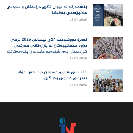
پێشمەرگە لە نێوان ئاگری درۆنەکان و ساردیی
هەڵوێستی بەغدادا
27.04.2026
ئەمڕۆ دووشەممە 27ی نیسانی 2026 نرخی
دراوە جیهانییەكان لە بازاڕەكانی هەرێمی
كوردستان بەم شێوەیە مامەڵەی پێوەدەكرێت
27.04.2026
حاجیانی هەرێم دەتوانن دوو هەزار دۆلار
بەنرخی فەرمی وەربگرن
27.04.2026