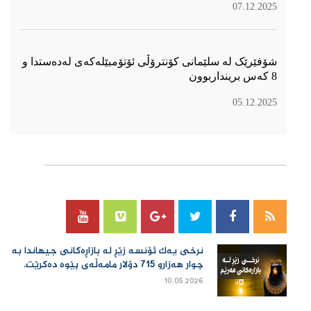
07.12.2025
شۆفێرێک لە سلێمانی کۆنترۆڵی ئۆتۆمبێلەکەی لەدەستدا و
8 کەس برینداربوون
05.12.2025
سۆسیال میدیا
نرخی یەك ئۆنسە زێڕ لە بازاڕەكانی جیهاندا بە
چوار هەزارو 715 دۆلار مامەڵەی پێوە دەكرێت.
10.05.2026