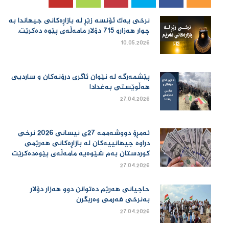
نرخی یەك ئۆنسە زێڕ لە بازاڕەكانی جیهاندا بە
چوار هەزارو 715 دۆلار مامەڵەی پێوە دەكرێت.
10.05.2026
پێشمەرگە لە نێوان ئاگری درۆنەکان و ساردیی
هەڵوێستی بەغدادا
27.04.2026
ئەمڕۆ دووشەممە 27ی نیسانی 2026 نرخی
دراوە جیهانییەكان لە بازاڕەكانی هەرێمی
كوردستان بەم شێوەیە مامەڵەی پێوەدەكرێت
27.04.2026
حاجیانی هەرێم دەتوانن دوو هەزار دۆلار
بەنرخی فەرمی وەربگرن
27.04.2026