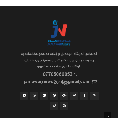
ئه‌توانى له‌رێگاى ئیمه‌یڵ و ژماره‌ ته‌له‌فۆنه‌کانمانه‌وه‌
په‌یوه‌ندیمان پێوه‌بکه‌یت و راوسه‌رنج وپێشنیارو
داواکاریه‌کانى خۆت بخه‌یته‌روو.
07705066052
jamawar.news2014@gmail.com