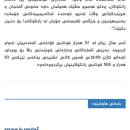
زانکۆکان، وەکو هەموو ساڵێک هەوڵمان داوە خەونی گەنجان و
خوێندکارانی وڵات لەنێو ناوەندە ئەکادیمییەکانی خۆماندا
بەدیبهێنرێن و جێگەی شایستەی خۆیان لە زانکۆکاندا بۆ دابین
بکرێت''.
ئەم ساڵ زیاتر لە 57 هەزار قوتابی قۆناخی ئامادەییان تەواو
کردووە. بەپێی ئامارەکانی وەزارەتی خوێندنی باڵا بۆ رووداو،
تاوەکو کاژێر 12:00ـی شەوی 02ـی تشرینی یەکەم، نزیکەی 53
هەزار و 500 قوتابی زانکۆلاینیان پڕکردووەتەوە.
بابەتی هاوشێوە
گەڕانەوە بۆ سەرەوە