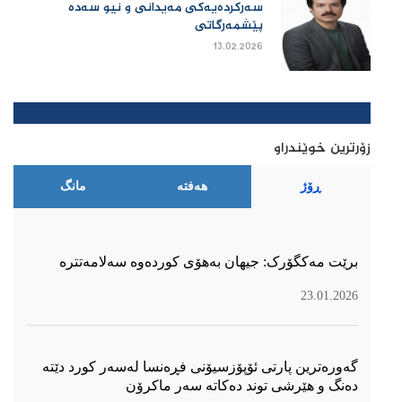
سەرکردەیەکی مەیدانی و نیو سەدە
پێشمەرگاتی
13.02.2026
زۆرترین خوێندراو
ڕۆژ
هەفتە
مانگ
برێت مەکگۆرک: جیهان بەهۆی کوردەوە سەلامەتترە
23.01.2026
گەورەترین پارتی ئۆپۆزسیۆنی فڕەنسا لەسەر كورد دێتە
دەنگ و هێرشی توند دەكاتە سەر ماكرۆن