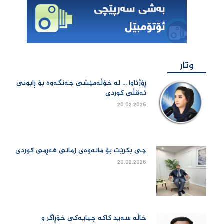
وتار
ڕۆژئاوا ... لە خۆڵەمێشی جەنگەوە بۆ ڕابونی
ئەقڵی کوردی
20.02.2026
چی بكرێت بۆ مانەوەی زمانی فەڕمی كوردی
20.02.2026
خاڵە سەید کاکە چیایەکی خۆڕاگر و