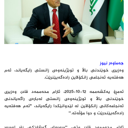
جەماوەر نیوز
وەزیری خوێندنی باڵا و توێژینەوەی زانستی رایگەیاند، ئەم
هەفتەیە ئەنجامی زانکۆلاین رادەگەیێنرێت.
ئەمڕۆ یەکشەممە 12-10-2025، ئارام محەممەد قادر، وەزیری
خوێندنی باڵا و توێژینەوەی زانستی لەبارەی راگەیاندنی
ئەنجامەکانی زانکۆلاین لە لێدوانێکدا رایگەیاند، "ئەم هەفتەیە
رادەگەیێندرێت و دوا مۆڵەتە.''
ئارام محەممەد قادر وتی، ''سەرەڕای گوشارێکی زۆر لەسەر