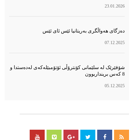
23.01.2026
دەزگای هەواڵگری بەریتانیا ئێس ئای ئێس
07.12.2025
شۆفێرێک لە سلێمانی کۆنترۆڵی ئۆتۆمبێلەکەی لەدەستدا و
8 کەس برینداربوون
05.12.2025
سۆسیال میدیا