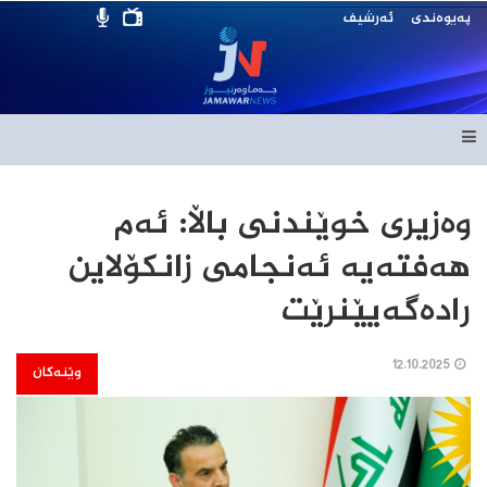
پەیوەندی
ئەرشیف
وەزیری خوێندنی باڵا: ئەم
هەفتەیە ئەنجامی زانکۆلاین
رادەگەیێنرێت
12.10.2025
وێنەکان