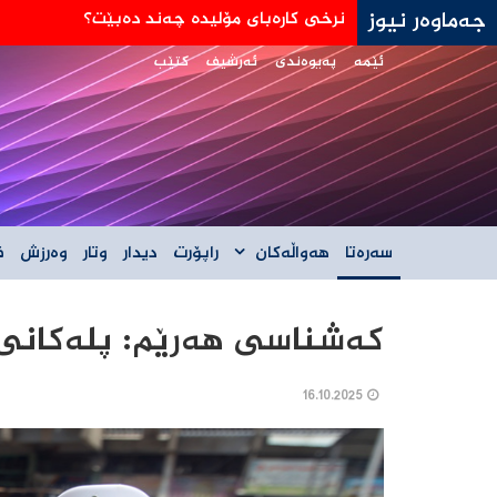
جەماوەر نیوز
جه‌ی دی ڤانس: هێڵی سورمان له‌دانوستانه‌كان له
ئێمە
پەیوەندی
ئەرشیف
کتێب
سەرەتا
هەواڵەکان
راپۆرت
دیدار
وتار
وەرزش
ف
کەشناسی هەرێم: پلەکانی 
16.10.2025