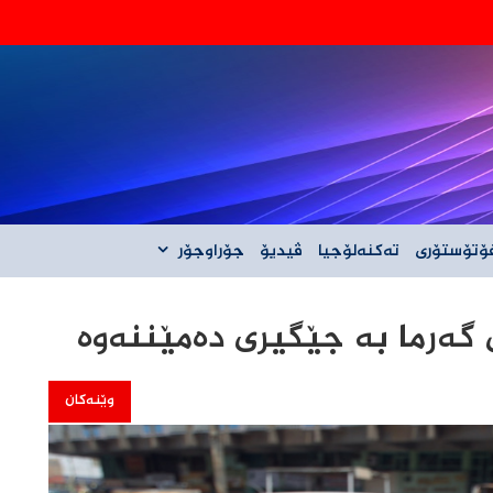
‌گه‌ڵ ئێران نیه‌
ۆتۆستۆری
تەکنەلۆجیا
ڤیدیۆ
جۆراوجۆر
گەرما بە جێگیری دەمێننەوە
وێنەکان