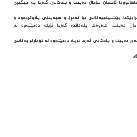
کانی کەشناسی لە 48 سەعاتی داهاتوودا ئاسمان ساماڵ دەبێت و پلەکانی گەرما بە جێگیری
اوێکدا پێشبینییەکانی بۆ ئەمڕۆ و سبەینێی بڵاوکردەوە و
ماڵ دەبێت، هەروەها پلەکانی گەرما نزیک دەبێتەوە لە
ور دەبێت و پلەکانی گەرما نزیک دەبێتەوە لە تۆمارکراوەکانی
زی