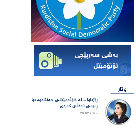
وتار
ڕۆژئاوا ... لە خۆڵەمێشی جەنگەوە بۆ
ڕابونی ئەقڵی کوردی
20.02.2026