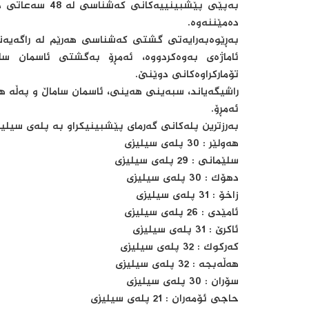
بەپێی پێشبینییە
دەمێننەوە.
بەڕێوەبەرایەتی گشتی کەشناسی هەرێم لە راگەیەنر
ئاماژەی بەوەکردووە، ئەمڕۆ بەگشتی ئاسمان سا
تۆمارکراوەکانی دوێنێ.
راشیگەیاند، سبەینی هەینی، ئاسمان ساماڵ و پەڵە هە
ئەمڕۆ.
بەرزترین پلەکانی گەرمای پێشبینیکراو بە پلەی سیلی
هەولێر : 30 پلەی سیلیزی
سلێمانی : 29 پلەی سیلیزی
دهۆک : 30 پلەی سیلیزی
زاخۆ : 31 پلەی سیلیزی
ئامێدی : 26 پلەی سیلیزی
ئاکرێ : 31 پلەی سیلیزی
کەرکوک : 32 پلەی سیلیزی
هەڵەبجە : 32 پلەی سیلیزی
سۆران : 30 پلەی سیلیزی
حاجی ئۆمەران : 21 پلەی سیلیزی