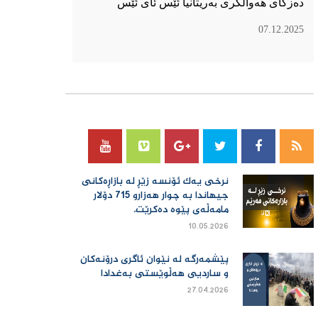
دەزگای هەواڵگری بەریتانیا ئێس ئای ئێس
07.12.2025
سۆسیال میدیا
نرخی یەك ئۆنسە زێڕ لە بازاڕەكانی
جیهاندا بە چوار هەزارو 715 دۆلار
مامەڵەی پێوە دەكرێت.
10.05.2026
پێشمەرگە لە نێوان ئاگری درۆنەکان
و ساردیی هەڵوێستی بەغدادا
27.04.2026