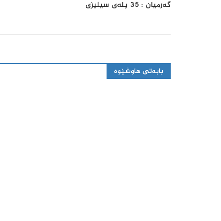
گەرمیان : 35 پلەی سیلیزی
بابەتی هاوشێوە