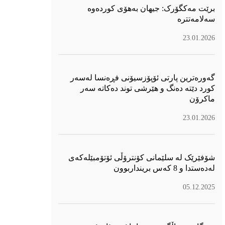
برێت مەکگۆرک: جیهان بەهۆی کوردەوە
سەلامەتترە
23.01.2026
گەورەترین پارتی ئۆپۆزسیۆنی فڕەنسا لەسەر
كورد دێتە دەنگ و هێرشی توند دەكاتە سەر
ماكرۆن
23.01.2026
شۆفێرێک لە سلێمانی کۆنترۆڵی ئۆتۆمبێلەکەی
لەدەستدا و 8 کەس برینداربوون
05.12.2025