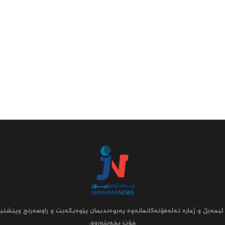
ئیمه‌یڵ و ژماره‌ ته‌له‌فۆنه‌کانمانه‌وه‌ په‌یوه‌ندیمان پێوه‌بکه‌یت و راوسه‌رنج وپێشنیا
خۆت بخه‌یته‌روو.