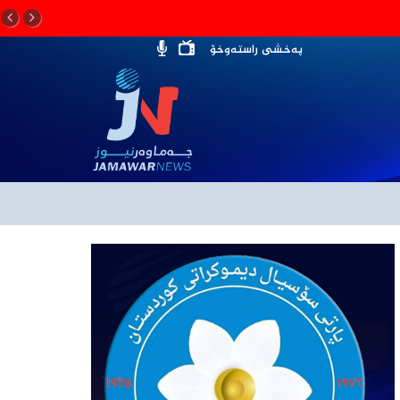
پەخشی راستەوخۆ