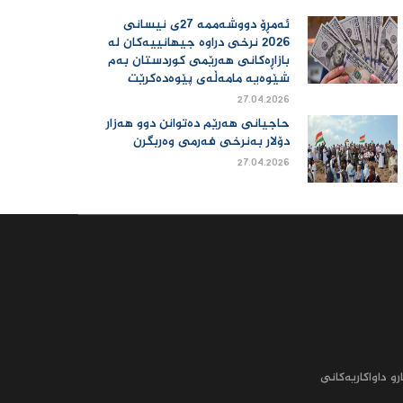
ئەمڕۆ دووشەممە 27ی نیسانی
2026 نرخی دراوە جیهانییەكان لە
بازاڕەكانی هەرێمی كوردستان بەم
شێوەیە مامەڵەی پێوەدەكرێت
27.04.2026
حاجیانی هەرێم دەتوانن دوو هەزار
دۆلار بەنرخی فەرمی وەربگرن
27.04.2026
رو داواکاریه‌کانى