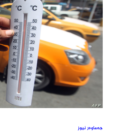
جەماوەر نیوز