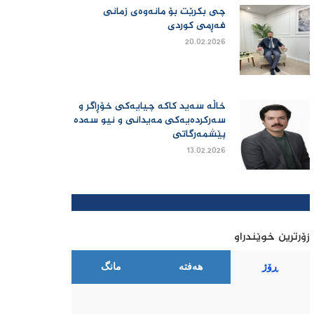
چی بكرێت بۆ مانەوەی زمانی
فەڕمی كوردی
20.02.2026
خاڵە سەید کاکە چیایەکی خۆڕاگر و
سەرکردەیەکی مەیدانی و نیو سەدە
پێشمەرگاتی
13.02.2026
زۆرترین خوێندراو
ڕۆژ
هەفتە
مانگ