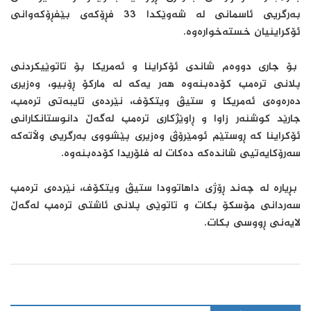
بەرگریی ئاسمانی لە شەوێکدا 33 فڕۆکەی بێفڕۆکەوانی
ئۆکراینیان خستەخوارەوە.
بۆ جاری دووەم شاندی ئۆکراینا و ئەمریکا بۆ تاتوێیکردنی
پلانی ترەمپ کۆدەبنەوە هەر یەکە لە مارکۆ ڕۆبیو، وەزیری
دەرەوەی ئەمریکا و ستیڤ ویتکۆف، نێردەی تایبەتی ترەمپ،
جارێد کوشنەر زاوا و ڕاوێژکاری ترەمپ لەگەڵ دانوستانکارانی
ئۆکراینا کە ڕوستێم ئومێرۆڤ وەزیری پێشووی بەرگریی وڵاتەکە
سەرۆکایەتیی شاندەکە دەکات لە فلۆریدا کۆدەبنەوە.
بڕیارە لە چەند ڕۆژی داهاتوودا ستیڤ ویتکۆف، نێردەی ترەمپ
سەردانی مۆسکۆ بکات و تاتوێی پلانی ئاشتی ترەمپ لەگەڵ
لایەنی ڕووسی بکات.