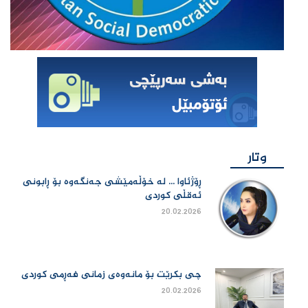
وتار
ڕۆژئاوا ... لە خۆڵەمێشی جەنگەوە بۆ ڕابونی
ئەقڵی کوردی
20.02.2026
چی بكرێت بۆ مانەوەی زمانی فەڕمی كوردی
20.02.2026