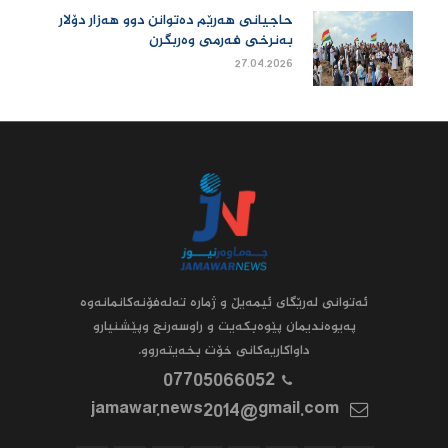
حاجیانی هەرێم دەتوانن دوو هەزار دۆلار
بەنرخی فەرمی وەربگرن
27.04.2026
ئه‌توانى له‌رێگاى ئیمه‌یڵ و ژماره‌ ته‌له‌فۆنه‌کانمانه‌وه‌
په‌یوه‌ندیمان پێوه‌بکه‌یت و راوسه‌رنج وپێشنیارو
داواکاریه‌کانى خۆت بخه‌یته‌روو.
07705066052
jamawar.news2014@gmail.com