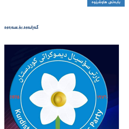
بابەتی هاوشێوە
گەڕانەوە بۆ سەرەوە