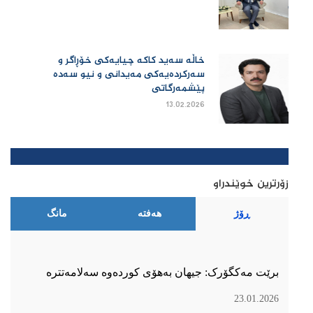
خاڵە سەید کاکە چیایەکی خۆڕاگر و
سەرکردەیەکی مەیدانی و نیو سەدە
پێشمەرگاتی
13.02.2026
زۆرترین خوێندراو
ڕۆژ
هەفتە
مانگ
برێت مەکگۆرک: جیهان بەهۆی کوردەوە سەلامەتترە
23.01.2026