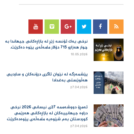
نرخی یەك ئۆنسە زێڕ لە بازاڕەكانی جیهاندا بە
چوار هەزارو 715 دۆلار مامەڵەی پێوە دەكرێت.
10.05.2026
پێشمەرگە لە نێوان ئاگری درۆنەکان و ساردیی
هەڵوێستی بەغدادا
27.04.2026
ئەمڕۆ دووشەممە 27ی نیسانی 2026 نرخی
دراوە جیهانییەكان لە بازاڕەكانی هەرێمی
كوردستان بەم شێوەیە مامەڵەی پێوەدەكرێت
27.04.2026