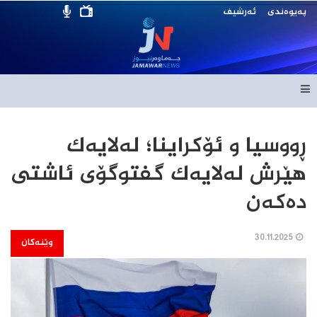
پەیوەندی
ئەرشیف
ڕووسیا و ئۆکراینا؛ لەلایەک
هێرش لەلایەک گفتوگۆی ئاشتی
دەکەن
30.11.2025
وێنەکان