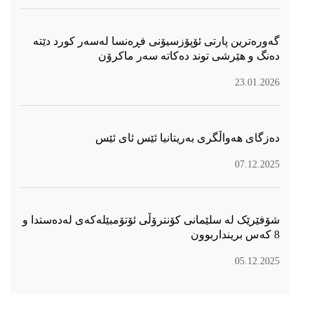
گەورەترین پارتی ئۆپۆزسیۆنی فڕەنسا لەسەر كورد دێتە
دەنگ و هێرشی توند دەكاتە سەر ماكرۆن
23.01.2026
دەزگای هەواڵگری بەریتانیا ئێس ئای ئێس
07.12.2025
شۆفێرێک لە سلێمانی کۆنترۆڵی ئۆتۆمبێلەکەی لەدەستدا و
8 کەس برینداربوون
05.12.2025
سۆسیال میدیا