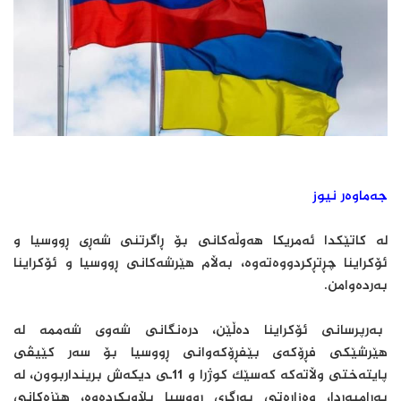
جەماوەر نیوز
لە کاتێکدا ئەمریکا هەوڵەکانی بۆ ڕاگرتنی شەڕی ڕووسیا و
ئۆکراینا چڕتڕکردووەتەوە، بەڵام هێرشەکانی ڕووسیا و ئۆکراینا
بەردەوامن.
بەرپرسانی ئۆکراینا دەڵێن، درەنگانی شەوی شەممە لە
هێرشێکی فڕۆکەی بێفڕۆکەوانی ڕووسیا بۆ سەر کێیڤی
پایتەختی وڵاتەکە کەسێک کوژرا و 11ـی دیکەش برینداربوون، لە
بەرامبەردا، وەزارەتی بەرگری ڕووسیا بڵاویکردەوە، هێزەکانی