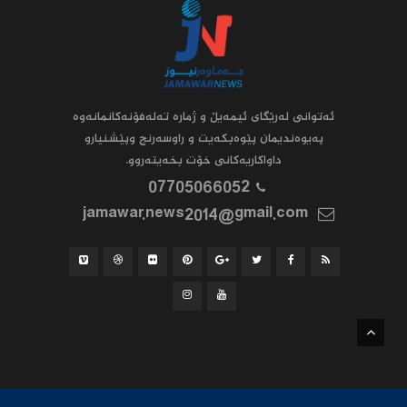
ئه‌توانى له‌رێگاى ئیمه‌یڵ و ژماره‌ ته‌له‌فۆنه‌کانمانه‌وه‌
په‌یوه‌ندیمان پێوه‌بکه‌یت و راوسه‌رنج وپێشنیارو
داواکاریه‌کانى خۆت بخه‌یته‌روو.
07705066052
jamawar.news2014@gmail.com