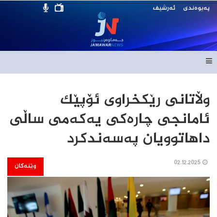
پەیوەندی
ئەرشیف
وڵاتانی رێکخراوی ئۆپێک
ئامانجی چارەکی یەکەمی ساڵی
داهاتوویان پەسەندکرد
02.12.2025
وێنەکان