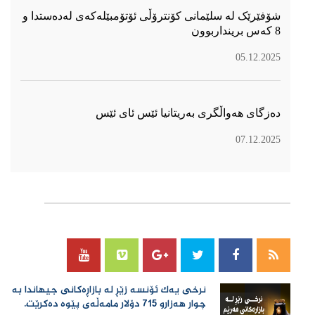
شۆفێرێک لە سلێمانی کۆنترۆڵی ئۆتۆمبێلەکەی لەدەستدا و
8 کەس برینداربوون
05.12.2025
دەزگای هەواڵگری بەریتانیا ئێس ئای ئێس
07.12.2025
سۆسیال میدیا
نرخی یەك ئۆنسە زێڕ لە بازاڕەكانی جیهاندا بە
چوار هەزارو 715 دۆلار مامەڵەی پێوە دەكرێت.