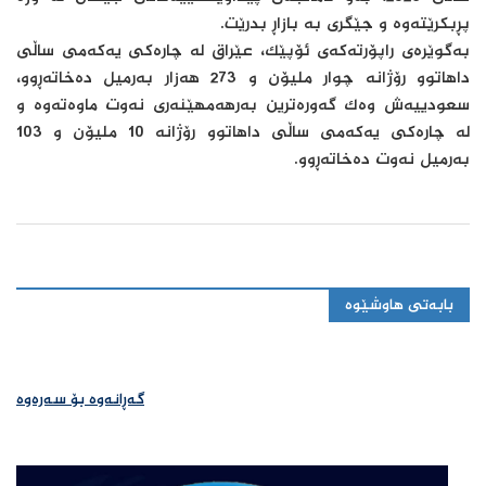
پڕبکرێتەوە و جێگری بە بازاڕ بدرێت.
بەگوێرەی راپۆرتەکەی ئۆپێک، عێراق لە چارەکی یەکەمی ساڵی
داهاتوو رۆژانە چوار ملیۆن و 273 هەزار بەرمیل دەخاتەڕوو،
سعودییەش وەک گەورەترین بەرهەمهێنەری نەوت ماوەتەوە و
لە چارەکی یەکەمی ساڵی داهاتوو رۆژانە 10 ملیۆن و 103
بەرمیل نەوت دەخاتەڕوو.
بابەتی هاوشێوە
گەڕانەوە بۆ سەرەوە