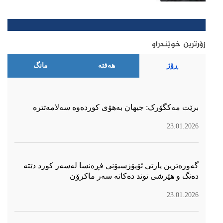
زۆرترین خوێندراو
ڕۆژ
هەفتە
مانگ
برێت مەکگۆرک: جیهان بەهۆی کوردەوە سەلامەتترە
23.01.2026
گەورەترین پارتی ئۆپۆزسیۆنی فڕەنسا لەسەر كورد دێتە
دەنگ و هێرشی توند دەكاتە سەر ماكرۆن
23.01.2026