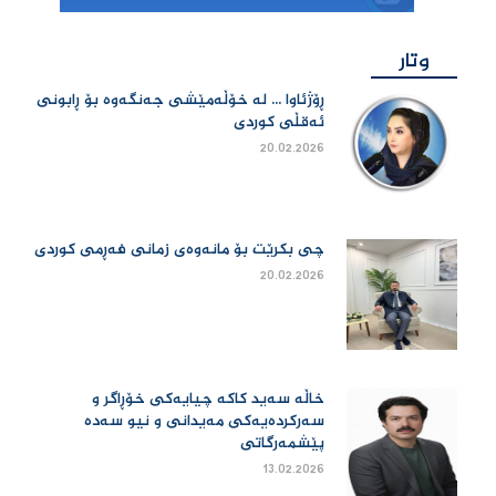
وتار
ڕۆژئاوا ... لە خۆڵەمێشی جەنگەوە بۆ ڕابونی
ئەقڵی کوردی
20.02.2026
چی بكرێت بۆ مانەوەی زمانی فەڕمی كوردی
20.02.2026
خاڵە سەید کاکە چیایەکی خۆڕاگر و
سەرکردەیەکی مەیدانی و نیو سەدە
پێشمەرگاتی
13.02.2026