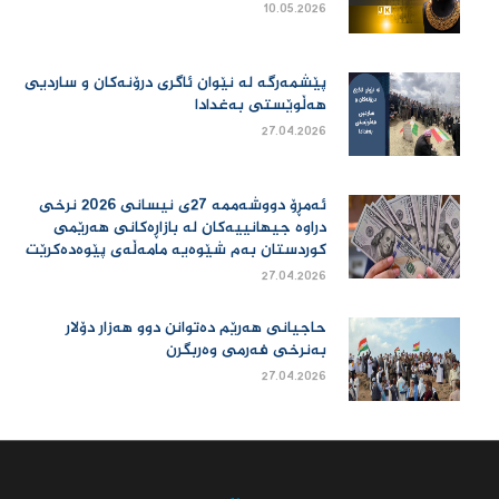
10.05.2026
پێشمەرگە لە نێوان ئاگری درۆنەکان و ساردیی
هەڵوێستی بەغدادا
27.04.2026
ئەمڕۆ دووشەممە 27ی نیسانی 2026 نرخی
دراوە جیهانییەكان لە بازاڕەكانی هەرێمی
كوردستان بەم شێوەیە مامەڵەی پێوەدەكرێت
27.04.2026
حاجیانی هەرێم دەتوانن دوو هەزار دۆلار
بەنرخی فەرمی وەربگرن
27.04.2026