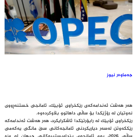
جەماوەر نیوز
هەر هەشت ئەندامەکەی رێکخراوی ئۆپێک، ئامانجی خستنەڕووی
نەوتیان لە رۆژێکدا بۆ ساڵی داهاتوو بڵاوکردەوە.
رێکخراوی ئۆپێک لە راپۆرتێکدا ئاشکرایکرد، هەر هەشت ئەندامەکە
رێککەوتن لەسەر دیاریکردنی ئامانجەکانی سێ مانگی یەکەمی
ساڵی 2026، بەو ئامانجەی پێداویستییەکانی جیهان لە وزە