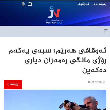
پەیوەندی
ئەرشیف
ئەوقافی هەرێم: سبەی یەکەم
رۆژی مانگی رەمەزان دیاری
دەکەین
16.02.2026
وێنەکان