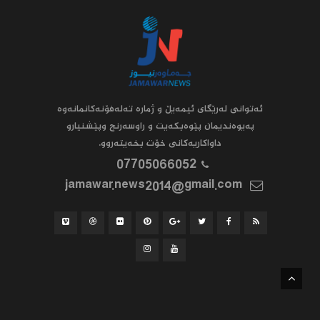
ئه‌توانى له‌رێگاى ئیمه‌یڵ و ژماره‌ ته‌له‌فۆنه‌کانمانه‌وه‌
په‌یوه‌ندیمان پێوه‌بکه‌یت و راوسه‌رنج وپێشنیارو
داواکاریه‌کانى خۆت بخه‌یته‌روو.
07705066052
jamawar.news2014@gmail.com