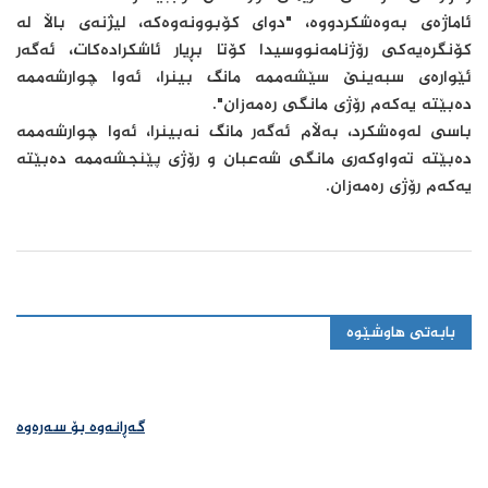
ئاماژەی بەوەشکردووە، "دوای کۆبوونەوەکە، لیژنەی باڵا لە
کۆنگرەیەکی رۆژنامەنووسیدا کۆتا بڕیار ئاشکرادەکات، ئەگەر
ئێوارەی سبه‌ینێ سێشه‌ممه‌ مانگ بینرا، ئەوا چوارشه‌ممه‌
دەبێتە یەکەم رۆژی مانگی رەمەزان".
باسی لەوەشکرد، بەڵام ئەگەر مانگ نەبینرا، ئەوا چوارشه‌ممه‌
دەبێتە تەواوکەری مانگی شەعبان و رۆژی پێنجشه‌ممه‌ دەبێتە
یەکەم رۆژی رەمەزان.
بابەتی هاوشێوە
گەڕانەوە بۆ سەرەوە