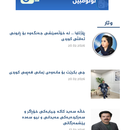
وتار
ڕۆژئاوا ... لە خۆڵەمێشی جەنگەوە بۆ ڕابونی
ئەقڵی کوردی
20.02.2026
چی بكرێت بۆ مانەوەی زمانی فەڕمی كوردی
20.02.2026
خاڵە سەید کاکە چیایەکی خۆڕاگر و
سەرکردەیەکی مەیدانی و نیو سەدە
پێشمەرگاتی