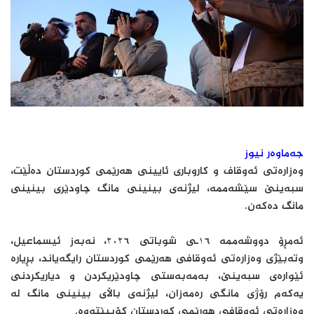
جەماوەر نیوز
وەزارەتی ئەوقاف و کاروباری ئایینی هەرێمی کوردستان دەڵێت،
سبەینێ سێشەممە، لیژنەی بینینی مانگ چاودێری بینینی
مانگ دەکەن.
ئەمڕۆ دووشەممە ١٦ـی شوباتی ٢٠٢٦، نەبەز ئیسماعیل،
وتەبێژی وەزارەتی ئەوقافی هەرێمی کوردستان رایگەیاند، بڕیارە
ئێوارەی سبه‌ینێ، بەمەبەستی چاودێریکردن و دیاریکردنی
یەکەم رۆژی مانگی رەمەزان، لیژنەی باڵای بینینی مانگ لە
وەزارەتی ئەوقافی هەرێمی کوردستان کۆببێتەوە.