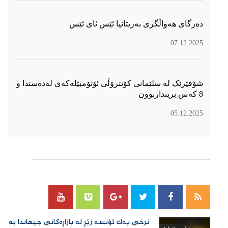
دەزگای هەواڵگری بەریتانیا ئێس ئای ئێس
07.12.2025
شۆفێرێک لە سلێمانی کۆنترۆڵی ئۆتۆمبێلەکەی لەدەستدا و
8 کەس برینداربوون
05.12.2025
سۆسیال میدیا
نرخی یەك ئۆنسە زێڕ لە بازاڕەكانی جیهاندا بە