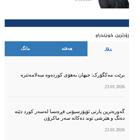
13.02.2026
زۆرترین خوێندراو
ڕۆژ
هەفتە
مانگ
برێت مەکگۆرک: جیهان بەهۆی کوردەوە سەلامەتترە
23.01.2026
گەورەترین پارتی ئۆپۆزسیۆنی فڕەنسا لەسەر كورد دێتە
دەنگ و هێرشی توند دەكاتە سەر ماكرۆن
23.01.2026