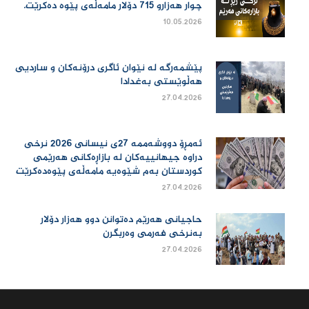
چوار هەزارو 715 دۆلار مامەڵەی پێوە دەكرێت.
10.05.2026
پێشمەرگە لە نێوان ئاگری درۆنەکان و ساردیی
هەڵوێستی بەغدادا
27.04.2026
ئەمڕۆ دووشەممە 27ی نیسانی 2026 نرخی
دراوە جیهانییەكان لە بازاڕەكانی هەرێمی
كوردستان بەم شێوەیە مامەڵەی پێوەدەكرێت
27.04.2026
حاجیانی هەرێم دەتوانن دوو هەزار دۆلار
بەنرخی فەرمی وەربگرن
27.04.2026