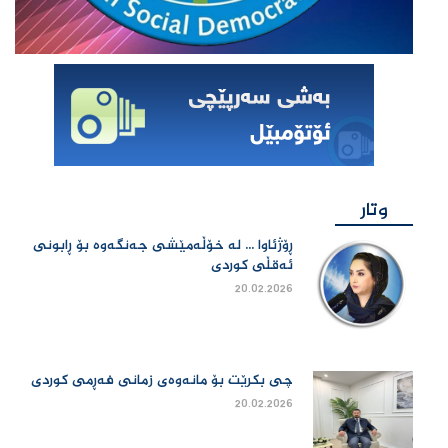
وتار
ڕۆژئاوا ... لە خۆڵەمێشی جەنگەوە بۆ ڕابونی
ئەقڵی کوردی
20.02.2026
چی بكرێت بۆ مانەوەی زمانی فەڕمی كوردی
20.02.2026