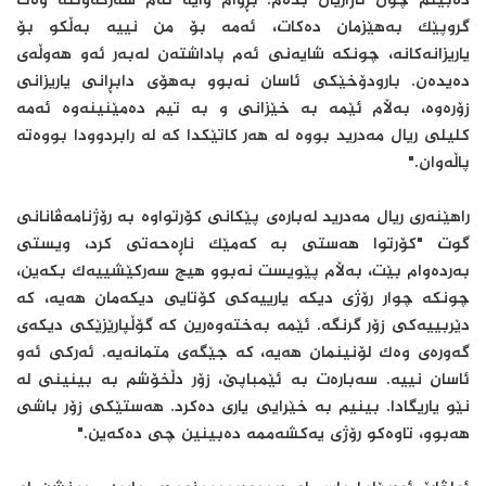
دەبینم چۆن ئازاریان بدەم. بڕوام وایە ئەم سەرکەوتنە وەک
گروپێک بەهێزمان دەکات، ئەمە بۆ من نییە بەڵکو بۆ
یاریزانەکانە، چونکە شایەنی ئەم پاداشتەن لەبەر ئەو هەوڵەی
دەیدەن. بارودۆخێکی ئاسان نەبوو بەهۆی دابڕانی یاریزانی
زۆرەوە، بەڵام ئێمە بە خێزانی و بە تیم دەمێنینەوە ئەمە
کلیلی ریال مەدرید بووە لە هەر کاتێکدا کە لە رابردوودا بووەتە
پاڵەوان."
راهێنەری ریال مەدرید لەبارەی پێکانی کۆرتواوە بە رۆژنامەڤانانی
گوت "کۆرتوا هەستی بە کەمێک ناڕەحەتی کرد، ویستی
بەردەوام بێت، بەڵام پێویست نەبوو هیچ سەرکێشییەک بکەین،
چونکە چوار رۆژی دیکە یارییەکی کۆتایی دیکەمان هەیە، کە
دێربییەکی زۆر گرنگە. ئێمە بەختەوەرین کە گۆڵپارێزێکی دیکەی
گەورەی وەک لۆنینمان هەیە، کە جێگەی متمانەیە. ئەرکی ئەو
ئاسان نییە. سەبارەت بە ئێمباپێ، زۆر دڵخۆشم بە بینینی لە
نێو یاریگادا. بینیم بە خێرایی یاری دەکرد. هەستێکی زۆر باشی
هەبوو، تاوەکو رۆژی یەکشەممە دەبینین چی دەکەین."