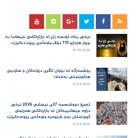
نرخی یەك ئۆنسە زێڕ لە بازاڕەكانی جیهاندا بە
چوار هەزارو 715 دۆلار مامەڵەی پێوە دەكرێت.
10.05.2026
پێشمەرگە لە نێوان ئاگری درۆنەکان و ساردیی
هەڵوێستی بەغدادا
27.04.2026
ئەمڕۆ دووشەممە 27ی نیسانی 2026 نرخی
دراوە جیهانییەكان لە بازاڕەكانی هەرێمی
كوردستان بەم شێوەیە مامەڵەی پێوەدەكرێت
27.04.2026