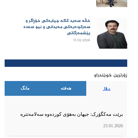
خاڵە سەید کاکە چیایەکی خۆڕاگر و
سەرکردەیەکی مەیدانی و نیو سەدە
پێشمەرگاتی
13.02.2026
زۆرترین خوێندراو
ڕۆژ
هەفتە
مانگ
برێت مەکگۆرک: جیهان بەهۆی کوردەوە سەلامەتترە
23.01.2026