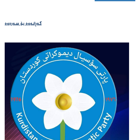
گەڕانەوە بۆ سەرەوە