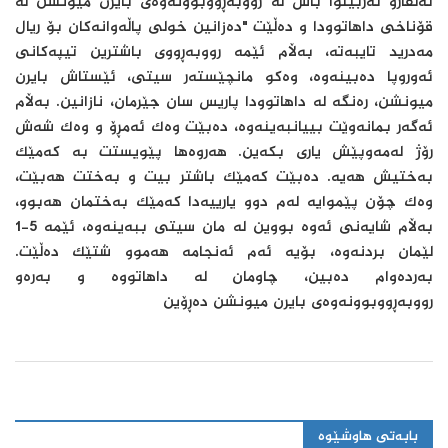
ئەلڤارۆ ئەربێلوا باس لە رووبەڕووبوونەوەی بایرن میونشن لە
قۆناخی داهاتوودا و دەڵێت "دەزانین خولی پاڵەوانەکان بۆ ریال
مەدرید تایبەتە، بەڵام ئێمە رووبەڕووی باشترین تیپەکانی
ئەوروپا دەبینەوە، وەکو مانچێستەر سیتی، ئێستاش بایرن
میونشن، رەنگە لە داهاتوودا پاریس سان جێرمان، نازانین. بەڵام
ئەگەر بمانەوێت بییانبەینەوە، دەبێت وەک ئەمڕۆ و وەک شەش
رۆژ لەمەوپێش یاری بکەین. هەروەها پێویستت بە کەمێک
بەختیش هەیە. دەبێت کەمێک باشتر بیت و بەختت هەبێت،
وەک چۆن پێموایە لەم دوو یارییەدا کەمێک بەختمان هەبوو،
بەڵام شایەنی ئەوە بووین لە مان سیتی ببەینەوە، ئێمە 5-1
لێمان بردنەوە، بۆیە ئەم ئەنجامە هەموو شتێک دەڵێت.
بەردەوام دەبین، چاومان لە داهاتووە و بەرەو
رووبەڕووبوونەوەی بایرن میونشن دەڕۆین
بابەتی هاوشێوە