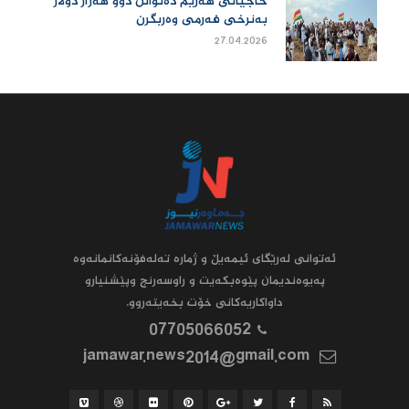
حاجیانی هەرێم دەتوانن دوو هەزار دۆلار
بەنرخی فەرمی وەربگرن
27.04.2026
ئه‌توانى له‌رێگاى ئیمه‌یڵ و ژماره‌ ته‌له‌فۆنه‌کانمانه‌وه‌
په‌یوه‌ندیمان پێوه‌بکه‌یت و راوسه‌رنج وپێشنیارو
داواکاریه‌کانى خۆت بخه‌یته‌روو.
07705066052
jamawar.news2014@gmail.com