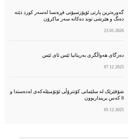
گەورەترین پارتی ئۆپۆزسیۆنی فڕەنسا لەسەر كورد دێتە
دەنگ و هێرشی توند دەكاتە سەر ماكرۆن
23.01.2026
دەزگای هەواڵگری بەریتانیا ئێس ئای ئێس
07.12.2025
شۆفێرێک لە سلێمانی کۆنترۆڵی ئۆتۆمبێلەکەی لەدەستدا و
8 کەس برینداربوون
05.12.2025
سۆسیال میدیا