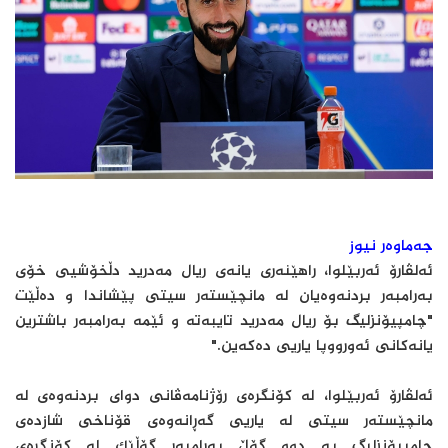
جەماوەر نیوز
ئەلڤارۆ ئەربێلوا، راهێنەری یانەی ریال مەدرید دڵخۆشیی خۆی
بەرامبەر بردنەوەیان لە مانچێستەر سیتی پێشاندا و دەڵێت
"چامپیۆنزلیگ بۆ ریال مەدرید تایبەتە و ئێمە بەرامبەر باشترین
یانەکانی ئەورووپا یاریی دەکەین."
ئەلڤارۆ ئەربێلوا، لە کۆنگرەی رۆژنامەڤانی دوای بردنەوەی لە
مانچێستەر سیتی لە یاریی گەڕانەوەی قۆناخی شازدەی
چامپیۆنزلیگ بە دوو گۆڵ بەرامبەر گۆڵێک لە کۆنگرەی