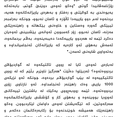
رۆژنامەڤانیدا گوتی "وەکو ئەوەی دوێنێ گوتم، بابەتەکە
پەیوەندی بە کوالێتی و رەفتار و بەهرەی یاریزانەکانەوە هەیە،
بردنەوە لەم دوو یارییەدا ئاڵۆزە و ئاسان نەبوو، چونکە بەرامبەر
تیپێکی گەورە وەستاین و خاوەنی پێکهاتە و راهێنەرێکی
مەزنە، ئاسان نەبوو. زۆر کەمبوون ئەوانەی پێشبینی ئەوەیان
دەکرد ئێمە لە هەردوو یارییەکەدا دەیبەینەوە، بەڵام بردمانەوە،
ئەمەش بەهۆی ئەو کارەیە کە یاریزانەکان ئەنجامیانداوە و
بەتەواوی شایەنی ئەمەن."
لەبارەی ئەوەی ئایا لە رووی تاکتیکەوە لە گواردیۆلای
بردووەتەوە؟ ئەربێلوا دەڵێت "هەرگیز ناوێرم بڵێم کە لە رووی
تاکتیکییەوە لە پێپ گواردیۆلام بردەوە، چونکە ئەو نزیکەی
1000 یاریی وەک راهێنەر ئەنجامداوە. ئەو نازناوی زۆری
بردووەتەوە. ئێمە رووبەڕووی یەکێک لە باشترین تیپەکانی
ئەوروپا بووینەوە و بەهۆی کار و کۆششی یاریزانەکانمانەوە
سەرکەوتین، کە تێگەیشتن لەوەی داوامان لێکردبوون. وەکو
راهێنەرێک هەمیشە خوێندنەوە بۆ رکابەرەکانمان دەکەم و