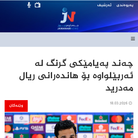
پەیوەندی
ئەرشیف
چەند پەیامێکی گرنگ لە
ئەربێلواوە بۆ هاندەرانی ریال
مەدرید
18.03.2026
وێنەکان