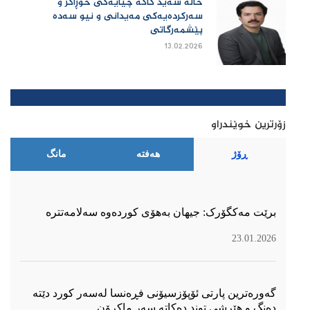
خاڵە سەید کاکە چیایەکی خۆڕاگر و
سەرکردەیەکی مەیدانی و نیو سەدە
پێشمەرگاتی
13.02.2026
زۆرترین خوێندراو
ڕۆژ
هەفتە
مانگ
برێت مەکگۆرک: جیهان بەهۆی کوردەوە سەلامەتترە
23.01.2026
گەورەترین پارتی ئۆپۆزسیۆنی فڕەنسا لەسەر كورد دێتە
دەنگ و هێرشی توند دەكاتە سەر ماكرۆن