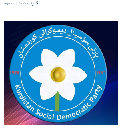
گەڕانەوە بۆ سەرەوە