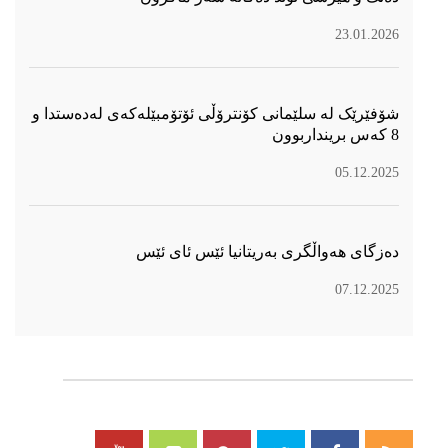
23.01.2026
شۆفێرێک لە سلێمانی کۆنترۆڵی ئۆتۆمبێلەکەی لەدەستدا و
8 کەس برینداربوون
05.12.2025
دەزگای هەواڵگری بەریتانیا ئێس ئای ئێس
07.12.2025
سۆسیال میدیا