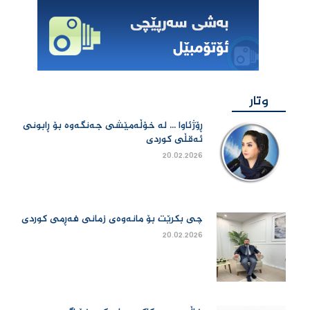
وتار
ڕۆژئاوا ... لە خۆڵەمێشی جەنگەوە بۆ ڕابونی
ئەقڵی کوردی
20.02.2026
چی بكرێت بۆ مانەوەی زمانی فەڕمی كوردی
20.02.2026