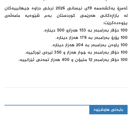
ئەمڕۆ یەكشەممە 19ی نیسانی 2026 نرخی دراوە جیهانییەكان
لە بازاڕەكانی هەرێمی كوردستان بەم شێوەیە مامەڵەی
پێوەدەكرێت:
100 دۆلار بەرامبەر بە 153 هەزارو 500 دینارە.
100 یۆرۆ بەرامبەر بە 179 هەزار دینارە.
100 پاوەن بەرامبەر بە 204 هەزار دینارە.
100 دۆلار بەرامبەر بە چوار هەزار و 350 لیرەی توركییە.
100 دۆلار بەرامبەر 12 ملیۆن و 400 هەزار تمەنی ئێرانییە.
بابەتی هاوشێوە