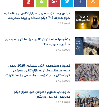
نرخی یەك ئۆنسە زێڕ لە بازاڕەكانی جیهاندا بە
چوار هەزارو 715 دۆلار مامەڵەی پێوە دەكرێت.
10.05.2026
پێشمەرگە لە نێوان ئاگری درۆنەکان و ساردیی
هەڵوێستی بەغدادا
27.04.2026
ئەمڕۆ دووشەممە 27ی نیسانی 2026 نرخی
دراوە جیهانییەكان لە بازاڕەكانی هەرێمی
كوردستان بەم شێوەیە مامەڵەی پێوەدەكرێت
27.04.2026
حاجیانی هەرێم دەتوانن دوو هەزار دۆلار
بەنرخی فەرمی وەربگرن
27.04.2026