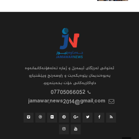
ئه‌توانى له‌رێگاى ئیمه‌یڵ و ژماره‌ ته‌له‌فۆنه‌کانمانه‌وه‌
په‌یوه‌ندیمان پێوه‌بکه‌یت و راوسه‌رنج وپێشنیارو
داواکاریه‌کانى خۆت بخه‌یته‌روو.
07705066052
jamawar.news2014@gmail.com