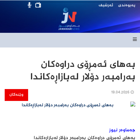
پەیوەندی
ئەرشیف
بەهای ئەمڕۆی دراوەكان
بەرامبەر دۆلار لەبازاڕەكاندا
19.04.2026
وێنەکان
جەماوەر نیوز
بەهای ئەمڕۆی دراوەكان بەرامبەر دۆلار لەبازاڕەكاندا