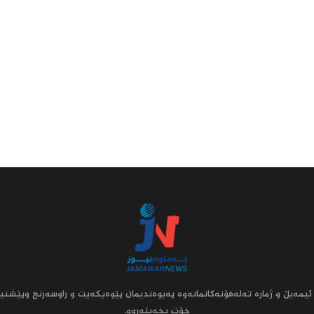
ئیمه‌یڵ و ژماره‌ ته‌له‌فۆنه‌کانمانه‌وه‌ په‌یوه‌ندیمان پێوه‌بکه‌یت و راوسه‌رنج وپێشنیا
خۆت بخه‌یته‌روو.