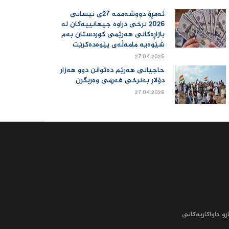
ئەمڕۆ دووشەممە 27ی نیسانی
2026 نرخی دراوە جیهانییەكان لە
بازاڕەكانی هەرێمی كوردستان بەم
شێوەیە مامەڵەی پێوەدەكرێت
27.04.2026
حاجیانی هەرێم دەتوانن دوو هەزار
دۆلار بەنرخی فەرمی وەربگرن
27.04.2026
رو داواکاریه‌کانى