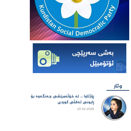
وتار
ڕۆژئاوا ... لە خۆڵەمێشی جەنگەوە بۆ
ڕابونی ئەقڵی کوردی
20.02.2026