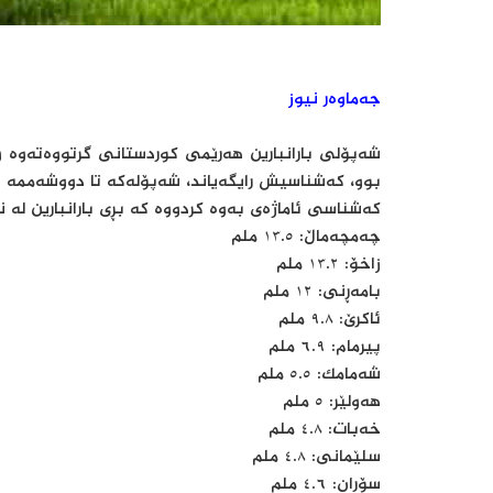
جەماوەر نیوز
شەپۆلی بارانبارین هەرێمی کوردستانی گرتووەتەوە 
بوو، کەشناسیش رایگەیاند، شەپۆلەکە تا دووشەممە ب
کەشناسی ئاماژەی بەوە کردووە کە بڕی بارانبارین لە 
چەمچەماڵ: ١٣.٥ ملم
زاخۆ: ١٣.٢ ملم
بامەڕنی: ١٢ ملم
ئاكرێ: ٩.٨ ملم
پیرمام: ٦.٩ ملم
شەمامك: ٥.٥ ملم
هەولێر: ٥ ملم
خەبات: ٤.٨ ملم
سلێمانی: ٤.٨ ملم
سۆران: ٤.٦ ملم