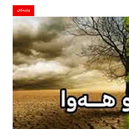
وێنەکان