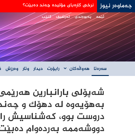
جەماوەر نیوز
جه‌ی دی ڤانس: هێڵی سورمان له‌دانوستانه‌كان له
ئێمە
پەیوەندی
ئەرشیف
کتێب
سەرەتا
هەواڵەکان
راپۆرت
دیدار
وتار
وەرزش
ف
شەپۆلی بارانبارین هەرێمی
بەهۆیەوە لە دهۆک و چەند 
دروست بوو، کەشناسیش رای
دووشەممە بەردەوام دەبێت.