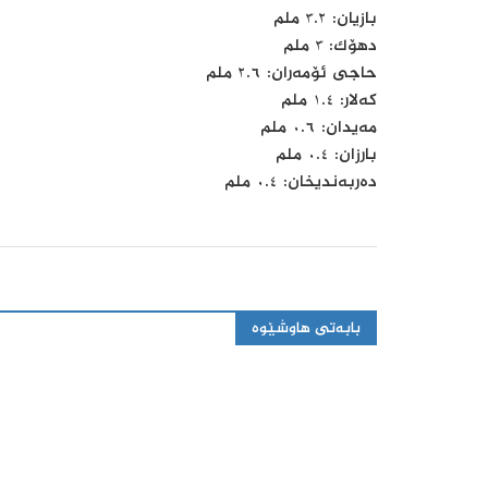
بازیان: ٣.٢ ملم
دهۆك: ٣ ملم
حاجی ئۆمەران: ٢.٦ ملم
كەلار: ١.٤ ملم
مەیدان: ٠.٦ ملم
بارزان: ٠.٤ ملم
دەربەندیخان: ٠.٤ ملم
بابەتی هاوشێوە