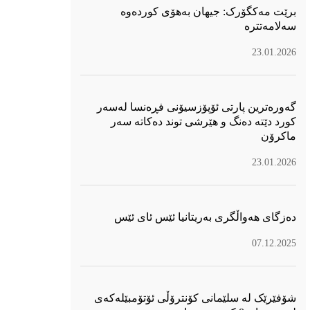
برێت مەکگۆرک: جیهان بەهۆی کوردەوە
سەلامەتترە
23.01.2026
گەورەترین پارتی ئۆپۆزسیۆنی فڕەنسا لەسەر
كورد دێتە دەنگ و هێرشی توند دەكاتە سەر
ماكرۆن
23.01.2026
دەزگای هەواڵگری بەریتانیا ئێس ئای ئێس
07.12.2025
شۆفێرێک لە سلێمانی کۆنترۆڵی ئۆتۆمبێلەکەی