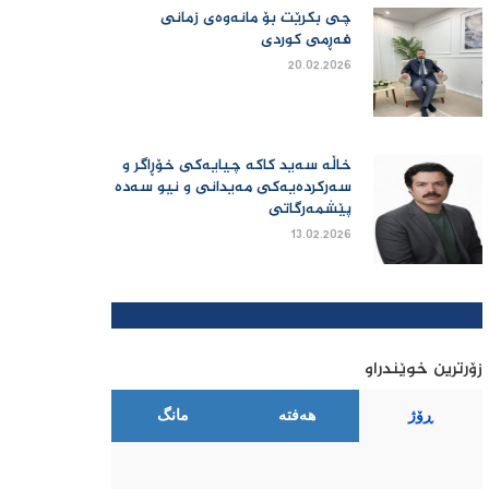
چی بكرێت بۆ مانەوەی زمانی
فەڕمی كوردی
20.02.2026
خاڵە سەید کاکە چیایەکی خۆڕاگر و
سەرکردەیەکی مەیدانی و نیو سەدە
پێشمەرگاتی
13.02.2026
زۆرترین خوێندراو
ڕۆژ
هەفتە
مانگ