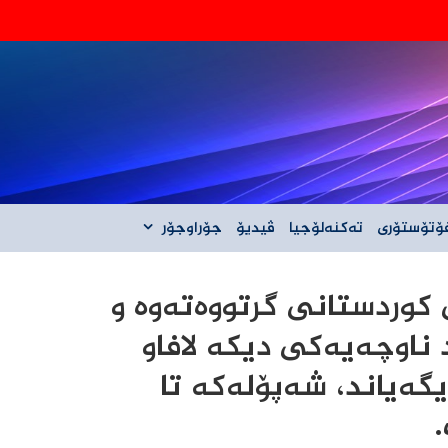
‌گه‌ڵ ئێران نیه‌
ۆتۆستۆری
تەکنەلۆجیا
ڤیدیۆ
جۆراوجۆر
 کوردستانی گرتووەتەوە و
ناوچەیەکی دیکە لافاو
گەیاند، شەپۆلەکە تا