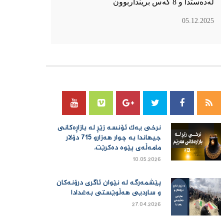
لەدەستدا و 8 کەس برینداربوون
05.12.2025
سۆسیال میدیا
نرخی یەك ئۆنسە زێڕ لە بازاڕەكانی
جیهاندا بە چوار هەزارو 715 دۆلار
مامەڵەی پێوە دەكرێت.
10.05.2026
پێشمەرگە لە نێوان ئاگری درۆنەکان
و ساردیی هەڵوێستی بەغدادا
27.04.2026