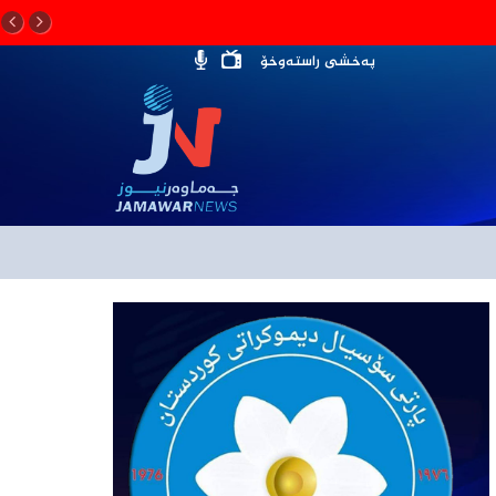
پەخشی راستەوخۆ