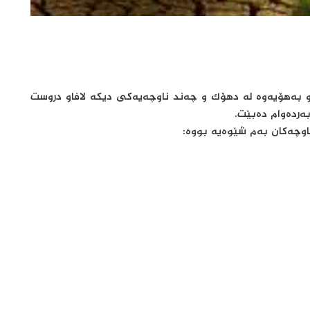
و بەهۆیەوە لە دهۆک و چەند ناوچەیەکی دیکە لافاو دروست
ەردەوام دەبێت.
ناوچەکان بەم شێوەیە بووە: