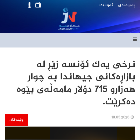
پەیوەندی
ئەرشیف
نرخی یەك ئۆنسە زێڕ لە
بازاڕەكانی جیهاندا بە چوار
هەزارو 715 دۆلار مامەڵەی پێوە
دەكرێت.
10.05.2026
وێنەکان