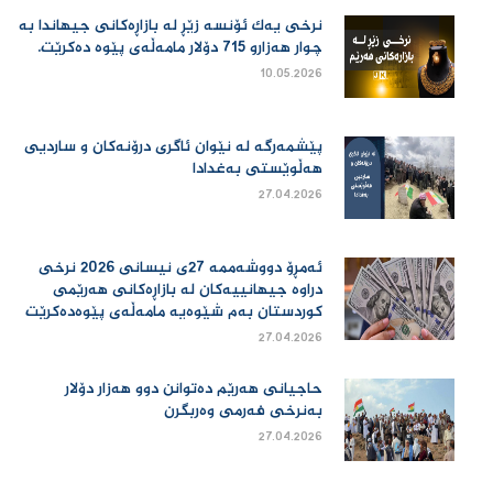
نرخی یەك ئۆنسە زێڕ لە بازاڕەكانی جیهاندا بە
چوار هەزارو 715 دۆلار مامەڵەی پێوە دەكرێت.
10.05.2026
پێشمەرگە لە نێوان ئاگری درۆنەکان و ساردیی
هەڵوێستی بەغدادا
27.04.2026
ئەمڕۆ دووشەممە 27ی نیسانی 2026 نرخی
دراوە جیهانییەكان لە بازاڕەكانی هەرێمی
كوردستان بەم شێوەیە مامەڵەی پێوەدەكرێت
27.04.2026
حاجیانی هەرێم دەتوانن دوو هەزار دۆلار
بەنرخی فەرمی وەربگرن
27.04.2026