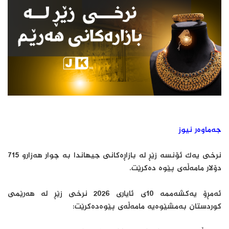
جەماوەر نیوز
نرخی یەك ئۆنسە زێڕ لە بازاڕەكانی جیهاندا بە چوار هەزارو 715
دۆلار مامەڵەی پێوە دەكرێت.
ئەمڕۆ یەكشەممە 10ی ئایاری 2026 نرخی زێڕ لە هەرێمی
كوردستان بەمشێوەیە مامەڵەی پێوەدەكرێت: