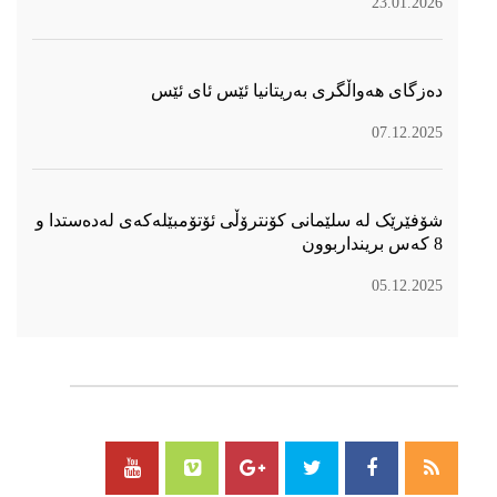
23.01.2026
دەزگای هەواڵگری بەریتانیا ئێس ئای ئێس
07.12.2025
شۆفێرێک لە سلێمانی کۆنترۆڵی ئۆتۆمبێلەکەی لەدەستدا و
8 کەس برینداربوون
05.12.2025
سۆسیال میدیا