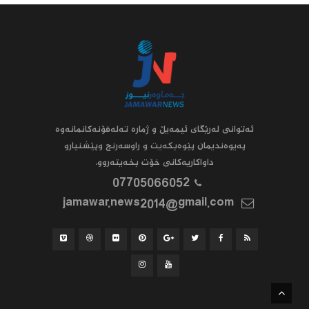
ئه‌توانى له‌رێگاى ئیمه‌یڵ و ژماره‌ ته‌له‌فۆنه‌کانمانه‌وه‌
په‌یوه‌ندیمان پێوه‌بکه‌یت و راوسه‌رنج وپێشنیارو
داواکاریه‌کانى خۆت بخه‌یته‌روو.
07705066052
jamawar.news2014@gmail.com