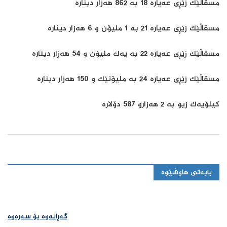
مسقاڵێك زێڕی عەیارە 18 بە 862 هەزار دینارە
مسقاڵێك زێڕی عەیارە 21 بە 1 ملیۆن و 6 هەزار دینارە
مسقاڵێك زێڕی عەیارە 22 بە یەك ملیۆن و 54 هەزار دینارە
مسقاڵێك زێڕی عەیارە 24 بە ملیۆنێك و 150 هەزار دینارە
كیلۆیەك زیو بە 2 هەزارو 587 دۆلارە
بابەتی هاوشێوە
گەڕانەوە بۆ سەرەوە