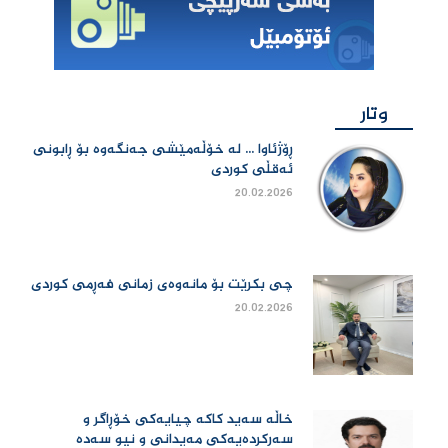
وتار
ڕۆژئاوا ... لە خۆڵەمێشی جەنگەوە بۆ ڕابونی
ئەقڵی کوردی
20.02.2026
چی بكرێت بۆ مانەوەی زمانی فەڕمی كوردی
20.02.2026
خاڵە سەید کاکە چیایەکی خۆڕاگر و
سەرکردەیەکی مەیدانی و نیو سەدە