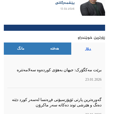
پێشمەرگاتی
13.02.2026
زۆرترین خوێندراو
ڕۆژ
هەفتە
مانگ
برێت مەکگۆرک: جیهان بەهۆی کوردەوە سەلامەتترە
23.01.2026
گەورەترین پارتی ئۆپۆزسیۆنی فڕەنسا لەسەر كورد دێتە
دەنگ و هێرشی توند دەكاتە سەر ماكرۆن