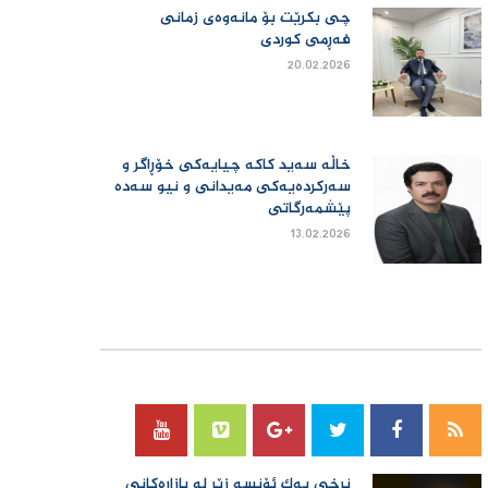
چی بكرێت بۆ مانەوەی زمانی
فەڕمی كوردی
20.02.2026
خاڵە سەید کاکە چیایەکی خۆڕاگر و
سەرکردەیەکی مەیدانی و نیو سەدە
پێشمەرگاتی
13.02.2026
سۆسیال میدیا
نرخی یەك ئۆنسە زێڕ لە بازاڕەكانی