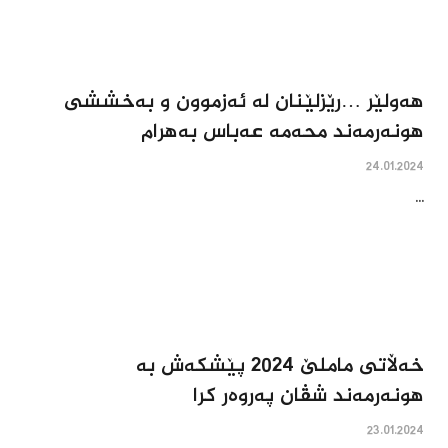
هه‌ولێر …رێزلێنان له‌ ئه‌زموون و به‌خششى
هونه‌رمه‌ند محه‌مه‌ عه‌باس به‌هرام
24.01.2024
...
خه‌ڵاتى ماملێ 2024 پێشکه‌ش به‌
هونه‌رمه‌ند شڤان په‌روه‌ر کرا
23.01.2024