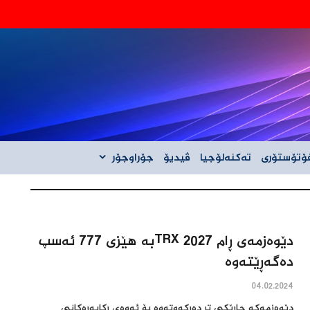
‌گه‌ڵ ئێران نیه‌
ۆتۆستۆری
تەکنەلۆجیا
ڤیدیۆ
جۆراوجۆر
دێوەزمەی ڕام 2027 TRXبە هێزی 777 ئەسپ
دەگەڕێتەوە
04.02.2024
دێوەزمەکە جارێکی تر دەرکەوتەوە بۆ ئەوەی ڕکابەرەکانی