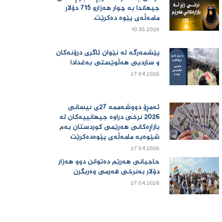
جیهاندا بە چوار هەزارو 715 دۆلار
مامەڵەی پێوە دەكرێت.
10.05.2026
پێشمەرگە لە نێوان ئاگری درۆنەکان
و ساردیی هەڵوێستی بەغدادا
27.04.2026
ئەمڕۆ دووشەممە 27ی نیسانی
2026 نرخی دراوە جیهانییەكان لە
بازاڕەكانی هەرێمی كوردستان بەم
شێوەیە مامەڵەی پێوەدەكرێت
27.04.2026
حاجیانی هەرێم دەتوانن دوو هەزار
دۆلار بەنرخی فەرمی وەربگرن
27.04.2026