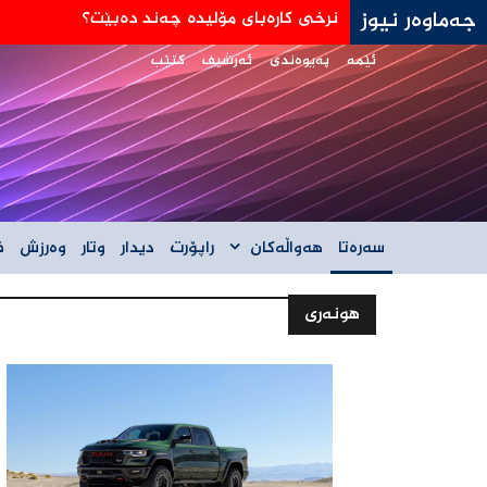
جەماوەر نیوز
جه‌ی دی ڤانس: هێڵی سورمان له‌دانوستانه‌كان له
ئێمە
پەیوەندی
ئەرشیف
کتێب
سەرەتا
هەواڵەکان
راپۆرت
دیدار
وتار
وەرزش
ف
هونەری