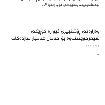
تێکبشکێنێت، بەتایبەتی فۆرد ڕاپتۆر R....
وه‌زاره‌تى ڕۆشنبیرى ئێواره‌ کۆڕێکى
شیعرخوێندنه‌وه‌ بۆ جه‌مال غه‌مبار سازده‌کات
30.01.2024
...