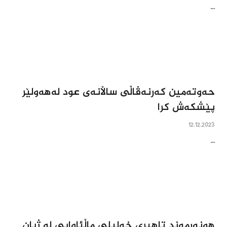
...
حه‌وته‌مین که‌رنه‌ڤاڵى ساڵانه‌ى عود له‌هه‌ولێر
پێشکه‌ش کرا
12.12.2023
...
هونه‌رمه‌ند تاهیری خه‌لیلی ماڵئاوایی له‌ ژیان