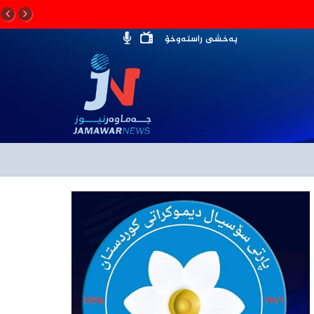
پەخشی راستەوخۆ