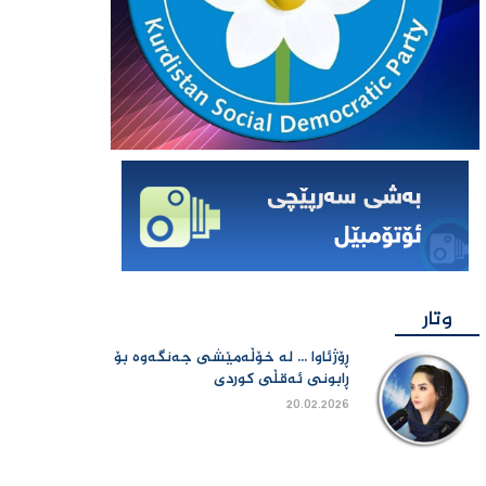
وتار
ڕۆژئاوا ... لە خۆڵەمێشی جەنگەوە بۆ
ڕابونی ئەقڵی کوردی
20.02.2026