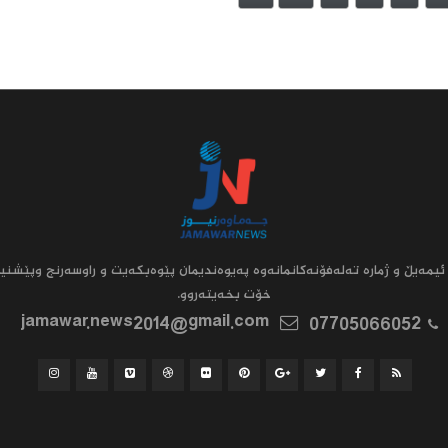
ئیمه‌یڵ و ژماره‌ ته‌له‌فۆنه‌کانمانه‌وه‌ په‌یوه‌ندیمان پێوه‌بکه‌یت و راوسه‌رنج وپێشنیا
خۆت بخه‌یته‌روو.
jamawar.news2014@gmail.com
07705066052