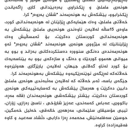
به‌ڕێوبه‌ڕایه‌تیى گشتى ڕۆشنبرى و هونه‌رى هولێر و مه‌ڵبه‌ندى
هونه‌رى ماملێ و ڕێکخراوى په‌ره‌پێدانى کارى ڕاگه‌یاندن
ڕێکخرابوو، پێشکه‌ش به‌ هونه‌رمه‌ند "شڤان په‌روه‌ر" کرا.
خه‌ڵاتى ماملێ، وه‌ک هێمایه‌کى ڕێزلێنان له‌ هونه‌رمه‌ندانى کورد،
ماوه‌ى 15ساڵه‌ له‌لایه‌ن ناوه‌ندى هونه‌ریى ماملێ‌ پێشکه‌ش به‌
هونه‌رمه‌ندانى کوردستان ده‌کرێت، بۆ ئه‌مساڵیش وه‌ک
ڕێزلێنانێک له‌ مێژووى هونه‌رى هونه‌رمه‌ند "شڤان په‌روه‌ر" ئه‌و
هونه‌رمه‌نده‌ى ده‌نگى سنووره‌ ده‌ستکرده‌کانى به‌زاند و بوو به‌
میوانى هه‌موو کوردێک و ده‌نگ و سازه‌که‌ى بوو به‌ پێناسه‌یه‌ک
بۆ کورد له‌ناو گه‌لانى جیهان، له‌لایه‌ن پارێزگارى هه‌ولێره‌وه‌
خه‌ڵاته‌که‌ له‌ڕێگه‌ى نوێنه‌رێکیه‌وه‌ پێشکه‌ش به‌هونه‌رمه‌ند کرا.
جێگه‌ى باسه‌، ئه‌م خه‌ڵاته‌ که‌ له‌لایه‌ن مه‌ڵبه‌ندى هونه‌رى ماملێ
دابین ده‌کرێت و هه‌رساڵ پێشکه‌ش به‌ که‌سایه‌تییه‌کى هونه‌رى
کوردستان ده‌کرێت، پێشتر پێشکه‌شى هونه‌رمه‌ندان (قاله‌ مه‌ڕه‌‌‌‌‌‌،
باکووری، عه‌باس که‌مه‌ندی، عه‌زیز شارۆخى ، ناسێ‌ ره‌زازی، زۆزان،
تیپى مۆسیقاى سلێمانی، مه‌زهه‌رى خاله‌قی، خه‌لیل خه‌مگین،
حوسێن سه‌فامه‌نێش، محه‌مه‌د ڕه‌زا دارابی، دڵشاد سه‌عید و کاوه‌
فه‌قیه‌زاده‌) کراوه‌.