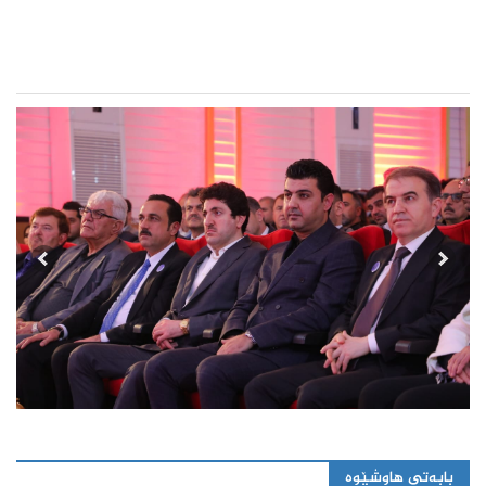
بابەتی هاوشێوە