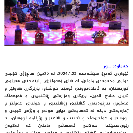
جەماوەر نیوز
ئێواره‌ى ئه‌مڕۆ سێشه‌ممه‌ 2024.1.23، له‌ 25مین ساڵڕۆژى کۆچى
دوایى محه‌مه‌دى ماملێ، له‌ شارى (هه‌ولێر)ى پایته‌ختى هه‌رێمى
کوردستان، به‌ ئاماده‌بوونى ئومێد خۆشناو، پارێزگارى هه‌ولێر و
ئاریان صلاح الدین، بریکارى وه‌زاره‌تى ڕۆشنبیرى و فه‌رهه‌نگ
غه‌فوور، به‌ڕێوه‌به‌رى گشتیى ڕۆشنبیرى و هونه‌رى هه‌ولێر و
ژماره‌یه‌کى دیکه‌ له‌ که‌سایه‌تى دیارى هونه‌ر و وێژه‌ى کوردى و
نووسه‌ر و هونه‌رمه‌ند و ئه‌دیب و شاعیر و ڕۆژنامه‌ نووسان، له‌
ڕێوره‌سمێکدا خه‌ڵاتى ئه‌مساڵى ماملێ که‌ له‌لایه‌ن