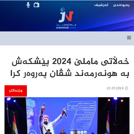
پەیوەندی
ئەرشیف
خه‌ڵاتى ماملێ 2024 پێشکه‌ش
به‌ هونه‌رمه‌ند شڤان په‌روه‌ر کرا
23.01.2024
وێنەکان