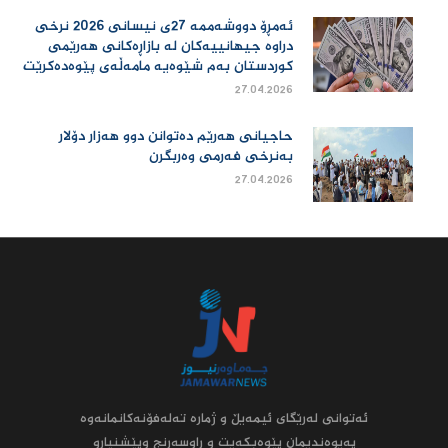
ئەمڕۆ دووشەممە 27ی نیسانی 2026 نرخی
دراوە جیهانییەكان لە بازاڕەكانی هەرێمی
كوردستان بەم شێوەیە مامەڵەی پێوەدەكرێت
27.04.2026
حاجیانی هەرێم دەتوانن دوو هەزار دۆلار
بەنرخی فەرمی وەربگرن
27.04.2026
ئه‌توانى له‌رێگاى ئیمه‌یڵ و ژماره‌ ته‌له‌فۆنه‌کانمانه‌وه‌
په‌یوه‌ندیمان پێوه‌بکه‌یت و راوسه‌رنج وپێشنیارو