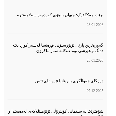
برێت مەکگۆرک: جیهان بەهۆی کوردەوە سەلامەتترە
23.01.2026
گەورەترین پارتی ئۆپۆزسیۆنی فڕەنسا لەسەر كورد دێتە
دەنگ و هێرشی توند دەكاتە سەر ماكرۆن
23.01.2026
دەزگای هەواڵگری بەریتانیا ئێس ئای ئێس
07.12.2025
شۆفێرێک لە سلێمانی کۆنترۆڵی ئۆتۆمبێلەکەی لەدەستدا و