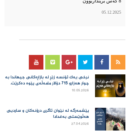
8 کەس برینداربوون
05.12.2025
سۆسیال میدیا
نرخی یەك ئۆنسە زێڕ لە بازاڕەكانی جیهاندا بە
چوار هەزارو 715 دۆلار مامەڵەی پێوە دەكرێت.
10.05.2026
پێشمەرگە لە نێوان ئاگری درۆنەکان و ساردیی
هەڵوێستی بەغدادا
27.04.2026