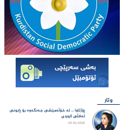
وتار
ڕۆژئاوا ... لە خۆڵەمێشی جەنگەوە بۆ ڕابونی
ئەقڵی کوردی
20.02.2026