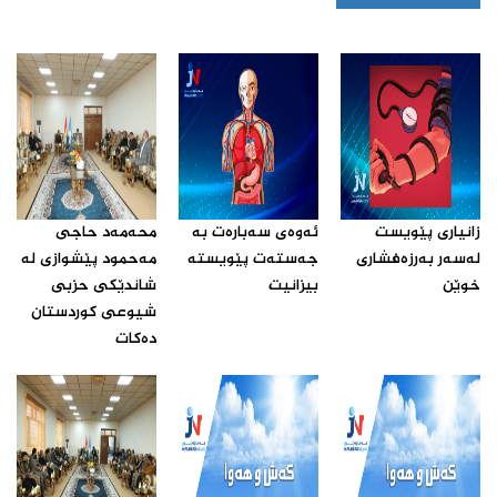
زانیارى پێویست
ئه‌وه‌ى سه‌باره‌ت به‌
محه‌مه‌د حاجى
له‌سه‌ر به‌رزه‌فشارى
جه‌سته‌ت پێویسته‌
مه‌حمود پێشوازى له‌
خوێن ‌
بیزانیت‌
شاندێکى حزبى
شیوعى کوردستان
ده‌کات‌