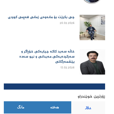
چی بكرێت بۆ مانەوەی زمانی فەڕمی كوردی
20.02.2026
خاڵە سەید کاکە چیایەکی خۆڕاگر و
سەرکردەیەکی مەیدانی و نیو سەدە
پێشمەرگاتی
13.02.2026
زۆرترین خوێندراو
ڕۆژ
هەفتە
مانگ