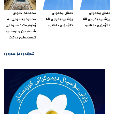
که‌ش وهه‌واى
که‌ش وهه‌واى
محه‌مه‌د حاجى
پێشبینیکراوى 48
پێشبینیکراوى 48
محمود پێشوازى له‌
کاتژمێرى داهاتوو‌
کاتژمێرى داهاتوو‌
ژماره‌یه‌ک که‌سوکارى
شه‌هیدان و نوسه‌رو
که‌سایه‌تى ده‌کات ‌
گەڕانەوە بۆ سەرەوە