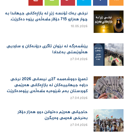
نرخی یەك ئۆنسە زێڕ لە بازاڕەكانی جیهاندا بە
چوار هەزارو 715 دۆلار مامەڵەی پێوە دەكرێت.
10.05.2026
پێشمەرگە لە نێوان ئاگری درۆنەکان و ساردیی
هەڵوێستی بەغدادا
27.04.2026
ئەمڕۆ دووشەممە 27ی نیسانی 2026 نرخی
دراوە جیهانییەكان لە بازاڕەكانی هەرێمی
كوردستان بەم شێوەیە مامەڵەی پێوەدەكرێت
27.04.2026
حاجیانی هەرێم دەتوانن دوو هەزار دۆلار
بەنرخی فەرمی وەربگرن
27.04.2026