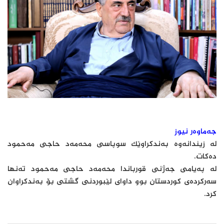
جەماوەر نیوز
له‌ زیندانه‌وه‌ به‌ندكراوێك سوپاسی محه‌مه‌د حاجی مه‌حمود
ده‌كات.
له‌ په‌یامی جه‌ژنی قورباندا محه‌مه‌د حاجی مه‌حمود ته‌نها
سه‌ركرده‌ی كوردستان بوو داوای لێبوردنی گشتی بۆ به‌ندكراوان
كرد.