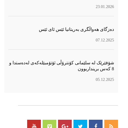
23.01.2026
دەزگای هەواڵگری بەریتانیا ئێس ئای ئێس
07.12.2025
شۆفێرێک لە سلێمانی کۆنترۆڵی ئۆتۆمبێلەکەی لەدەستدا و
8 کەس برینداربوون
05.12.2025
سۆسیال میدیا