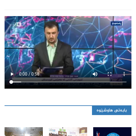
بابەتی هاوشێوە