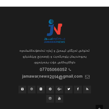
ئه‌توانى له‌رێگاى ئیمه‌یڵ و ژماره‌ ته‌له‌فۆنه‌کانمانه‌وه‌
په‌یوه‌ندیمان پێوه‌بکه‌یت و راوسه‌رنج وپێشنیارو
داواکاریه‌کانى خۆت بخه‌یته‌روو.
07705066052
jamawar.news2014@gmail.com