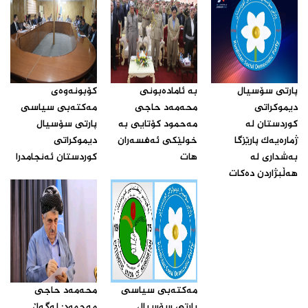
پارتی سۆسیال
بە ئامادەبونی
كۆبونه‌وه‌ی
دیموكراتی
محەمەد حاجی
مه‌كته‌بی سیاسی
كوردستان له‌
مەحمود کۆتایی بە
پارتی سۆسیال
ژماره‌یه‌ك پارێزگا
خولێکی ئەفسەران
دیموكراتی
به‌شداری له‌
هات‌
كوردستان ئه‌نجامدرا‌
هه‌ڵبژاردن ده‌كات‌
مه‌كته‌بی سیاسی
محه‌مه‌د حاجی
پارتی سۆسیال
مه‌حمود: له‌گه‌ڵ