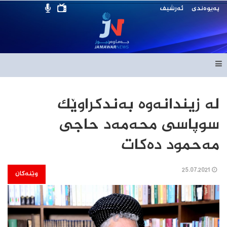
پەیوەندی
ئەرشیف
له‌ زیندانه‌وه‌ به‌ندكراوێك
سوپاسی محه‌مه‌د حاجی
مه‌حمود ده‌كات
25.07.2021
وێنەکان