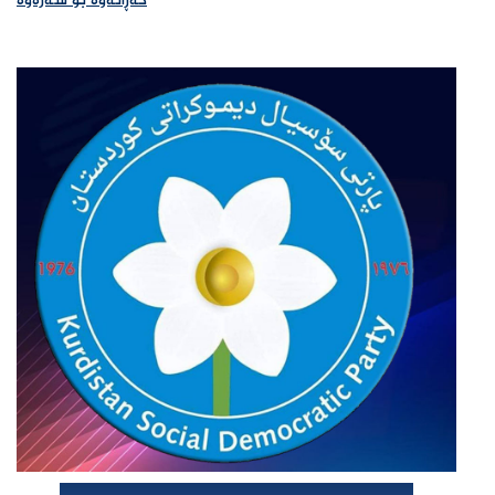
گەڕانەوە بۆ سەرەوە