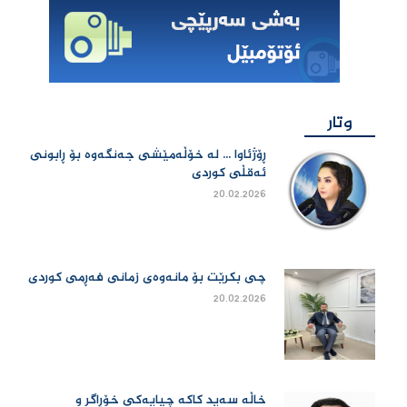
وتار
ڕۆژئاوا ... لە خۆڵەمێشی جەنگەوە بۆ ڕابونی
ئەقڵی کوردی
20.02.2026
چی بكرێت بۆ مانەوەی زمانی فەڕمی كوردی
20.02.2026
خاڵە سەید کاکە چیایەکی خۆڕاگر و