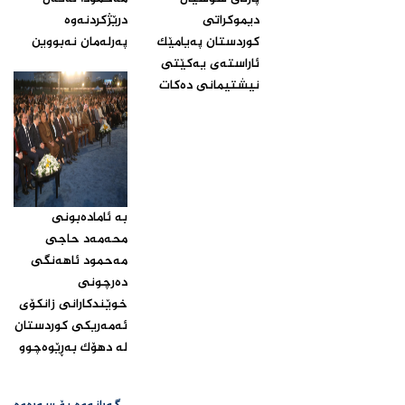
دیموكراتی
درێژكردنه‌وه‌
كوردستان په‌یامێك
په‌رله‌مان نه‌بووین‌
ئاراسته‌ی یه‌كێتی
نیشتیمانی ده‌كات‌
بە ئامادەبونی
محەمەد حاجی
مەحمود ئاهەنگی
دەرچونی
خوێندکارانی زانکۆی
ئەمەریکی کوردستان
لە دهۆک بەڕێوەچوو‌