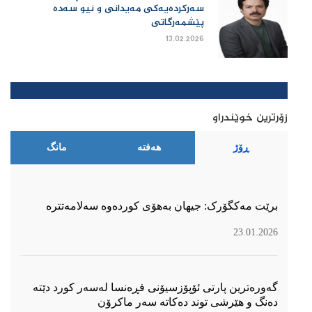
سەرکردەیەکی مەیدانی و نیو سەدە
پێشمەرگاتی
13.02.2026
زۆرترین خوێندراو
ڕۆژ
هەفتە
مانگ
برێت مەکگۆرک: جیهان بەهۆی کوردەوە سەلامەتترە
23.01.2026
گەورەترین پارتی ئۆپۆزسیۆنی فڕەنسا لەسەر كورد دێتە
دەنگ و هێرشی توند دەكاتە سەر ماكرۆن