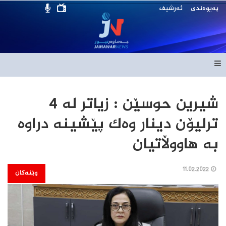
پەیوەندی
ئەرشیف
شیرین حوسێن : زیاتر له‌ 4
ترلیۆن دینار وه‌ك پێشینه دراوه‌
به‌ هاووڵاتیان
11.02.2022
وێنەکان