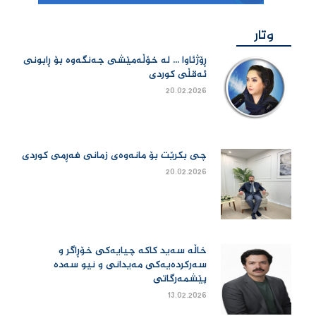
وتار
ڕۆژئاوا ... لە خۆڵەمێشی جەنگەوە بۆ ڕابونی
ئەقڵی کوردی
20.02.2026
چی بكرێت بۆ مانەوەی زمانی فەڕمی كوردی
20.02.2026
خاڵە سەید کاکە چیایەکی خۆڕاگر و
سەرکردەیەکی مەیدانی و نیو سەدە
پێشمەرگاتی
13.02.2026