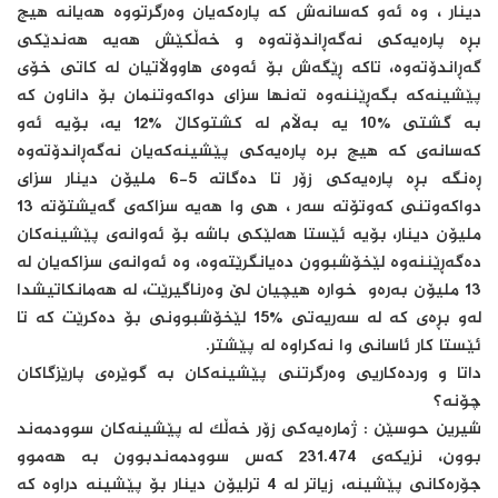
دینار ، وه‌ ئه‌و كه‌سانه‌ش كه‌ پاره‌كه‌یان وه‌رگرتووه‌ هه‌یانه‌ هیچ
بڕه‌ پاره‌یه‌كی نه‌گه‌ڕاندۆته‌وه‌ و خه‌ڵكێش هه‌یه‌ هه‌ندێكی
گه‌ڕاندۆته‌وه‌، تاكه‌ ڕێگه‌ش بۆ ئه‌وه‌ی هاووڵاتیان له‌ كاتی خۆی
پێشینه‌كه‌ بگه‌ڕێننه‌وه‌ ته‌نها سزای دواكه‌وتنمان بۆ داناون كه‌
به‌ گشتی %10 یه‌ به‌ڵام له‌ كشتوكاڵ %12 یه‌، بۆیه‌ ئه‌و
كه‌سانه‌ی كه‌ هیچ بره‌ پاره‌یه‌كی پێشینه‌كه‌یان‌ نه‌گه‌ڕاندۆته‌وه‌
ڕه‌نگه‌ بڕه‌ پاره‌یه‌كی زۆر تا ده‌گاته‌ 5-6 ملیۆن دینار سزای
دواكه‌وتنی كه‌وتۆته‌ سه‌ر ، هی وا هه‌یه‌ سزاكه‌ی گه‌یشتۆته‌ 13
ملیۆن دینار، بۆیه‌ ئێستا هه‌لێكی باشه‌ بۆ ئه‌وانه‌ی پێشینه‌كان
ده‌گه‌ڕێننه‌وه‌ لێخۆشبوون ده‌یانگرێته‌وه،‌ وه‌ ئه‌وانه‌ی سزاكه‌یان له‌
13 ملیۆن به‌ره‌و خواره‌ هیچیان لێ وه‌رناگیرێت، له‌ هه‌مانكاتیشدا
له‌و بڕه‌ی كه‌ له‌ سه‌ریه‌تی %15 لێخۆشبوونی بۆ ده‌كرێت كه‌ تا
ئێستا كار ئاسانی وا نه‌كراوه‌ له‌ پێشتر.
داتا و ورده‌كاریی وه‌رگرتنی پێشینه‌كان به‌ گوێره‌ی پارێزگاكان
چۆنه‌؟
شیرین حوسێن : ژماره‌یه‌كی زۆر خه‌ڵك له‌ پێشینه‌كان سوودمه‌ند
بوون، نزیكه‌ی 231.474 كه‌س سوودمه‌ندبوون به‌ هه‌موو
جۆره‌كانی پێشینه‌، زیاتر له‌ 4 ترلیۆن دینار ‌بۆ پێشینه‌ دراوه كه‌