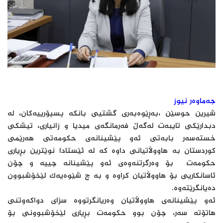
جەماوەر نیوز
شیرین حوسێن ،به‌ڕێوه‌به‌ری گشتیی بانكه‌ پسپۆرییه‌كان، له‌
دبدارێكی تایبه‌ت له‌گه‌ڵ فه‌رمانگه‌ی میدیا و زانیاری، تیشكی
خسته‌سه‌ر بابه‌تی ئه‌و پێشینانه‌ی حكومه‌تی هه‌رێمی
كوردستان به‌ هاووڵاتیانی داوه‌ كه‌ له‌ ئێستادا نوێترین بڕیاری
حكومه‌ت بۆ وه‌رگرتنه‌وه‌ی ئه‌و پێشینانه‌ چییه ‌و چۆن
ئاسانكاریی بۆ هاووڵاتیان كراوه‌ و به‌ چ شێوه‌یه‌ك لێخۆشبوون
ده‌یانگرێته‌وه‌.
ئه‌و پێشینانه‌ی هاووڵاتیان وه‌ریانگرتووه‌ سزای دواكه‌وتنی
هاتۆته‌ سه‌ر، چۆن بوو حكومه‌ت بڕیاری لێخۆشبوونی بۆ