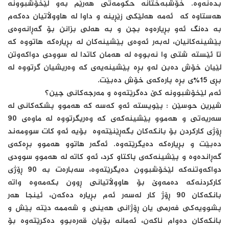
بده‌نه‌وه‌‌. خۆشبه‌ختانه‌ حكومه‌تی هه‌رێم به‌و لێخۆشبوونه‌
هه‌ستاوه‌ كه‌ ئه‌مه‌ هه‌لێكی زێڕینه‌ و داوا له‌ هاووڵاتیان ده‌كه‌م
به‌ ده‌نگ ئه‌و بڕیاره‌وه‌ بچن و به‌ هه‌لی بزانن بۆ گه‌ڕانه‌وه‌ی
پێشینه‌كانیان، له‌به‌ر ئه‌وه‌ی پێشینه‌كان له‌ بڕیاره‌كه‌ هاتووه‌ كه‌
تا ئێسته‌ شتی وا نه‌بووه‌ له‌ هه‌مان كاتدا له‌ سوودی دواكه‌وتن
لێیان خۆش ده‌بن له‌و بڕه‌ پێشینه‌یه‌ی كه‌ وه‌ریشیان گرتووه‌ له‌
بڕی 15%ی بڕه‌ پاره‌كه‌ی خۆش ده‌بێت.
ئه‌م لێخۆشبوونه‌ كێ ده‌گرێته‌وه‌ و مه‌رجه‌كانی چین؟
شیرین حوسێن : پێویسته‌ ئه‌و كه‌سه‌ كه‌ هه‌موو پشكه‌كانی له‌
سه‌ریه‌تی و هه‌موو پێشینه‌كه‌ی كه‌ وه‌ریگرتووه‌ له‌ ماوه‌ی 90
ڕۆژی كاركردن بۆ بانكه‌كان بگه‌ڕێنێته‌وه‌ بۆیه‌ ئه‌و كات سوومه‌ند
ده‌بێت و بڕیاره‌كه‌ ده‌یگرێته‌وه‌. ئه‌گه‌ر هاتوو هه‌موو بڕه‌كه‌ی
گه‌ڕانده‌وه‌ و پێشینه‌كه‌ی پاكتاو كرد، ئه‌و كاته‌ له‌ هه‌موو سوودی
دواكه‌وتنه‌كه‌ لێخۆشبوون ده‌یگرێته‌وه‌، سه‌باره‌ت به‌ 90 ڕۆژی
كاركردنه‌كه‌ ده‌مه‌وێ بۆ هاووڵاتیانی ڕوون بكه‌مه‌وه‌ واته‌
بانكه‌كان 90 ڕۆژ كار له‌سه‌ر ئه‌م بڕیاره‌ ده‌كه‌ن، ئینجا هه‌ر
پشوویه‌كی فه‌رمی یان ڕۆژانی هه‌ینی و شه‌ممه‌ دێته‌ پێش و
بانكه‌كان ده‌وام ناكه‌ن، ئه‌مانه‌ بۆیان قه‌ره‌بوو ده‌كرێته‌وه‌ بۆ