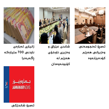
ئه‌مڕۆ ئه‌نجومه‌نی
شاندی عێراق و
زانیاری له‌باره‌ی
وه‌زیرانی هه‌رێم
وه‌زیری ناوخۆی
ناردنی 700 ملیاره‌كه‌
كۆده‌بێته‌وه‌‌
هه‌رێم له‌
ڕاگه‌یه‌نرا‌
كۆبونه‌وه‌دان‌
ئه‌مرۆ شاندێكی