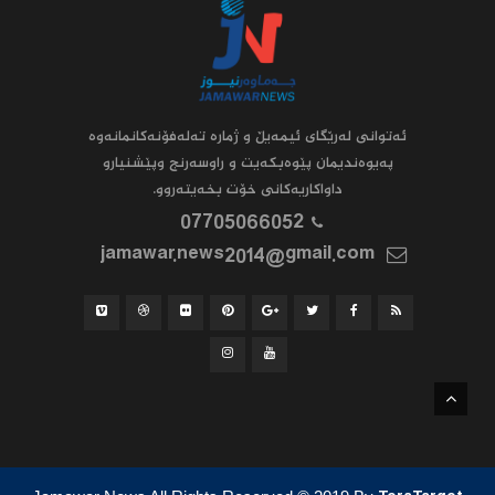
ئه‌توانى له‌رێگاى ئیمه‌یڵ و ژماره‌ ته‌له‌فۆنه‌کانمانه‌وه‌
په‌یوه‌ندیمان پێوه‌بکه‌یت و راوسه‌رنج وپێشنیارو
داواکاریه‌کانى خۆت بخه‌یته‌روو.
07705066052
jamawar.news2014@gmail.com