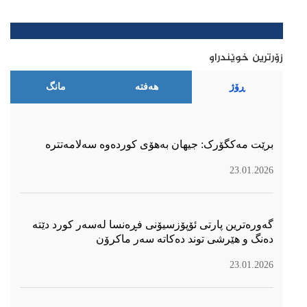
زۆرترین خوێندراو
ڕۆژ
هەفتە
مانگ
برێت مەکگۆرک: جیهان بەهۆی کوردەوە سەلامەتترە
23.01.2026
گەورەترین پارتی ئۆپۆزسیۆنی فڕەنسا لەسەر كورد دێتە
دەنگ و هێرشی توند دەكاتە سەر ماكرۆن
23.01.2026