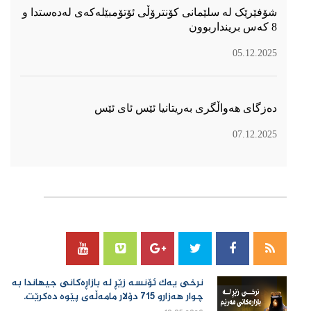
شۆفێرێک لە سلێمانی کۆنترۆڵی ئۆتۆمبێلەکەی لەدەستدا و
8 کەس برینداربوون
05.12.2025
دەزگای هەواڵگری بەریتانیا ئێس ئای ئێس
07.12.2025
سۆسیال میدیا
نرخی یەك ئۆنسە زێڕ لە بازاڕەكانی جیهاندا بە
چوار هەزارو 715 دۆلار مامەڵەی پێوە دەكرێت.