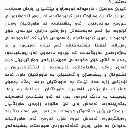
ده‌ركردن؟
شیرین حوسێن : ماوه‌یه‌كه‌ نووسراو و پێشنیازی زۆرمان سه‌باره‌ت
به‌و بابه‌ته‌ بۆ وه‌زاره‌ت به‌رز كردووه‌ته‌وه‌، له‌ باره‌ی لێخۆشبوونی
سوودی دواكه‌وتنی ئه‌و پێشینانه‌ی كه‌ هاووڵاتیان وه‌ریان
گرتووه‌، بۆ ئه‌م مه‌به‌سته‌ش وه‌زاره‌تی دارایی دیراسه‌ی خۆی
كردووه‌ و به‌رزی كردووه‌ته‌وه‌ بۆ سه‌رووی خۆی، كه‌ ئه‌نجوومه‌نی
وه‌زیرانه‌، ئێستا خۆشبه‌ختانه‌ ئه‌م بڕیاره‌ ده‌رچووه‌ و له‌
به‌رژه‌وه‌ندی هاووڵاتیانه‌، كه‌ لێر‌ه‌وه‌ ده‌مه‌وێ ئه‌و روونكردنه‌وه‌
بده‌م له‌ كاتی خۆی حكومه‌تی هه‌رێم نزیكه‌ی چوار تریلیۆن دینار
قه‌رزی وه‌كو پێشینه‌كانی خانووبه‌ره‌ و نیشته‌جێبوون و
كشتوكاڵ و پیشه‌سازی و گه‌شتیاری به‌ هاووڵاتیان‌ داوه‌، ئه‌مه‌
لۆدێكی زۆره‌ هه‌تا ئێستا به‌ هاووڵاتیان دراوه‌، به‌ڵام به‌هۆی
هه‌ندێك بارودۆخی ناهه‌موار هاووڵاتیان نه‌یانتوانیوه‌ وه‌ك
پێویست به‌ ده‌نگ ئه‌وه‌وه‌ بێن كه‌ ئه‌و پشكانه‌ی له‌سه‌ریانه‌
بیگه‌ڕێننه‌وه‌، ئه‌مه‌ش وای لێ هاتووه‌ زۆربه‌ی هاووڵاتیان
سوودێكی زۆری دواكه‌وتن چووه‌ته‌ سه‌ر ئه‌و بڕه‌ی وه‌ك پێشینه‌
وه‌ریانگرتووه‌، ئه‌مه‌ش بووه‌ هۆی ئه‌وه‌ی ئه‌م هاووڵاتیانه‌
نه‌توانن به ‌هۆی زۆریی كه‌ڵه‌كه‌بوونی سووده‌كه‌، پێشینه‌كه‌ی