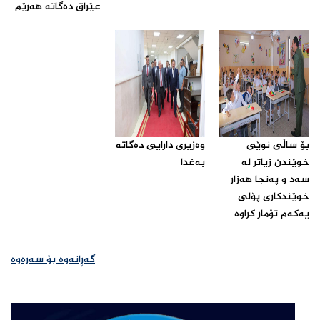
عێراق ده‌گاته‌ هه‌رێم ‌
بۆ ساڵی نوێی
وه‌زیری دارایی ده‌گاته‌
خوێندن زیاتر له‌
به‌غدا‌
سه‌د و په‌نجا هه‌زار
خوێندكاری پۆلی
یه‌كه‌م تۆمار كراوه‌‌
گەڕانەوە بۆ سەرەوە