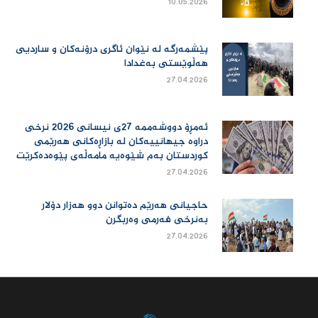
10.05.2026
پێشمەرگە لە نێوان ئاگری درۆنەکان و ساردیی
هەڵوێستی بەغدادا
27.04.2026
ئەمڕۆ دووشەممە 27ی نیسانی 2026 نرخی
دراوە جیهانییەكان لە بازاڕەكانی هەرێمی
كوردستان بەم شێوەیە مامەڵەی پێوەدەكرێت
27.04.2026
حاجیانی هەرێم دەتوانن دوو هەزار دۆلار
بەنرخی فەرمی وەربگرن
27.04.2026