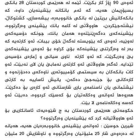
ئه‌وه‌ی 90 ڕۆژ كار بكرێت. ئێمه‌ له‌ هه‌رێمی كوردستان 28 بانكی
پسپۆڕیمان هه‌یه‌، كه‌ ئه‌م بانكانه‌ پێشینه‌یان داوه‌، كه‌
بانكه‌كانیش بریتین له‌ بانكی خانووبه‌ره‌، پیشه‌سازی، كشتوكاڵ،
نیشته‌جێكردن، هاووڵاتی له‌ كامه‌ بانك پێشینه‌ی وه‌رگرتووه‌،
پێشینه‌كه‌ی ده‌گه‌ڕێنێته‌وه‌ هه‌مان بانك، چونكه‌ دۆسیه‌كه‌ی
له‌وێیه‌، ئه‌وه‌ی كه‌ پێویسته‌ له‌گه‌ڵ خۆی بیبات، ئه‌و كارته‌یه‌ كه‌
به‌ر له‌ وه‌رگرتنی پێشینه‌كه‌ بۆی كراوه‌ بۆ ئه‌وه‌ی پێشینه‌كه‌ی
پێ وه‌ربگرێت، كه‌ ئه‌و كارته‌ ناوی سیانی و ژماره‌ی دۆسیه‌ی
تێدایه‌. ئه‌گه‌ر هاووڵاتی ئه‌و كارته‌ی نه‌مابێ یان لای نه‌بێت، ئه‌و
كات بانكه‌كان به‌ سیستمی كۆمپیوته‌ری ناوه‌كه‌ی ده‌دۆزنه‌وه‌ و
كاره‌كانی بۆ جێبه‌جێ ده‌كه‌ن، یانیش ئاساییه‌ به‌ كارتی
نیشتمانی یان ناسنامه‌ی باری شارستانی ئه‌و كاره‌ی بۆ ده‌كرێت.
هه‌روه‌ها ئه‌وانه‌ی وه‌كاله‌تیان بۆ كه‌سێك كردووه‌، ده‌بێت ئه‌و
كه‌سه‌ وه‌كاله‌نامه‌ی لا بێت.
حكومه‌تی هه‌رێمی كوردستان به‌ چ شێوه‌یه‌ك ئاسانكاریی بۆ
ئه‌و هاووڵاتیانه‌ كرد كه‌ پێشینه‌یان وه‌رگرتووه‌؟
شیرین حوسێن : ئه‌وانه‌ی پێشینه‌ی خانووبه‌ره‌یان هه‌یه‌، هه‌یانه‌
له‌ ده‌ره‌وه‌ی شار 25 ملیۆنیان وه‌رگرتووه‌ و ناوشاریش 20 ملیۆن