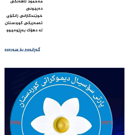
مەحمود ئاهەنگی
دەرچونی
خوێندکارانی زانکۆی
ئەمەریکی کوردستان
لە دهۆک بەڕێوەچوو‌
گەڕانەوە بۆ سەرەوە