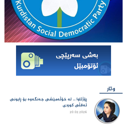
وتار
ڕۆژئاوا ... لە خۆڵەمێشی جەنگەوە بۆ ڕابونی
ئەقڵی کوردی
20.02.2026