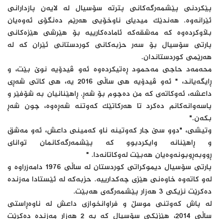
پێکردنی پێشمەرگەکانی پترته‌ سۆسیال لە لایەن پازدارانی
ئێرانەوە. هەندێک میدیای ناوخۆیی هەرێم دەنگۆی ئەوەیان
بڵاوکردەوە کە مەشقەکە ئامادەکارییە بۆ هێرشی هێزەکانی
پارتی سۆسیال بۆ سەر حزبەکانی کوردستانی ئێران کە لە
هەرێمی کوردستاندان.
محه‌مه‌د حاجی مه‌حمود ڕەتیکردەوە ئەو ڤیدۆیە نوێ بێت، و
ڕایگەیاند، " ئەو ڤیدۆیە هی ساڵی 2016 یە، هی کاتی شەڕی
داعشە، ئەوکاتەی کە من دەچوم بۆ شەڕ. ڕاهێنانیان بە شۆفێر و
پاسەوانەکانم دەکرد تا هەرکاتێک کەوتنە شەڕەوە، چون شەڕ
بکەن."
وتیشی، "دوو سێ جار کەوتینە ناو کەمینی داعش، ئەو مەشق
و ڕاهێنانە وایکردبوو کە پێشمەرگەکانمان توانای
ڕووبەڕوبونەوەیان هەبێت لەوکاتانەدا. "
پارتی سۆسیال دیموکراتی کوردستان لە ساڵی 1976 دامەزراوە و
لەو کاتەوە خاوەنی هێزی چەکدارییە. حزبەکە لە ئێستادا مەزندە
دەکرێت نزیکی 3 هەزار پێشمەرگەی هەبێت.
لە پاش کەوتنی موسڵ و فراوانخوازی داعش لە ناوەڕاستی
ساڵی 2014، هێزێکی سۆسیال کە بە 2 هەزار مەزندە دەکرێت