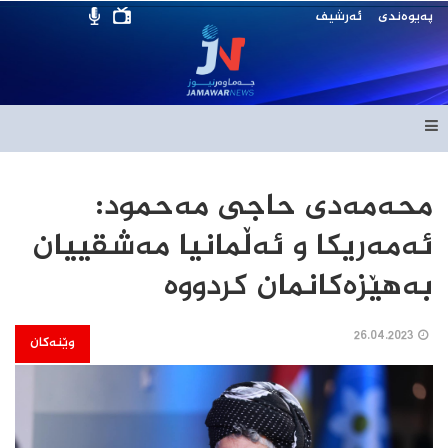
پەیوەندی
ئەرشیف
محەمەدی حاجی مەحمود:
ئەمەریکا و ئەڵمانیا مەشقییان
بەهێزەکانمان کردووە
26.04.2023
وێنەکان