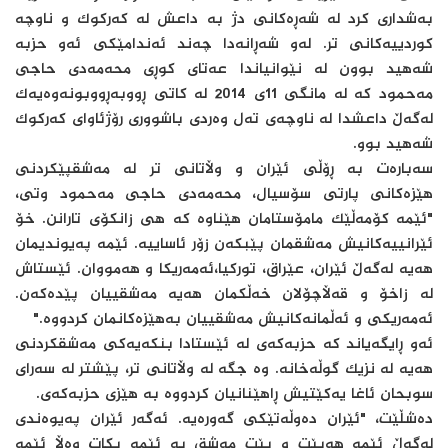
بەشداری کرد لە شەڕەکانی دژ بە داعش لە کەرکوک و ناوچە
کوردییەکانی تر. لەو شەڕانەدا چەند ئەندامێکی ئەو حزبە
شه‌هید بوون لە نێوانیاندا عەتای کوڕی محەمەدی حاجی
مەحمود کە لە مانگی 11ی 2014 لە کاتی ڕووبەڕووبونەوەیەک
لەگەڵ داعشدا لە ناوچەی تەل وەردی باشووری رۆژئاوای کەرکوک
شه‌هید بوو.
سەبارەت بە ڕۆڵی ئێران و وڵاتانی تر لە مەشقپێکردنی
هێزەکانی پارتی سۆسیال، محەمەدی حاجی مەحمود وتی،
"ئێمە کۆمەڵێک مامۆستامان هێناوە کە هی زانکۆی تارانن. خۆ
ئێرانییەکانیش مەشقمان پێبکەن زۆر ئاساییە. ئێمە پەیوندیمان
هەیە لەگەڵ ئێران، عێراق، تورکیا،ئەمەریکا و هەمووان. ئێستاش
لە زاخۆ و قەڵاچۆلان خەڵکمان هەیە مەشقییان پێدەکەن.
ئەمەریکی و ئەڵمانەکانیش مەشقییان بەهێزەکانمان کردووە."
ئەو ڕایگەیاند کە حزبەکەی لە ئێستادا بنکەیەکی مەشقکردنی
هەیە لە نزیک گوڵەخانە. وە جگە لە وڵاتانی تر، پێشتر لە سەرای
سوبحان ئاغا یەکێتیش ڕاهێنانیان کردووە بە هێزی حزبەکەی.
دەشڵێت، "ئێران دەوڵەتێکی گەورەیە. ئەگەر ئێران پەیوەندی
لەگەڵ ئێمە هەبێت و بێت مەشق بە ئێمە بکات وەڵا ئێمە