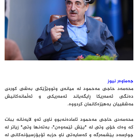
جەماوەر نیوز
محەمەد حاجی مەحمود لە میانەی وتووێژێکی بەشی کوردی
دەنگی ئەمەریکا ڕایگه‌یاند ئەمەریکی و ئەڵمانەکانیش
مەشقییان بەهێزەکانمان کردووە.
محەمەدی حاجی مەحمود ئامادەنەبوو ناوی ئەو لایەنانە ببات
کە وەک خۆی وتی لە "پێش ئێمەوەن"، بەتەنها وتی" زیاتر لە
چوارسەد پێشمەرگە و کەسایەتی ناو حزبە ئۆپۆزسیۆنەکانی لە