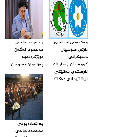
مه‌كته‌بی سیاسی
محه‌مه‌د حاجی
پارتی سۆسیال
مه‌حمود: له‌گه‌ڵ
دیموكراتی
درێژكردنه‌وه‌
كوردستان په‌یامێك
په‌رله‌مان نه‌بووین‌
ئاراسته‌ی یه‌كێتی
نیشتیمانی ده‌كات‌
بە ئامادەبونی
محەمەد حاجی