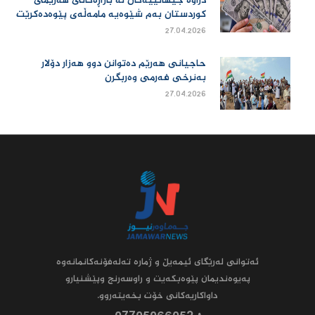
دراوە جیهانییەكان لە بازاڕەكانی هەرێمی
كوردستان بەم شێوەیە مامەڵەی پێوەدەكرێت
27.04.2026
حاجیانی هەرێم دەتوانن دوو هەزار دۆلار
بەنرخی فەرمی وەربگرن
27.04.2026
ئه‌توانى له‌رێگاى ئیمه‌یڵ و ژماره‌ ته‌له‌فۆنه‌کانمانه‌وه‌
په‌یوه‌ندیمان پێوه‌بکه‌یت و راوسه‌رنج وپێشنیارو
داواکاریه‌کانى خۆت بخه‌یته‌روو.