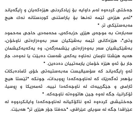
جەختی کردەوە لەم داوایە بۆ زیادکردنی هێزەکەیان و ڕایگەیاند
"ئەم هێزەی ئێمە تەنها بۆ پاراستنی کوردستانە نەک هیچ
مەبەستێکی تر. "
سەبارەت بە موچەی هێزی حزبەکەی، محەمەدی حاجی مەحمود
وتی"، هێزەکانی ئێمە بەشێکیان سەر بەوەزارەتی ناوخۆن،
بەشێکیشیان سەر بەوەزارەتی پێشمەرگەن، وە یەکەیەکیشمان
هەیە هێشتا ناومان نەناوە یەکەی شەست دەبێت یا نەوەد، جار
جار بۆ ئەو هێزە خۆمان یارمەتییان دەدەین. "
ئەو ڕایگەیاند کە سۆسیالیست مەبەستیەتی خۆی ئامادەبکات
بۆهەر ئەگەرێک کە لەناوچەکەدا ڕووبدات، چونکە "ئێستا هیچ
ئارامی و جێگرییەک لە ناوچەکەدا نییە. ئەمەریکا و ڕوسیا،
ئۆکرانیا، جگە لەوە چین هاتووەتە ناوچەکە. "
جەختیشی کردەوە ئەو ناکۆکیانە لەناوچەکەدا وایانکردووە لە
عێراقدا جگە لە سوپای عێراقی، "حەفتا جۆر هێزی تر" هەبێت.