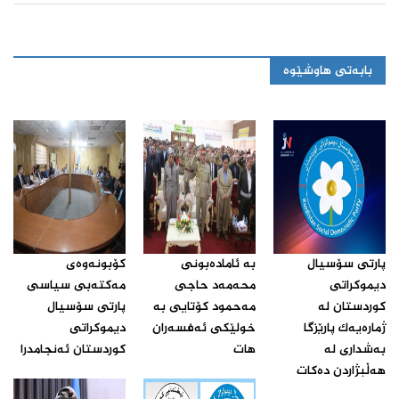
بابەتی هاوشێوە
پارتی سۆسیال
بە ئامادەبونی
كۆبونه‌وه‌ی
دیموكراتی
محەمەد حاجی
مه‌كته‌بی سیاسی
كوردستان له‌
مەحمود کۆتایی بە
پارتی سۆسیال
ژماره‌یه‌ك پارێزگا
خولێکی ئەفسەران
دیموكراتی
به‌شداری له‌
هات‌
كوردستان ئه‌نجامدرا‌
هه‌ڵبژاردن ده‌كات‌