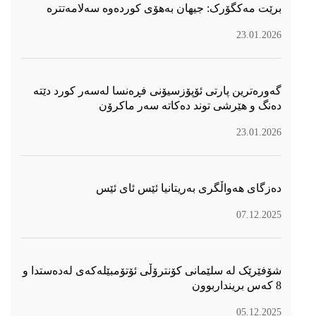
برێت مەکگۆرک: جیهان بەهۆی کوردەوە سەلامەتترە
23.01.2026
گەورەترین پارتی ئۆپۆزسیۆنی فڕەنسا لەسەر كورد دێتە
دەنگ و هێرشی توند دەكاتە سەر ماكرۆن
23.01.2026
دەزگای هەواڵگری بەریتانیا ئێس ئای ئێس
07.12.2025
شۆفێرێک لە سلێمانی کۆنترۆڵی ئۆتۆمبێلەکەی لەدەستدا و
8 کەس برینداربوون
05.12.2025