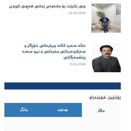
چی بكرێت بۆ مانەوەی زمانی فەڕمی كوردی
20.02.2026
خاڵە سەید کاکە چیایەکی خۆڕاگر و
سەرکردەیەکی مەیدانی و نیو سەدە
پێشمەرگاتی
13.02.2026
زۆرترین خوێندراو
ڕۆژ
هەفتە
مانگ