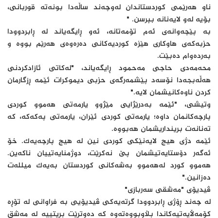
ناو هەرێمی کوردستاندان لەوچەند ساڵەدا بونەتە قوربانی،
بۆیە لەو لایەنانە بپرسن. "
بە پێچەوانەی ئەم تۆمەتانە، ئەو ڕایگەیاند لە ڕابردوودا
حزبەکەی هاوکاری هێزە کوردیەکانی دەرەوەی هەرێم بووە و
بەردەوام دەبێت.
محەمەدی حاجی مەحمود ڕایگەیاند، "لەکاتی ئازادکردنی
هەڵەبجەدا نۆسەد پێشمەرگەی حزبی دیموکرات ئێمە ڕزگارمان
کردن ناوەکانیشمان لایە."
وتیشی، "ئێمە بەدرێژایی مێژوو یارمەتی هەموو کوردی
پارچەکانمان داوە؛ یارمەتی کوردی ئێران، یارمەتی پەکەکە، کە
تەنانەت برینداریشمان هەبووە.
ئێمە دژی هیچ لایەنێکی کوردی نین لە هیچ پارچەیەک. خۆ
ئەگەر دۆستایەتیشمان پێ نەکرێت، دوژمنایەتییان ناکەین.
هەموو کورد لەهەموو بەشەکانی کوردستان بەیەک میللەت
دەزانین."
ڤیدیۆی "مەشقی سەربازی"
لە چەند ڕۆژی ڕابردوودا گرتەیەکی ڤیدیۆیی بە فراوانی لە تۆڕە
کۆمەڵایەتیەکاندا بڵاوبووەتەوە کە دەوترێت بریتییە لە مەشق