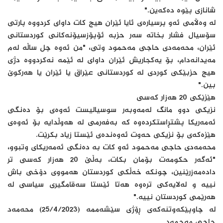
شانازی پێوە دەکەین."
لە وەڵامی ئەو پرسیارەی ئایا ئێران هیچ کات داوای کردووە پارتی
سۆسیال فشار بخاتە سەر حزبە ئۆپۆزسیۆنەکانی کوردستانی
ئێران، محەمەدی حاجی مەحمود وتی، "من ئەوە چل ساڵە لەم
مەیدانەدام، بۆ یەکجاریش ئێران داوای لە ئێمە نەکردووە دژی
هیچ حزبێکی کوردی لە کوردستانی عێراق یا ئێران یا هەرکوێ
بین."
هێزێکی 20 هەزار کەسی
نزیکی دوو مانگ لەمەوبەر سوسیالیست ئەوەی بۆ دەنگی
ئەمەریکا پشتڕاستکردەوە کە بەفەرمی لە هەوڵدایە بۆ ئەوەی
هێزەکەی بۆ نزیکی حەوت ئەوەندەی ئێستا زیاد بکرێت.
محەمەدی حاجی مەحمود ئەو کات بە دەنگی ئەمەریکای وتبوو،
"ئه‌گه‌ر حكومه‌ت بۆمان بكات، به‌ڵێ 20 هه‌زار كه‌سی تر
داده‌مه‌زرێنین، چونكه‌ خه‌ڵكی كوردستان هه‌مووی دۆخی باش
نییه‌ و له‌لایه‌كی تره‌وه‌ هه‌تا ئێستا سه‌قامگیری سیاسی لە
هه‌رێمی كوردستان نییه."
لە چاوپێکەوتنەکەی ڕۆژی سێشەممە (25/4/2023) محه‌مه‌د
حاجی مه‌حمود