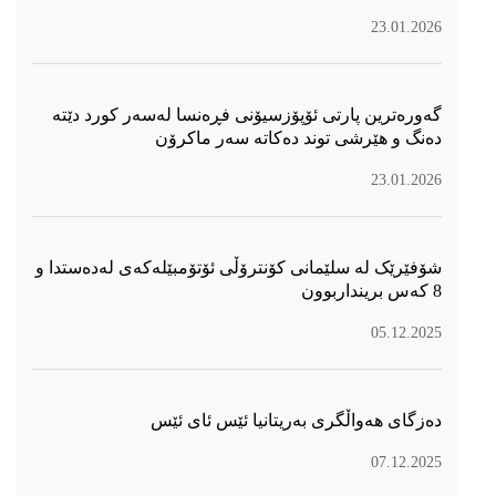
23.01.2026
گەورەترین پارتی ئۆپۆزسیۆنی فڕەنسا لەسەر كورد دێتە
دەنگ و هێرشی توند دەكاتە سەر ماكرۆن
23.01.2026
شۆفێرێک لە سلێمانی کۆنترۆڵی ئۆتۆمبێلەکەی لەدەستدا و
8 کەس برینداربوون
05.12.2025
دەزگای هەواڵگری بەریتانیا ئێس ئای ئێس
07.12.2025