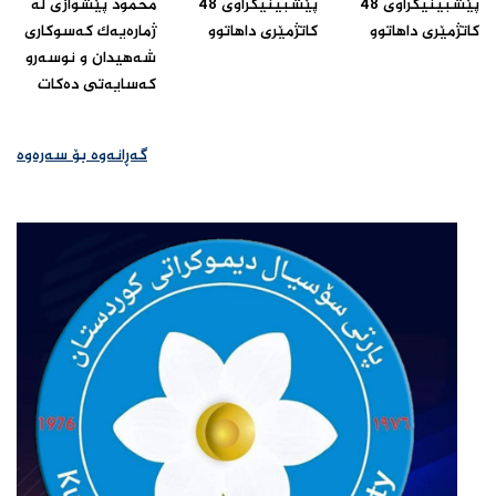
پێشبینیکراوى 48
پێشبینیکراوى 48
محمود پێشوازى له‌
کاتژمێرى داهاتوو‌
کاتژمێرى داهاتوو‌
ژماره‌یه‌ک که‌سوکارى
شه‌هیدان و نوسه‌رو
که‌سایه‌تى ده‌کات ‌
گەڕانەوە بۆ سەرەوە