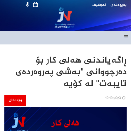
پەیوەندی
ئەرشیف
ڕاگه‌یاندنى هه‌لى کار بۆ
ده‌رچووانى "به‌شى په‌روه‌رده‌ى
تایبه‌ت" له‌ کۆیه‌
19.10.2023
وێنەکان