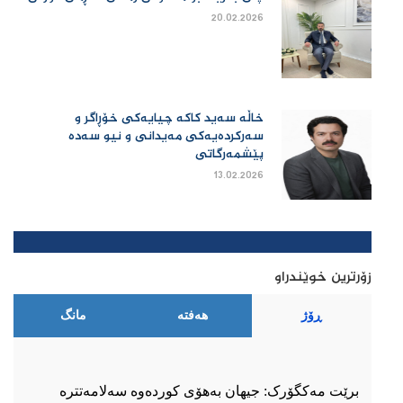
20.02.2026
خاڵە سەید کاکە چیایەکی خۆڕاگر و
سەرکردەیەکی مەیدانی و نیو سەدە
پێشمەرگاتی
13.02.2026
زۆرترین خوێندراو
ڕۆژ
هەفتە
مانگ
برێت مەکگۆرک: جیهان بەهۆی کوردەوە سەلامەتترە