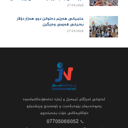
27.04.2026
حاجیانی هەرێم دەتوانن دوو هەزار دۆلار
بەنرخی فەرمی وەربگرن
27.04.2026
ئه‌توانى له‌رێگاى ئیمه‌یڵ و ژماره‌ ته‌له‌فۆنه‌کانمانه‌وه‌
په‌یوه‌ندیمان پێوه‌بکه‌یت و راوسه‌رنج وپێشنیارو
داواکاریه‌کانى خۆت بخه‌یته‌روو.
07705066052