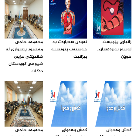
زانیارى پێویست
ئه‌وه‌ى سه‌باره‌ت به‌
محه‌مه‌د حاجى
له‌سه‌ر به‌رزه‌فشارى
جه‌سته‌ت پێویسته‌
مه‌حمود پێشوازى له‌
خوێن ‌
بیزانیت‌
شاندێکى حزبى
شیوعى کوردستان
ده‌کات‌
که‌ش وهه‌واى
که‌ش وهه‌واى
محه‌مه‌د حاجى