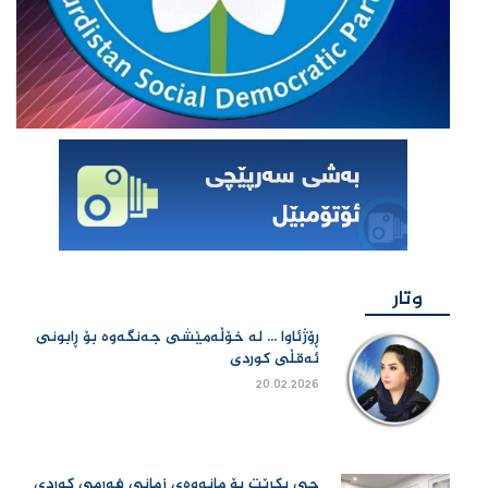
وتار
ڕۆژئاوا ... لە خۆڵەمێشی جەنگەوە بۆ ڕابونی
ئەقڵی کوردی
20.02.2026
چی بكرێت بۆ مانەوەی زمانی فەڕمی كوردی