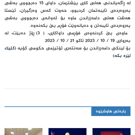
له‌ ڕاگه‌یاندنى هه‌لى کارى پێشترمان، داواى 15 ده‌رچووى به‌شى
په‌روه‌رده‌ى تایبه‌تمان کردبوو، حه‌وت که‌س وه‌رگیران، ئێستا
هه‌شت هه‌لى دامه‌زراندن ماوه‌ بۆ ئه‌وانه‌ى ده‌رچووى به‌شى
په‌روه‌رده‌ى تایبه‌تن و ده‌یانه‌وێت فۆڕم پێ‌ بکه‌نه‌وه‌.
ماوه‌ى پێ‌ کردنه‌وه‌ى فۆڕمى داواکاری، ( 3) ڕۆژ ده‌بێت، له‌
به‌روارى 19 / 10 / 2023 تاکو 21 / 10 / 2023
بۆ لینکى دامه‌زراندن بۆ سه‌نته‌رى ئۆتیزمى حکومى کۆیه‌ (
کلیک
لێره‌ بکه‌
)
بابەتی هاوشێوە