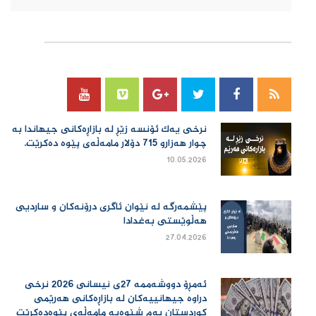
سۆسیال میدیا
نرخی یەك ئۆنسە زێڕ لە بازاڕەكانی جیهاندا بە
چوار هەزارو 715 دۆلار مامەڵەی پێوە دەكرێت.
10.05.2026
پێشمەرگە لە نێوان ئاگری درۆنەکان و ساردیی
هەڵوێستی بەغدادا
27.04.2026
ئەمڕۆ دووشەممە 27ی نیسانی 2026 نرخی
دراوە جیهانییەكان لە بازاڕەكانی هەرێمی
كوردستان بەم شێوەیە مامەڵەی پێوەدەكرێت