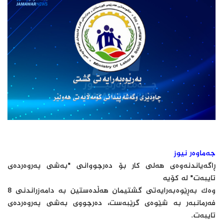
جەماوەر نیوز
ڕاگه‌یاندنه‌وه‌ى هه‌لى کار بۆ ده‌رچووانى "به‌شى په‌روه‌رده‌ى
تایبه‌ت" له‌ کۆیه‌
وه‌ک به‌ڕێوه‌به‌رایه‌تى گشتیمان هه‌ڵده‌ستین به‌ دامه‌زراندنى 8
فه‌رمانبه‌ر به‌ شێوه‌ى گرێبه‌ست، ده‌رچووى به‌شى په‌روه‌رده‌ى
تایبه‌ت.