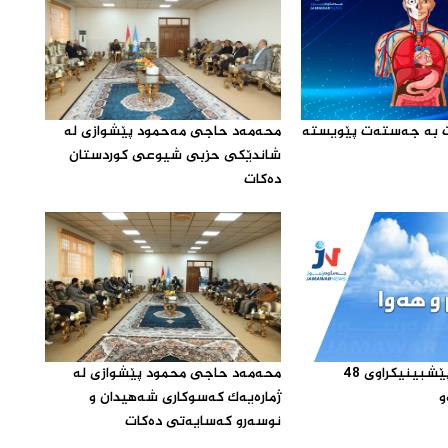
‌ت به‌ جه‌سته‌ت پێویسته‌
محه‌مه‌د حاجى مه‌حمود پێشوازى له‌
شاندێکى حزبى شیوعى کوردستان
ده‌کات‌
که‌ش وهه‌واى پێشبینیکراوى 48
محه‌مه‌د حاجى محمود پێشوازى له‌
‌
ژماره‌یه‌ک که‌سوکارى شه‌هیدان و
نوسه‌رو که‌سایه‌تى ده‌کات ‌