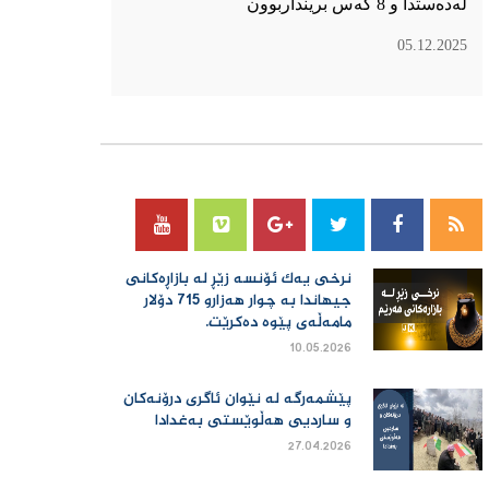
لەدەستدا و 8 کەس برینداربوون
05.12.2025
سۆسیال میدیا
نرخی یەك ئۆنسە زێڕ لە بازاڕەكانی
جیهاندا بە چوار هەزارو 715 دۆلار
مامەڵەی پێوە دەكرێت.
10.05.2026
پێشمەرگە لە نێوان ئاگری درۆنەکان
و ساردیی هەڵوێستی بەغدادا
27.04.2026