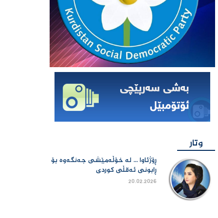
وتار
ڕۆژئاوا ... لە خۆڵەمێشی جەنگەوە بۆ
ڕابونی ئەقڵی کوردی
20.02.2026