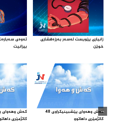
زانیارى پێویست له‌سه‌ر به‌رزه‌فشارى
ئه‌وه‌ى سه‌باره
خوێن ‌
بیزانیت‌
که‌ش وهه‌واى پێشبینیکراوى 48
کاتژمێرى داهاتوو‌
کاتژمێرى داهاتوو