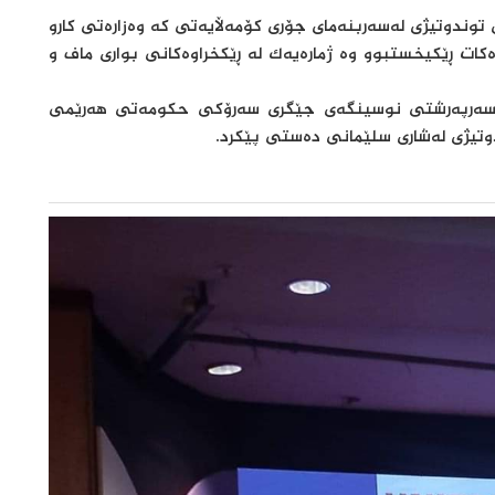
 توندوتیژی لەسەربنەمای جۆری کۆمەڵایەتی کە وەزارەتی کارو
 ڕێکیخستبوو وە ژماره‌یه‌ك له‌ ڕێكخراوه‌كانی‌ بواری‌ ماف و
باسە لە رۆژی شەممە وە ٢٠٢٣/١١/٢٥ بە سەرپەرشتی نوسینگەی جێگری سەرۆکی حکومەتی هەرێمی
وتیژی لەشاری سلێمانی دەستی پێکرد.