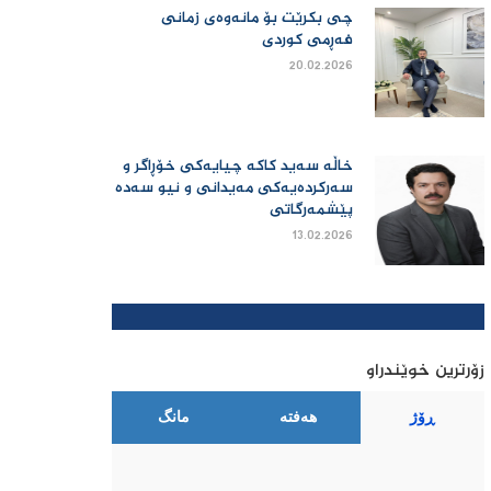
چی بكرێت بۆ مانەوەی زمانی
فەڕمی كوردی
20.02.2026
خاڵە سەید کاکە چیایەکی خۆڕاگر و
سەرکردەیەکی مەیدانی و نیو سەدە
پێشمەرگاتی
13.02.2026
زۆرترین خوێندراو
ڕۆژ
هەفتە
مانگ