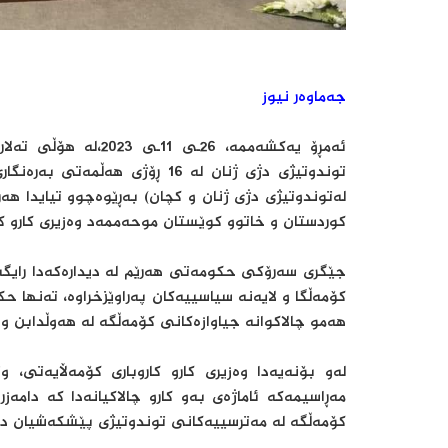
جەماوەر نیوز
ئەمڕۆ یەکشەممە، 26ـی‌
توندوتیژی دژی ژنان لە 16 ڕۆژی‌ ه
لەتوندوتیژی دژی ژنان و کچان) به‌ڕێوه‌چوو تیایدا ه
کوردستان و خاتوو کوێستان موحەممەد وەزیری کارو کار
جێگری سەرۆکی حکومەتی هەرێم لە دیدارەکەدا رایگەی
کۆمەڵگا و لایەنە سیاسییەکان پەراوێزخراوە، تەنها 
هەمو چالاکوانە جیاوازەکانی کۆمەڵگە لە هەوڵدابن و
له‌و بۆنه‌یه‌دا وەزیری کارو کاروباری کۆمەڵایەتی،
مه‌ڕاسیمه‌كه‌ ئاماژه‌ی‌ به‌و كارو چالاكیانه‌دا كه‌ دامه‌ز
كۆمه‌ڵگه‌ له‌ مه‌ترسییه‌كانی‌ توندوتیژی‌ پێشكه‌شیان ده