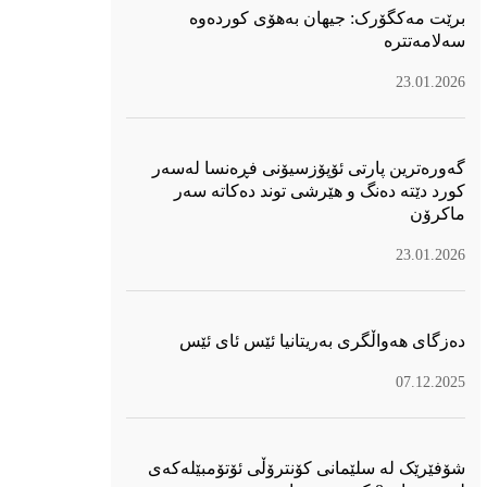
برێت مەکگۆرک: جیهان بەهۆی کوردەوە
سەلامەتترە
23.01.2026
گەورەترین پارتی ئۆپۆزسیۆنی فڕەنسا لەسەر
كورد دێتە دەنگ و هێرشی توند دەكاتە سەر
ماكرۆن
23.01.2026
دەزگای هەواڵگری بەریتانیا ئێس ئای ئێس
07.12.2025
شۆفێرێک لە سلێمانی کۆنترۆڵی ئۆتۆمبێلەکەی