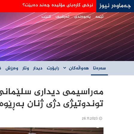
جەماوەر نیوز
جه‌ی دی ڤانس: هێڵی سورمان له‌دانوستانه‌كان له
ئێمە
پەیوەندی
ئەرشیف
کتێب
سەرەتا
هەواڵەکان
راپۆرت
دیدار
وتار
وەرزش
ف
مه‌راسیمی‌ دیداری سلێمانی
توندوتیژی دژی ژنان به‌ڕێوه‌
26.11.2023