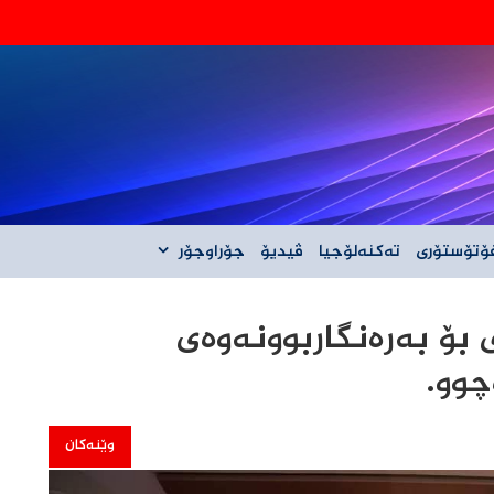
‌گه‌ڵ ئێران نیه‌
ۆتۆستۆری
تەکنەلۆجیا
ڤیدیۆ
جۆراوجۆر
 بۆ بەرەنگاربوونەوەی
چوو.
وێنەکان