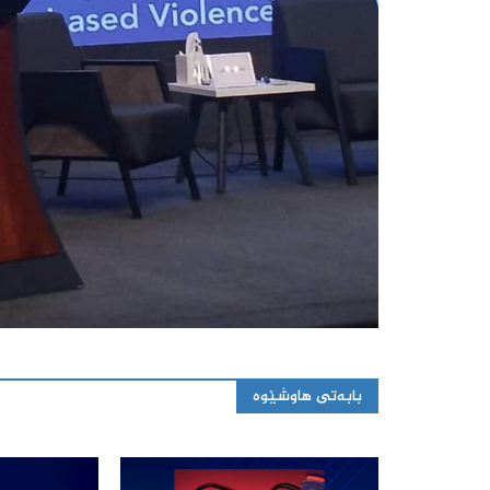
بابەتی هاوشێوە