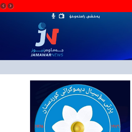
پەخشی راستەوخۆ