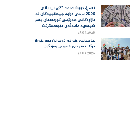
ئەمڕۆ دووشەممە 27ی نیسانی
2026 نرخی دراوە جیهانییەكان لە
بازاڕەكانی هەرێمی كوردستان بەم
شێوەیە مامەڵەی پێوەدەكرێت
27.04.2026
حاجیانی هەرێم دەتوانن دوو هەزار
دۆلار بەنرخی فەرمی وەربگرن
27.04.2026