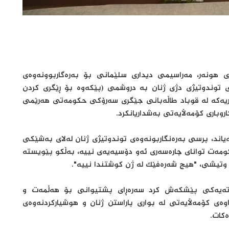
 11ـی‌ 2023،له‌ هۆڵی‌ تەلاری هونەر، مه‌راسیمی‌ دیداری سلێمانی بۆ بەرەگاربوونەوەی
ه‌ڵمه‌تی‌ به‌ره‌نگاری‌ توندوتیژی‌ دژی‌ ژنان به‌ دروشمی‌ (پێکەوە بۆ ڕێگری کردن
ه‌ریه‌كه‌ له‌ قوباد طاڵەبانی جێگری سەرۆکی حکومەتی هەرێمی
وباری کۆمەڵایەتی به‌شداریانكرد.
اند، پرسی بەرەنگاربونەوەی توندوتیژی ژنان لەلای بەشێکی
حکومەت توانای چارەسەری ئەو دۆسیەیەی نییە، بەڵکو پێویستە
 وتیشی، "هیچ شەرەفێک لە ژن کوشتندا نییە".
 وتەیەکی پێشکەش کرد سه‌ره‌ڕای‌ پشتیوانی‌ بۆ هه‌ڵمه‌ت و
راوه‌ی‌ كۆمه‌ڵایه‌تی‌ له‌ بواری‌ پاراستن ژنان و هوشیاركردنه‌وه‌ی‌
‌كات.