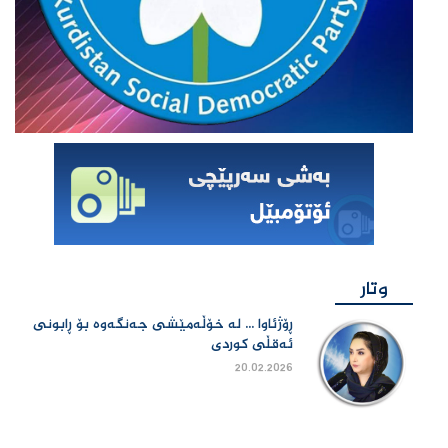
وتار
ڕۆژئاوا ... لە خۆڵەمێشی جەنگەوە بۆ ڕابونی
ئەقڵی کوردی
20.02.2026