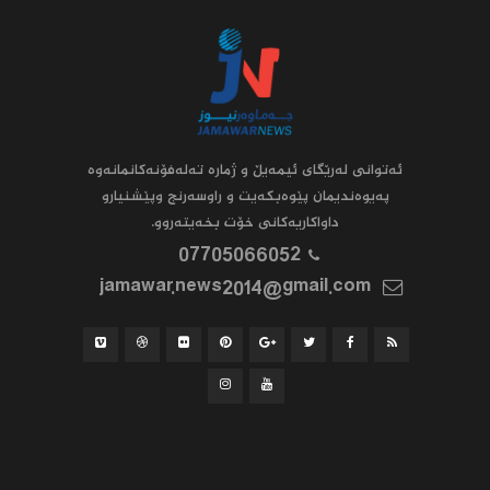
ئه‌توانى له‌رێگاى ئیمه‌یڵ و ژماره‌ ته‌له‌فۆنه‌کانمانه‌وه‌
په‌یوه‌ندیمان پێوه‌بکه‌یت و راوسه‌رنج وپێشنیارو
داواکاریه‌کانى خۆت بخه‌یته‌روو.
07705066052
jamawar.news2014@gmail.com