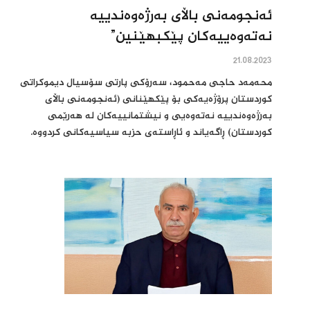
ئەنجومەنی باڵای بەرژەوەندییە
نەتەوەییەکان پێکبهێنین”
21.08.2023
محەمەد حاجی مەحمود، سەرۆكی پارتی سۆسیال دیموكراتی
كوردستان پرۆژەیەكی بۆ پێكهێنانی (ئەنجومەنی باڵای
بەرژەوەندییە نەتەوەیی و نیشتمانییەكان لە هەرێمی
كوردستان) ڕاگەیاند و ئاڕاستەی حزبە سیاسیەكانی كردووە.