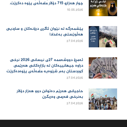
چوار هەزارو 715 دۆلار مامەڵەی پێوە دەكرێت.
10.05.2026
پێشمەرگە لە نێوان ئاگری درۆنەکان و ساردیی
هەڵوێستی بەغدادا
27.04.2026
ئەمڕۆ دووشەممە 27ی نیسانی 2026 نرخی
دراوە جیهانییەكان لە بازاڕەكانی هەرێمی
كوردستان بەم شێوەیە مامەڵەی پێوەدەكرێت
27.04.2026
حاجیانی هەرێم دەتوانن دوو هەزار دۆلار
بەنرخی فەرمی وەربگرن
27.04.2026