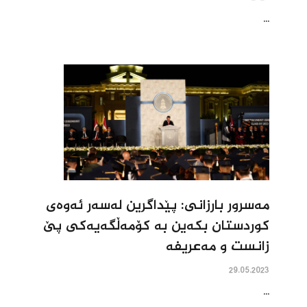
...
مه‌سرور بارزانى: پێداگرین له‌سه‌ر ئه‌وه‌ى
کوردستان بکه‌ین به‌ کۆمه‌ڵگه‌یه‌کى پێ‌
زانست و مه‌عریفه‌
29.05.2023
...