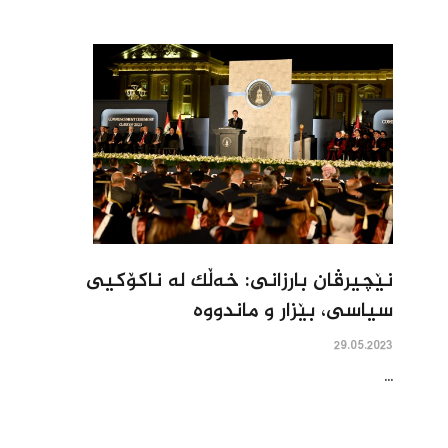
نێچیرڤان بارزانى: خه‌ڵک له‌ ناکۆکیى
سیاسى، بێزار و ماندووه‌
29.05.2023
...