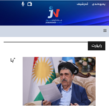
پەیوەندی
ئەرشیف
راپۆرت
“با