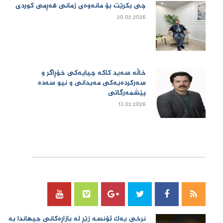
چی بكرێت بۆ مانەوەی زمانی فەڕمی كوردی
20.02.2026
خاڵە سەید کاکە چیایەکی خۆڕاگر و
سەرکردەیەکی مەیدانی و نیو سەدە
پێشمەرگاتی
13.02.2026
سۆسیال میدیا
نرخی یەك ئۆنسە زێڕ لە بازاڕەكانی جیهاندا بە