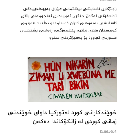
راوێژكاری ئاسایشی نیشتمانی عێراق پەیوەندییەكی
تەلەفۆنی لەگەڵ جێگری ئەمینداری ئەنجومەنی باڵای
ئاسایشی نەتەوەیی ئێران ئەنجامدا و دەڵێت: هەرێمی
کوردستان هێزی زیاتری پێشمەرگەی ڕەوانەی پشتێنەی
سنوریی کردووە بۆ بەهێزکردنی سنوو
خوێندکارانى کورد له‌تورکیا داواى خوێندنى
زمانى کوردى له‌ زانکۆکاندا ده‌که‌ن
13.06.2023