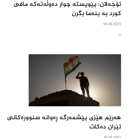
ئۆجەلان: پێویستە چوار دەوڵەتەکە مافی
کورد بە بنەما بگرن
14.08.2023
...
هەرێم هێزی پێشمەرگە ڕەوانە سنوورەکانى
ئێران دەکات
18.06.2023