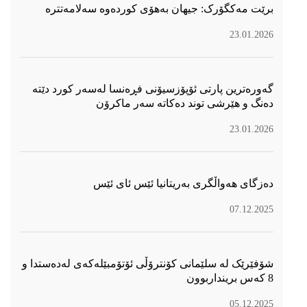
برێت مەکگۆرک: جیهان بەهۆی کوردەوە سەلامەتترە
23.01.2026
گەورەترین پارتی ئۆپۆزسیۆنی فڕەنسا لەسەر كورد دێتە
دەنگ و هێرشی توند دەكاتە سەر ماكرۆن
23.01.2026
دەزگای هەواڵگری بەریتانیا ئێس ئای ئێس
07.12.2025
شۆفێرێک لە سلێمانی کۆنترۆڵی ئۆتۆمبێلەکەی لەدەستدا و
8 کەس برینداربوون
05.12.2025