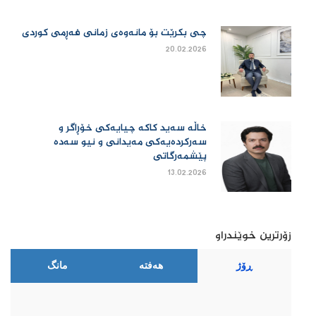
چی بكرێت بۆ مانەوەی زمانی فەڕمی كوردی
20.02.2026
خاڵە سەید کاکە چیایەکی خۆڕاگر و
سەرکردەیەکی مەیدانی و نیو سەدە
پێشمەرگاتی
13.02.2026
زۆرترین خوێندراو
ڕۆژ
هەفتە
مانگ