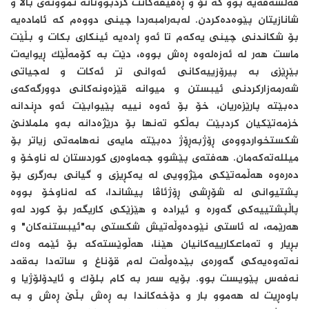
فەلسەفەیە بوو کە تۆ و ڕەفیقەکانت کردبووتانە نموونەی باڵا و
شانازیتان پێوەدەکردن. لەبەرامبەردا چینی دووەم کە ئامادەیە
بۆ شکاندنی چینی یەکەم تا ئەو ڕادەیە ئینکاری بکات و بڵێت
ماست هەر لە ئەزەلەوە ڕەش بووە، دێت بە کۆمەڵێک ڕیوایەت
بێڕێزی بە پیرۆزییەکانی ئەوانی تر ئەکات و لەجیاتی
شەرمەزارکردنی ئیبستن و میوانە قێزەونەکانی دوورگەکەی
دەبێتە پارێزەریان، خۆ بۆ ئەوە نییە پێیوابێت ئەو دڕندانە
خزمەتێکیان کردبێت بەڵکو تەنها بۆ درێژەدانە بەو ململانێ
شکستخواردووەی ڕۆژبەڕۆژ دەبێتە مایەی نەهامەتی زیاتر بۆ
میللەتەکەمان. هەفتەی پێشوو جەماوەری کوردستان لە ناوخۆ و
دەرەوە هەڵمەتێکی مێژوویی لە یەکڕیزی و گیانی بەرگری بۆ
پشتیوانی لە شۆڕشی ڕۆژئاڤا پیشاندا، کە لەناوخۆ بووە
پاڵپشتییەکی گەورە و ئیرادە و هێزێکی کاریگەر بۆ کورد لەو
هەرێمە، لە ئاستی نێودەوڵەتیش شکستی بە"ئیبستنەکان" و
بڕیار و تەماعکارییەکانیان هێنا، هەڵوێستەکە بۆ ئێمە وەک
نەتەوەیەکی گەورەی بێدەوڵەت لەم قۆناغ و ساتەدا بەقەد
نەفەس پێویست بوو. بۆیە سەر بە کام بلۆک و ئایدۆلۆژیا و
باوەڕیت لە هەموو بار و دۆخەکاندا بە ڕەش بڵێ ڕەش و بە