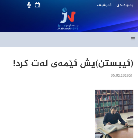
پەیوەندی
ئەرشیف
(ئیبستن)یش ئێمەی لەت کرد!
05.02.2026