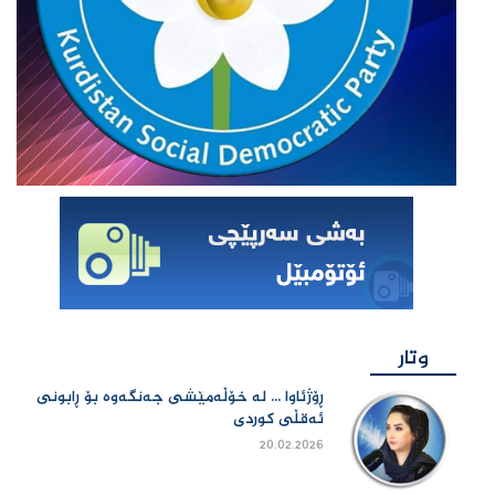
وتار
ڕۆژئاوا ... لە خۆڵەمێشی جەنگەوە بۆ ڕابونی
ئەقڵی کوردی
20.02.2026