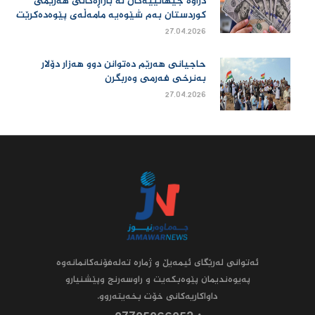
دراوە جیهانییەكان لە بازاڕەكانی هەرێمی
كوردستان بەم شێوەیە مامەڵەی پێوەدەكرێت
27.04.2026
حاجیانی هەرێم دەتوانن دوو هەزار دۆلار
بەنرخی فەرمی وەربگرن
27.04.2026
ئه‌توانى له‌رێگاى ئیمه‌یڵ و ژماره‌ ته‌له‌فۆنه‌کانمانه‌وه‌
په‌یوه‌ندیمان پێوه‌بکه‌یت و راوسه‌رنج وپێشنیارو
داواکاریه‌کانى خۆت بخه‌یته‌روو.