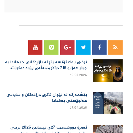
سۆسیال میدیا
نرخی یەك ئۆنسە زێڕ لە بازاڕەكانی جیهاندا بە
چوار هەزارو 715 دۆلار مامەڵەی پێوە دەكرێت.
10.05.2026
پێشمەرگە لە نێوان ئاگری درۆنەکان و ساردیی
هەڵوێستی بەغدادا
27.04.2026
ئەمڕۆ دووشەممە 27ی نیسانی 2026 نرخی