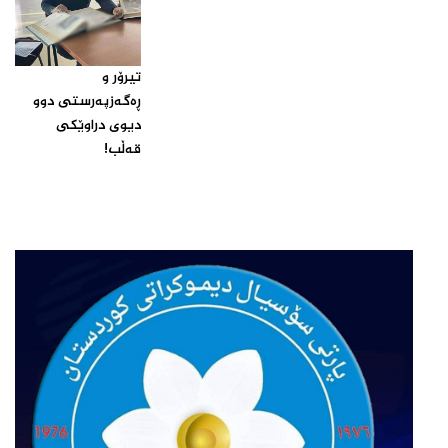
تیرۆر و
ڕەگەزپەرستی دوو
دیوی دراوێکی
قەڵب!‌