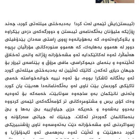
(ئیبستن)یش ئێمەی لەت کرد! ⁠ بەدبەختی میللەتی کورد، چەند
ڕۆژێکە ملیۆنان بەڵگەنامەی ئیبستن و دوورگەکەی دزەی پێکراوە
و بڵاوکراوەتەوە، کە بەهۆیانەوە ڕووی ڕاستی سەدان پێدۆفیلی
دوور لە هەموو بەهایەک، کە هەموو سنورەکانی مۆراڵیان بڕیوە
هەڵماڵرا، ئەوە لەکاتێکدایە ئەو مشەخۆرانە ڕۆژانە وانەی ئەخلاق
ئەڵێنەوە و بنەمای دیموکراسی، مافی مرۆڤ و پێناسەی تیرۆر بۆ
جیهان دیاری ئەکەن. کاتێک ئەڵێین لە بەدبەختی میللەتی کورد
ئەو بەڵگانە ئاشکرا بووە، بۆ ئەوە نییە خوانەخواستە خەمی
تاکێکی کوردمان بێت ناوی لەو بەڵگەنامانەدا هەبێت یان کورد
وتەنی نانێکمان بەو ساجەوە سوتابێت، خەمەکە بۆ ئەوەیە
وەک کۆی پرس و مشتومڕەکانی تر کۆمەڵگەکەی ئێمەی کردووە
بەدوو بەشەوە و خەریکە درزی جیاوازییە بێ بەها و بێ
بنەماکانمان گەورەتر ئەکات. چینێک لە جیاتی سەرکۆنە و
ڕسواکردنی ئەو مشەخۆرانە دێت بەتەوسەوە ناوی ڕۆشنبیرێکی
کورد دەهێنێت و ئەڵێت ئەوە بەرهەمی ئەو ئایدۆلۆژیا و