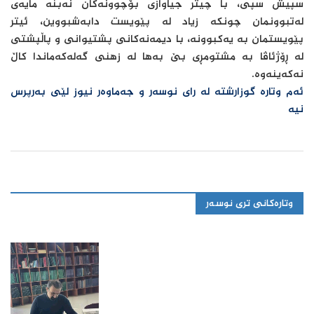
سپیش سپی، با چیتر جیاوازی بۆچوونەکان نەبنە مایەی
لەتبوونمان چونکە زیاد لە پێویست دابەشبووین، ئیتر
پێویستمان بە یەکبوونە، با دیمەنەکانی پشتیوانی و پاڵپشتی
لە ڕۆژئاڤا بە مشتومڕی بێ بەها لە زهنی گەلەکەماندا کاڵ
نەکەینەوە.
ئەم وتارە گوزارشتە لە رای نوسەر و جەماوەر نیوز لێی بەرپرس
نیە
وتارەکانی تری نوسەر