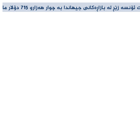
ڕ لە بازاڕەكانی جیهاندا بە چوار هەزارو 715 دۆلار مامەڵەی پێوە دەكرێت.